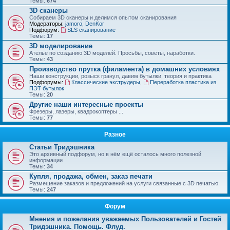
Темы:
674
3D сканеры
Собираем 3D сканеры и делимся опытом сканирования
Модераторы:
jamoro
,
DenKor
Подфорум:
SLS сканирование
Темы:
17
3D моделирование
Ателье по созданию 3D моделей. Просьбы, советы, наработки.
Темы:
43
Производство прутка (филамента) в домашних условиях
Наши конструкции, розыск гранул, давим бутылки, теория и практика
Подфорумы:
Классические экструдеры
,
Переработка пластика из
ПЭТ бутылок
Темы:
20
Другие наши интересные проекты
Фрезеры, лазеры, квадрокоптеры ...
Темы:
77
Разное
Статьи Тридэшника
Это архивный подфорум, но в нём ещё осталось много полезной
информации
Темы:
34
Купля, продажа, обмен, заказ печати
Размещение заказов и предложений на услуги связанные с 3D печатью
Темы:
247
Форум
Мнения и пожелания уважаемых Пользователей и Гостей
Тридэшника. Помощь. Флуд.