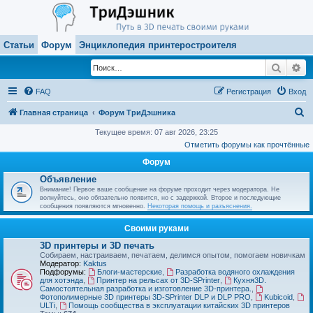
Статьи
Форум
Энциклопедия принтеростроителя
Поиск
Ра
FAQ
Регистрация
Вход
П
Главная страница
Форум ТриДэшника
о
Текущее время: 07 авг 2026, 23:25
Отметить форумы как прочтённые
и
Форум
с
Объявление
к
Внимание! Первое ваше сообщение на форуме проходит через модератора. Не
волнуйтесь, оно обязательно появится, но с задержкой. Второе и последующие
сообщения появляются мгновенно.
Некоторая помощь и разъяснения.
Своими руками
3D принтеры и 3D печать
Собираем, настраиваем, печатаем, делимся опытом, помогаем новичкам
Модератор:
Kaktus
Подфорумы:
Блоги-мастерские
,
Разработка водяного охлаждения
для хотэнда
,
Принтер на рельсах от 3D-SPrinter
,
Кухня3D.
Самостоятельная разработка и изготовление 3D-принтера.
,
Фотополимерные 3D принтеры 3D-SPrinter DLP и DLP PRO
,
Kubicoid
,
ULTi
,
Помощь сообщества в эксплуатации китайских 3D принтеров