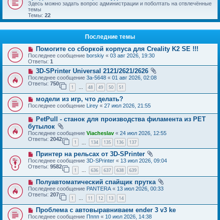
Здесь можно задать вопрос администрации и поболтать на отвлечённые
темы
Темы:
22
Последние темы
Помогите со сборкой корпуса для Creality K2 SE !!!
Последнее сообщение
borskiy
«
03 авг 2026, 19:30
Ответы:
1
3D-SPrinter Universal 2121/2621/2626
Последнее сообщение
3a-5648
«
01 авг 2026, 02:08
Ответы:
750
1
48
49
50
51
…
модели из игр, что делать?
Последнее сообщение
Lirey
«
27 июл 2026, 21:55
PetPull - cтанок для производства филамента из PET
бутылок
Последнее сообщение
Viacheslav
«
24 июл 2026, 12:55
Ответы:
2042
1
134
135
136
137
…
Принтер на рельсах от 3D-SPrinter
Последнее сообщение
3D-SPrinter
«
13 июл 2026, 09:04
Ответы:
9582
1
636
637
638
639
…
Полуавтоматический спайщик прутка
Последнее сообщение
PANTERA
«
13 июл 2026, 00:33
Ответы:
207
1
11
12
13
14
…
Проблема с автовыравниваем ender 3 v3 ke
Последнее сообщение
Пппп
«
10 июл 2026, 14:38