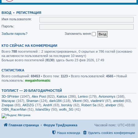
ВХОД
•
РЕГИСТРАЦИЯ
Имя пользователя:
Пароль:
Забыли пароль?
Запомнить меня
КТО СЕЙЧАС НА КОНФЕРЕНЦИИ
Всего
788
посетителей :: 2 зарегистрированных, 0 скрытых и 786 гостей (основано
на активности пользователей за последние 10 минут)
Больше всего посетителей (
8130
) здесь было 23 фев 2026, 17:49
СТАТИСТИКА
Всего сообщений:
69453
• Всего тем:
1123
• Всего пользователей:
4565
• Новый
пользователь:
megainformatic
ТОПЛИСТ — 20 БЛАГОДАРНОСТЕЙ
3D-SPrinter
(1047),
Alex Post
(822),
Kaktus
(286),
Lenivo
(179),
Avtonomys
(168),
Mazayac
(167),
Shaman
(124),
dark184
(118),
Vikent
(90),
vladimirV
(87),
antobel
(83),
Zneipas
(83),
AKDZG
(77),
AndrK
(63),
borskiy
(62),
Robert Sa
(62),
ahelper
(55),
OBN_RacerMan
(51),
IslandSky
(50),
wolfs_SG
(41)
Главная страница
Форум ТриДэшника
Часовой пояс:
UTC+03:00
Наша команда
Удалить cookies конференции