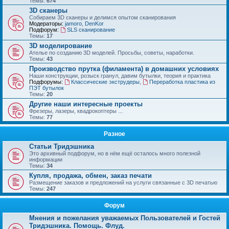
Темы:
674
3D сканеры
Собираем 3D сканеры и делимся опытом сканирования
Модераторы:
jamoro
,
DenKor
Подфорум:
SLS сканирование
Темы:
17
3D моделирование
Ателье по созданию 3D моделей. Просьбы, советы, наработки.
Темы:
43
Производство прутка (филамента) в домашних условиях
Наши конструкции, розыск гранул, давим бутылки, теория и практика
Подфорумы:
Классические экструдеры
,
Переработка пластика из
ПЭТ бутылок
Темы:
20
Другие наши интересные проекты
Фрезеры, лазеры, квадрокоптеры ...
Темы:
77
Разное
Статьи Тридэшника
Это архивный подфорум, но в нём ещё осталось много полезной
информации
Темы:
34
Купля, продажа, обмен, заказ печати
Размещение заказов и предложений на услуги связанные с 3D печатью
Темы:
247
Форум
Мнения и пожелания уважаемых Пользователей и Гостей
Тридэшника. Помощь. Флуд.