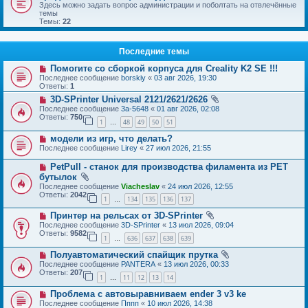
Здесь можно задать вопрос администрации и поболтать на отвлечённые
темы
Темы:
22
Последние темы
Помогите со сборкой корпуса для Creality K2 SE !!!
Последнее сообщение
borskiy
«
03 авг 2026, 19:30
Ответы:
1
3D-SPrinter Universal 2121/2621/2626
Последнее сообщение
3a-5648
«
01 авг 2026, 02:08
Ответы:
750
1
48
49
50
51
…
модели из игр, что делать?
Последнее сообщение
Lirey
«
27 июл 2026, 21:55
PetPull - cтанок для производства филамента из PET
бутылок
Последнее сообщение
Viacheslav
«
24 июл 2026, 12:55
Ответы:
2042
1
134
135
136
137
…
Принтер на рельсах от 3D-SPrinter
Последнее сообщение
3D-SPrinter
«
13 июл 2026, 09:04
Ответы:
9582
1
636
637
638
639
…
Полуавтоматический спайщик прутка
Последнее сообщение
PANTERA
«
13 июл 2026, 00:33
Ответы:
207
1
11
12
13
14
…
Проблема с автовыравниваем ender 3 v3 ke
Последнее сообщение
Пппп
«
10 июл 2026, 14:38