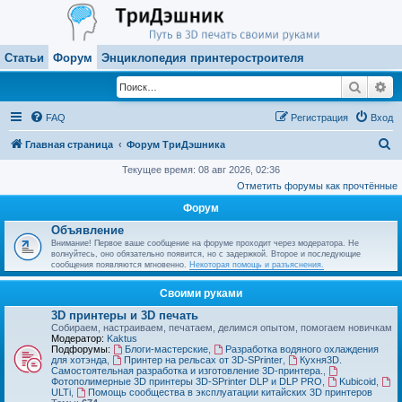
Статьи
Форум
Энциклопедия принтеростроителя
Поиск
Ра
FAQ
Регистрация
Вход
П
Главная страница
Форум ТриДэшника
о
Текущее время: 08 авг 2026, 02:36
Отметить форумы как прочтённые
и
Форум
с
Объявление
к
Внимание! Первое ваше сообщение на форуме проходит через модератора. Не
волнуйтесь, оно обязательно появится, но с задержкой. Второе и последующие
сообщения появляются мгновенно.
Некоторая помощь и разъяснения.
Своими руками
3D принтеры и 3D печать
Собираем, настраиваем, печатаем, делимся опытом, помогаем новичкам
Модератор:
Kaktus
Подфорумы:
Блоги-мастерские
,
Разработка водяного охлаждения
для хотэнда
,
Принтер на рельсах от 3D-SPrinter
,
Кухня3D.
Самостоятельная разработка и изготовление 3D-принтера.
,
Фотополимерные 3D принтеры 3D-SPrinter DLP и DLP PRO
,
Kubicoid
,
ULTi
,
Помощь сообщества в эксплуатации китайских 3D принтеров