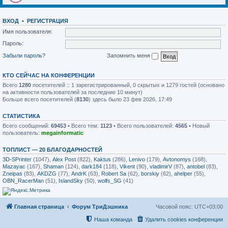
ВХОД
•
РЕГИСТРАЦИЯ
Имя пользователя:
Пароль:
Забыли пароль?
Запомнить меня
КТО СЕЙЧАС НА КОНФЕРЕНЦИИ
Всего
1280
посетителей :: 1 зарегистрированный, 0 скрытых и 1279 гостей (основано
на активности пользователей за последние 10 минут)
Больше всего посетителей (
8130
) здесь было 23 фев 2026, 17:49
СТАТИСТИКА
Всего сообщений:
69453
• Всего тем:
1123
• Всего пользователей:
4565
• Новый
пользователь:
megainformatic
ТОПЛИСТ — 20 БЛАГОДАРНОСТЕЙ
3D-SPrinter
(1047),
Alex Post
(822),
Kaktus
(286),
Lenivo
(179),
Avtonomys
(168),
Mazayac
(167),
Shaman
(124),
dark184
(118),
Vikent
(90),
vladimirV
(87),
antobel
(83),
Zneipas
(83),
AKDZG
(77),
AndrK
(63),
Robert Sa
(62),
borskiy
(62),
ahelper
(55),
OBN_RacerMan
(51),
IslandSky
(50),
wolfs_SG
(41)
Главная страница
Форум ТриДэшника
Часовой пояс:
UTC+03:00
Наша команда
Удалить cookies конференции