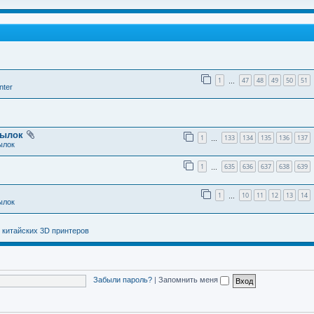
1
47
48
49
50
51
…
nter
тылок
1
133
134
135
136
137
…
ылок
1
635
636
637
638
639
…
1
10
11
12
13
14
…
ылок
 китайских 3D принтеров
Забыли пароль?
|
Запомнить меня