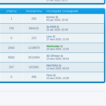
17 окт 2025, 15:17
н
о
д
о
р
и
б
н
с
е
ю
щ
е
л
й
е
м
ОТВЕТЫ
ПРОСМОТРЫ
ПОСЛЕДНЕЕ СООБЩЕНИЕ
е
т
н
у
д
и
и
с
borskiy
н
к
1
200
ю
о
03 авг 2026, 19:30
е
п
о
м
о
б
у
с
3a-5648
щ
750
694415
с
л
01 авг 2026, 02:08
е
о
е
н
о
д
Lirey
и
б
н
0
223
27 июл 2026, 21:55
ю
щ
е
е
м
н
у
Viacheslav
2042
1219870
и
с
24 июл 2026, 12:55
ю
о
о
3D-SPrinter
б
9582
3513464
13 июл 2026, 09:04
щ
е
н
PANTERA
207
321582
и
13 июл 2026, 00:33
ю
Пппп
0
496
10 июл 2026, 14:38