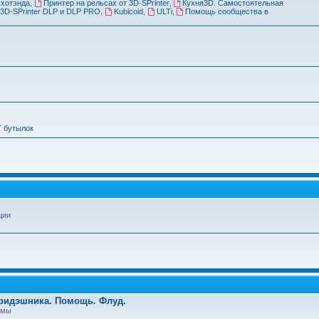
 хотэнда
,
Принтер на рельсах от 3D-SPrinter
,
Кухня3D. Самостоятельная
3D-SPrinter DLP и DLP PRO
,
Kubicoid
,
ULTi
,
Помощь сообщества в
Т бутылок
ции
Тридэшника. Помощь. Флуд.
емы