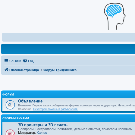
Ссылки
FAQ
Главная страница
Форум ТриДэшника
ФОРУМ
Объявление
Внимание! Первое ваше сообщение на форуме проходит через модератора. Не волнуйтес
мгновенно.
Некоторая помощь и разъяснения.
СВОИМИ РУКАМИ
3D принтеры и 3D печать
Собираем, настраиваем, печатаем, делимся опытом, помогаем новичкам
Модератор:
Kaktus