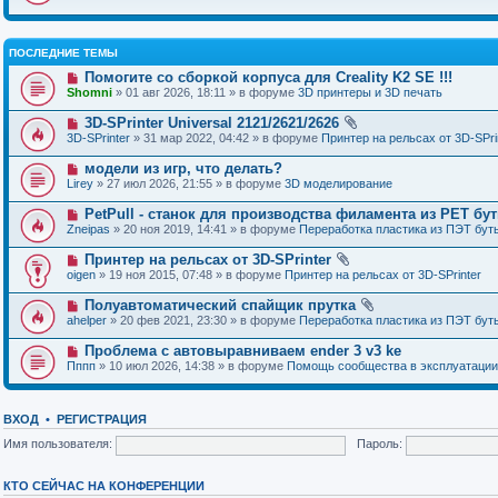
ПОСЛЕДНИЕ ТЕМЫ
Помогите со сборкой корпуса для Creality K2 SE !!!
Shomni
» 01 авг 2026, 18:11 » в форуме
3D принтеры и 3D печать
3D-SPrinter Universal 2121/2621/2626
3D-SPrinter
» 31 мар 2022, 04:42 » в форуме
Принтер на рельсах от 3D-SPri
модели из игр, что делать?
Lirey
» 27 июл 2026, 21:55 » в форуме
3D моделирование
PetPull - cтанок для производства филамента из PET бу
Zneipas
» 20 ноя 2019, 14:41 » в форуме
Переработка пластика из ПЭТ бут
Принтер на рельсах от 3D-SPrinter
oigen
» 19 ноя 2015, 07:48 » в форуме
Принтер на рельсах от 3D-SPrinter
Полуавтоматический спайщик прутка
ahelper
» 20 фев 2021, 23:30 » в форуме
Переработка пластика из ПЭТ бут
Проблема с автовыравниваем ender 3 v3 ke
Пппп
» 10 июл 2026, 14:38 » в форуме
Помощь сообщества в эксплуатации
ВХОД
•
РЕГИСТРАЦИЯ
Имя пользователя:
Пароль:
КТО СЕЙЧАС НА КОНФЕРЕНЦИИ