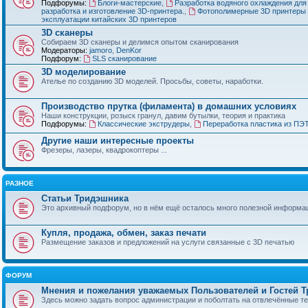
Подфорумы:
Блоги-мастерские
,
Разработка водяного охлаждения для
разработка и изготовление 3D-принтера.
,
Фотополимерные 3D принтеры 
эксплуатации китайских 3D принтеров
3D сканеры
Собираем 3D сканеры и делимся опытом сканирования
Модераторы:
jamoro
,
DenKor
Подфорум:
SLS сканирование
3D моделирование
Ателье по созданию 3D моделей. Просьбы, советы, наработки.
Производство прутка (филамента) в домашних условиях
Наши конструкции, розыск гранул, давим бутылки, теория и практика
Подфорумы:
Классические экструдеры
,
Переработка пластика из ПЭ
Другие наши интересные проекты
Фрезеры, лазеры, квадрокоптеры ...
РАЗНОЕ
Статьи Тридэшника
Это архивный подфорум, но в нём ещё осталось много полезной информа
Купля, продажа, обмен, заказ печати
Размещение заказов и предложений на услуги связанные с 3D печатью
ФОРУМ
Мнения и пожелания уважаемых Пользователей и Гостей 
Здесь можно задать вопрос администрации и поболтать на отвлечённые т