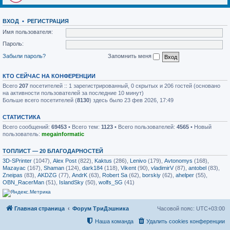
ВХОД
•
РЕГИСТРАЦИЯ
Имя пользователя:
Пароль:
Забыли пароль?
Запомнить меня
КТО СЕЙЧАС НА КОНФЕРЕНЦИИ
Всего
207
посетителей :: 1 зарегистрированный, 0 скрытых и 206 гостей (основано
на активности пользователей за последние 10 минут)
Больше всего посетителей (
8130
) здесь было 23 фев 2026, 17:49
СТАТИСТИКА
Всего сообщений:
69453
• Всего тем:
1123
• Всего пользователей:
4565
• Новый
пользователь:
megainformatic
ТОПЛИСТ — 20 БЛАГОДАРНОСТЕЙ
3D-SPrinter
(1047),
Alex Post
(822),
Kaktus
(286),
Lenivo
(179),
Avtonomys
(168),
Mazayac
(167),
Shaman
(124),
dark184
(118),
Vikent
(90),
vladimirV
(87),
antobel
(83),
Zneipas
(83),
AKDZG
(77),
AndrK
(63),
Robert Sa
(62),
borskiy
(62),
ahelper
(55),
OBN_RacerMan
(51),
IslandSky
(50),
wolfs_SG
(41)
Главная страница
Форум ТриДэшника
Часовой пояс:
UTC+03:00
Наша команда
Удалить cookies конференции