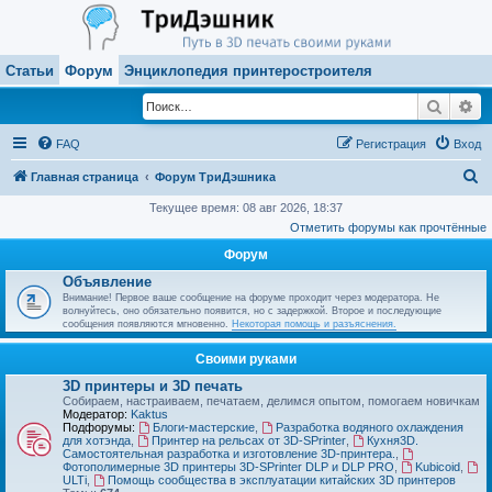
Статьи
Форум
Энциклопедия принтеростроителя
Поиск
Ра
FAQ
Регистрация
Вход
П
Главная страница
Форум ТриДэшника
о
Текущее время: 08 авг 2026, 18:37
Отметить форумы как прочтённые
и
Форум
с
Объявление
к
Внимание! Первое ваше сообщение на форуме проходит через модератора. Не
волнуйтесь, оно обязательно появится, но с задержкой. Второе и последующие
сообщения появляются мгновенно.
Некоторая помощь и разъяснения.
Своими руками
3D принтеры и 3D печать
Собираем, настраиваем, печатаем, делимся опытом, помогаем новичкам
Модератор:
Kaktus
Подфорумы:
Блоги-мастерские
,
Разработка водяного охлаждения
для хотэнда
,
Принтер на рельсах от 3D-SPrinter
,
Кухня3D.
Самостоятельная разработка и изготовление 3D-принтера.
,
Фотополимерные 3D принтеры 3D-SPrinter DLP и DLP PRO
,
Kubicoid
,
ULTi
,
Помощь сообщества в эксплуатации китайских 3D принтеров