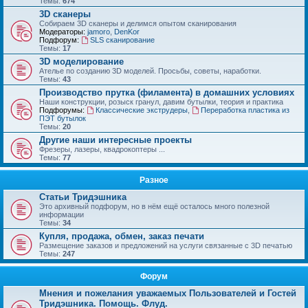
Темы:
674
3D сканеры
Собираем 3D сканеры и делимся опытом сканирования
Модераторы:
jamoro
,
DenKor
Подфорум:
SLS сканирование
Темы:
17
3D моделирование
Ателье по созданию 3D моделей. Просьбы, советы, наработки.
Темы:
43
Производство прутка (филамента) в домашних условиях
Наши конструкции, розыск гранул, давим бутылки, теория и практика
Подфорумы:
Классические экструдеры
,
Переработка пластика из
ПЭТ бутылок
Темы:
20
Другие наши интересные проекты
Фрезеры, лазеры, квадрокоптеры ...
Темы:
77
Разное
Статьи Тридэшника
Это архивный подфорум, но в нём ещё осталось много полезной
информации
Темы:
34
Купля, продажа, обмен, заказ печати
Размещение заказов и предложений на услуги связанные с 3D печатью
Темы:
247
Форум
Мнения и пожелания уважаемых Пользователей и Гостей
Тридэшника. Помощь. Флуд.