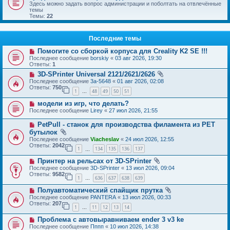
Здесь можно задать вопрос администрации и поболтать на отвлечённые
темы
Темы:
22
Последние темы
Помогите со сборкой корпуса для Creality K2 SE !!!
Последнее сообщение
borskiy
«
03 авг 2026, 19:30
Ответы:
1
3D-SPrinter Universal 2121/2621/2626
Последнее сообщение
3a-5648
«
01 авг 2026, 02:08
Ответы:
750
1
48
49
50
51
…
модели из игр, что делать?
Последнее сообщение
Lirey
«
27 июл 2026, 21:55
PetPull - cтанок для производства филамента из PET
бутылок
Последнее сообщение
Viacheslav
«
24 июл 2026, 12:55
Ответы:
2042
1
134
135
136
137
…
Принтер на рельсах от 3D-SPrinter
Последнее сообщение
3D-SPrinter
«
13 июл 2026, 09:04
Ответы:
9582
1
636
637
638
639
…
Полуавтоматический спайщик прутка
Последнее сообщение
PANTERA
«
13 июл 2026, 00:33
Ответы:
207
1
11
12
13
14
…
Проблема с автовыравниваем ender 3 v3 ke
Последнее сообщение
Пппп
«
10 июл 2026, 14:38