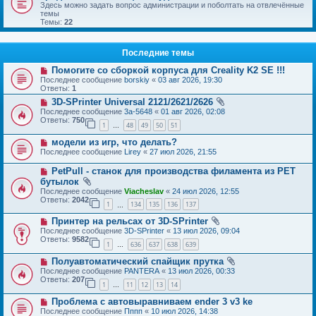
Здесь можно задать вопрос администрации и поболтать на отвлечённые
темы
Темы:
22
Последние темы
Помогите со сборкой корпуса для Creality K2 SE !!!
Последнее сообщение
borskiy
«
03 авг 2026, 19:30
Ответы:
1
3D-SPrinter Universal 2121/2621/2626
Последнее сообщение
3a-5648
«
01 авг 2026, 02:08
Ответы:
750
1
48
49
50
51
…
модели из игр, что делать?
Последнее сообщение
Lirey
«
27 июл 2026, 21:55
PetPull - cтанок для производства филамента из PET
бутылок
Последнее сообщение
Viacheslav
«
24 июл 2026, 12:55
Ответы:
2042
1
134
135
136
137
…
Принтер на рельсах от 3D-SPrinter
Последнее сообщение
3D-SPrinter
«
13 июл 2026, 09:04
Ответы:
9582
1
636
637
638
639
…
Полуавтоматический спайщик прутка
Последнее сообщение
PANTERA
«
13 июл 2026, 00:33
Ответы:
207
1
11
12
13
14
…
Проблема с автовыравниваем ender 3 v3 ke
Последнее сообщение
Пппп
«
10 июл 2026, 14:38