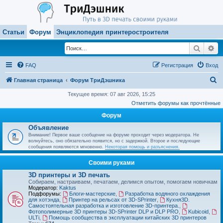
Статьи
Форум
Энциклопедия принтеростроителя
Поиск
Ра
FAQ
Регистрация
Вход
П
Главная страница
Форум ТриДэшника
о
Текущее время: 07 авг 2026, 15:25
Отметить форумы как прочтённые
и
Форум
с
Объявление
к
Внимание! Первое ваше сообщение на форуме проходит через модератора. Не
волнуйтесь, оно обязательно появится, но с задержкой. Второе и последующие
сообщения появляются мгновенно.
Некоторая помощь и разъяснения.
Своими руками
3D принтеры и 3D печать
Собираем, настраиваем, печатаем, делимся опытом, помогаем новичкам
Модератор:
Kaktus
Подфорумы:
Блоги-мастерские
,
Разработка водяного охлаждения
для хотэнда
,
Принтер на рельсах от 3D-SPrinter
,
Кухня3D.
Самостоятельная разработка и изготовление 3D-принтера.
,
Фотополимерные 3D принтеры 3D-SPrinter DLP и DLP PRO
,
Kubicoid
,
ULTi
,
Помощь сообщества в эксплуатации китайских 3D принтеров