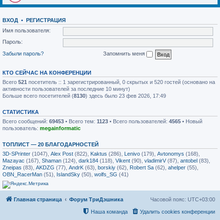
ВХОД
•
РЕГИСТРАЦИЯ
Имя пользователя:
Пароль:
Забыли пароль?
Запомнить меня
КТО СЕЙЧАС НА КОНФЕРЕНЦИИ
Всего
521
посетитель :: 1 зарегистрированный, 0 скрытых и 520 гостей (основано на
активности пользователей за последние 10 минут)
Больше всего посетителей (
8130
) здесь было 23 фев 2026, 17:49
СТАТИСТИКА
Всего сообщений:
69453
• Всего тем:
1123
• Всего пользователей:
4565
• Новый
пользователь:
megainformatic
ТОПЛИСТ — 20 БЛАГОДАРНОСТЕЙ
3D-SPrinter
(1047),
Alex Post
(822),
Kaktus
(286),
Lenivo
(179),
Avtonomys
(168),
Mazayac
(167),
Shaman
(124),
dark184
(118),
Vikent
(90),
vladimirV
(87),
antobel
(83),
Zneipas
(83),
AKDZG
(77),
AndrK
(63),
borskiy
(62),
Robert Sa
(62),
ahelper
(55),
OBN_RacerMan
(51),
IslandSky
(50),
wolfs_SG
(41)
Главная страница
Форум ТриДэшника
Часовой пояс:
UTC+03:00
Наша команда
Удалить cookies конференции