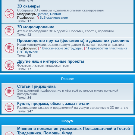
Темы:
674
3D сканеры
Собираем 3D сканеры и делимся опытом сканирования
Модераторы:
jamoro
,
DenKor
Подфорум:
SLS сканирование
Темы:
17
3D моделирование
Ателье по созданию 3D моделей. Просьбы, советы, наработки.
Темы:
43
Производство прутка (филамента) в домашних условиях
Наши конструкции, розыск гранул, давим бутылки, теория и практика
Подфорумы:
Классические экструдеры
,
Переработка пластика из
ПЭТ бутылок
Темы:
20
Другие наши интересные проекты
Фрезеры, лазеры, квадрокоптеры ...
Темы:
77
Разное
Статьи Тридэшника
Это архивный подфорум, но в нём ещё осталось много полезной
информации
Темы:
34
Купля, продажа, обмен, заказ печати
Размещение заказов и предложений на услуги связанные с 3D печатью
Темы:
247
Форум
Мнения и пожелания уважаемых Пользователей и Гостей
Тридэшника. Помощь. Флуд.