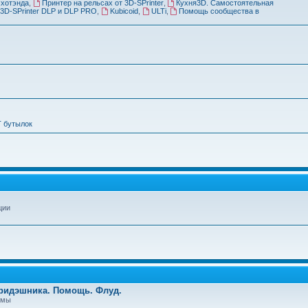
 хотэнда
,
Принтер на рельсах от 3D-SPrinter
,
Кухня3D. Самостоятельная
3D-SPrinter DLP и DLP PRO
,
Kubicoid
,
ULTi
,
Помощь сообщества в
Т бутылок
ции
Тридэшника. Помощь. Флуд.
емы