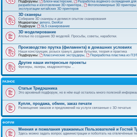
Подфорумы:
Блоги-мастерские
,
Разработка водяного охлаждения для
разработка и изготовление 3D-принтера.
,
Фотополимерные 3D принтеры 
эксплуатации китайских 3D принтеров
3D сканеры
Собираем 3D сканеры и делимся опытом сканирования
Модераторы:
jamoro
,
DenKor
Подфорум:
SLS сканирование
3D моделирование
Ателье по созданию 3D моделей. Просьбы, советы, наработки.
Производство прутка (филамента) в домашних условиях
Наши конструкции, розыск гранул, давим бутылки, теория и практика
Подфорумы:
Классические экструдеры
,
Переработка пластика из ПЭ
Другие наши интересные проекты
Фрезеры, лазеры, квадрокоптеры ...
РАЗНОЕ
Статьи Тридэшника
Это архивный подфорум, но в нём ещё осталось много полезной информа
Купля, продажа, обмен, заказ печати
Размещение заказов и предложений на услуги связанные с 3D печатью
ФОРУМ
Мнения и пожелания уважаемых Пользователей и Гостей 
Здесь можно задать вопрос администрации и поболтать на отвлечённые т