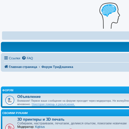
Ссылки
FAQ
Главная страница
Форум ТриДэшника
ФОРУМ
Объявление
Внимание! Первое ваше сообщение на форуме проходит через модератора. Не волнуйтес
мгновенно.
Некоторая помощь и разъяснения.
СВОИМИ РУКАМИ
3D принтеры и 3D печать
Собираем, настраиваем, печатаем, делимся опытом, помогаем новичкам
Модератор:
Kaktus