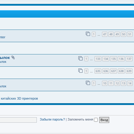
1
47
48
49
50
51
…
nter
тылок
1
133
134
135
136
137
…
ылок
1
635
636
637
638
639
…
1
10
11
12
13
14
…
ылок
 китайских 3D принтеров
Забыли пароль?
|
Запомнить меня