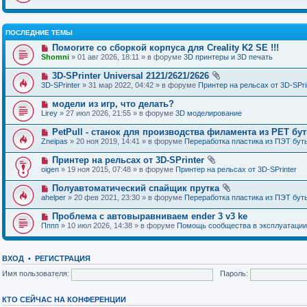
ПОСЛЕДНИЕ ТЕМЫ
Помогите со сборкой корпуса для Creality K2 SE !!!
Shomni
» 01 авг 2026, 18:11 » в форуме
3D принтеры и 3D печать
3D-SPrinter Universal 2121/2621/2626
3D-SPrinter
» 31 мар 2022, 04:42 » в форуме
Принтер на рельсах от 3D-SPri
модели из игр, что делать?
Lirey
» 27 июл 2026, 21:55 » в форуме
3D моделирование
PetPull - cтанок для производства филамента из PET бу
Zneipas
» 20 ноя 2019, 14:41 » в форуме
Переработка пластика из ПЭТ бут
Принтер на рельсах от 3D-SPrinter
oigen
» 19 ноя 2015, 07:48 » в форуме
Принтер на рельсах от 3D-SPrinter
Полуавтоматический спайщик прутка
ahelper
» 20 фев 2021, 23:30 » в форуме
Переработка пластика из ПЭТ бут
Проблема с автовыравниваем ender 3 v3 ke
Пппп
» 10 июл 2026, 14:38 » в форуме
Помощь сообщества в эксплуатации
ВХОД
•
РЕГИСТРАЦИЯ
Имя пользователя:
Пароль:
КТО СЕЙЧАС НА КОНФЕРЕНЦИИ