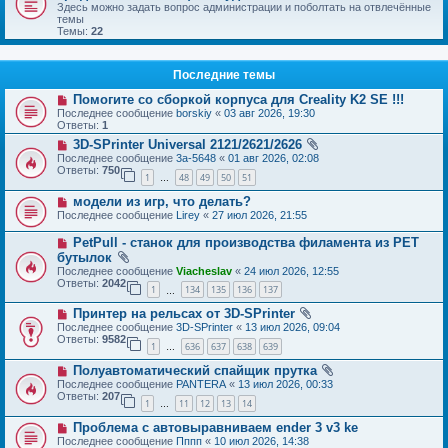
Здесь можно задать вопрос администрации и поболтать на отвлечённые
темы
Темы:
22
Последние темы
Помогите со сборкой корпуса для Creality K2 SE !!!
Последнее сообщение
borskiy
«
03 авг 2026, 19:30
Ответы:
1
3D-SPrinter Universal 2121/2621/2626
Последнее сообщение
3a-5648
«
01 авг 2026, 02:08
Ответы:
750
1
48
49
50
51
…
модели из игр, что делать?
Последнее сообщение
Lirey
«
27 июл 2026, 21:55
PetPull - cтанок для производства филамента из PET
бутылок
Последнее сообщение
Viacheslav
«
24 июл 2026, 12:55
Ответы:
2042
1
134
135
136
137
…
Принтер на рельсах от 3D-SPrinter
Последнее сообщение
3D-SPrinter
«
13 июл 2026, 09:04
Ответы:
9582
1
636
637
638
639
…
Полуавтоматический спайщик прутка
Последнее сообщение
PANTERA
«
13 июл 2026, 00:33
Ответы:
207
1
11
12
13
14
…
Проблема с автовыравниваем ender 3 v3 ke
Последнее сообщение
Пппп
«
10 июл 2026, 14:38