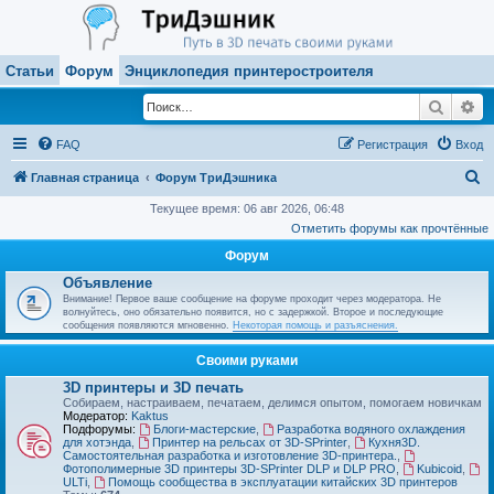
Статьи
Форум
Энциклопедия принтеростроителя
Поиск
Ра
FAQ
Регистрация
Вход
П
Главная страница
Форум ТриДэшника
о
Текущее время: 06 авг 2026, 06:48
Отметить форумы как прочтённые
и
Форум
с
Объявление
к
Внимание! Первое ваше сообщение на форуме проходит через модератора. Не
волнуйтесь, оно обязательно появится, но с задержкой. Второе и последующие
сообщения появляются мгновенно.
Некоторая помощь и разъяснения.
Своими руками
3D принтеры и 3D печать
Собираем, настраиваем, печатаем, делимся опытом, помогаем новичкам
Модератор:
Kaktus
Подфорумы:
Блоги-мастерские
,
Разработка водяного охлаждения
для хотэнда
,
Принтер на рельсах от 3D-SPrinter
,
Кухня3D.
Самостоятельная разработка и изготовление 3D-принтера.
,
Фотополимерные 3D принтеры 3D-SPrinter DLP и DLP PRO
,
Kubicoid
,
ULTi
,
Помощь сообщества в эксплуатации китайских 3D принтеров