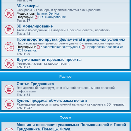
Темы:
674
3D сканеры
Собираем 3D сканеры и делимся опытом сканирования
Модераторы:
jamoro
,
DenKor
Подфорум:
SLS сканирование
Темы:
17
3D моделирование
Ателье по созданию 3D моделей. Просьбы, советы, наработки.
Темы:
43
Производство прутка (филамента) в домашних условиях
Наши конструкции, розыск гранул, давим бутылки, теория и практика
Подфорумы:
Классические экструдеры
,
Переработка пластика из
ПЭТ бутылок
Темы:
20
Другие наши интересные проекты
Фрезеры, лазеры, квадрокоптеры ...
Темы:
77
Разное
Статьи Тридэшника
Это архивный подфорум, но в нём ещё осталось много полезной
информации
Темы:
34
Купля, продажа, обмен, заказ печати
Размещение заказов и предложений на услуги связанные с 3D печатью
Темы:
247
Форум
Мнения и пожелания уважаемых Пользователей и Гостей
Тридэшника. Помощь. Флуд.