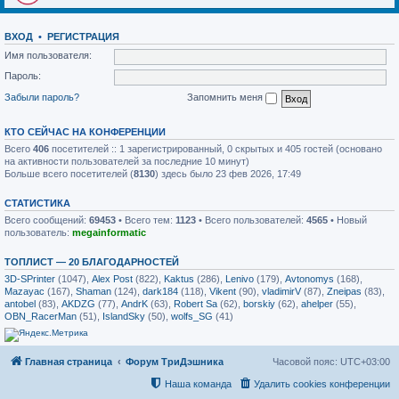
ВХОД
•
РЕГИСТРАЦИЯ
Имя пользователя:
Пароль:
Забыли пароль?
Запомнить меня
КТО СЕЙЧАС НА КОНФЕРЕНЦИИ
Всего
406
посетителей :: 1 зарегистрированный, 0 скрытых и 405 гостей (основано
на активности пользователей за последние 10 минут)
Больше всего посетителей (
8130
) здесь было 23 фев 2026, 17:49
СТАТИСТИКА
Всего сообщений:
69453
• Всего тем:
1123
• Всего пользователей:
4565
• Новый
пользователь:
megainformatic
ТОПЛИСТ — 20 БЛАГОДАРНОСТЕЙ
3D-SPrinter
(1047),
Alex Post
(822),
Kaktus
(286),
Lenivo
(179),
Avtonomys
(168),
Mazayac
(167),
Shaman
(124),
dark184
(118),
Vikent
(90),
vladimirV
(87),
Zneipas
(83),
antobel
(83),
AKDZG
(77),
AndrK
(63),
Robert Sa
(62),
borskiy
(62),
ahelper
(55),
OBN_RacerMan
(51),
IslandSky
(50),
wolfs_SG
(41)
Главная страница
Форум ТриДэшника
Часовой пояс:
UTC+03:00
Наша команда
Удалить cookies конференции