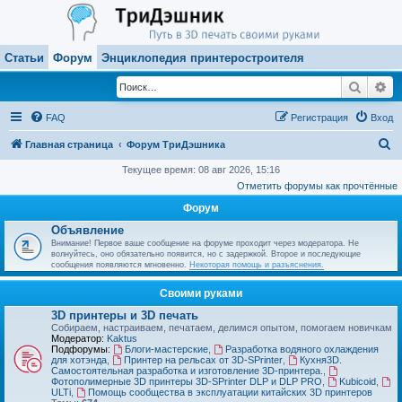
Статьи
Форум
Энциклопедия принтеростроителя
Поиск
Ра
FAQ
Регистрация
Вход
П
Главная страница
Форум ТриДэшника
о
Текущее время: 08 авг 2026, 15:16
Отметить форумы как прочтённые
и
Форум
с
Объявление
к
Внимание! Первое ваше сообщение на форуме проходит через модератора. Не
волнуйтесь, оно обязательно появится, но с задержкой. Второе и последующие
сообщения появляются мгновенно.
Некоторая помощь и разъяснения.
Своими руками
3D принтеры и 3D печать
Собираем, настраиваем, печатаем, делимся опытом, помогаем новичкам
Модератор:
Kaktus
Подфорумы:
Блоги-мастерские
,
Разработка водяного охлаждения
для хотэнда
,
Принтер на рельсах от 3D-SPrinter
,
Кухня3D.
Самостоятельная разработка и изготовление 3D-принтера.
,
Фотополимерные 3D принтеры 3D-SPrinter DLP и DLP PRO
,
Kubicoid
,
ULTi
,
Помощь сообщества в эксплуатации китайских 3D принтеров