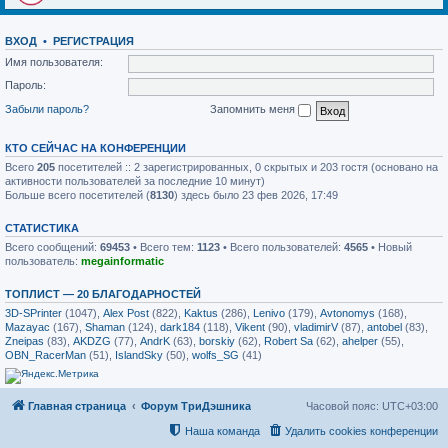
ВХОД
•
РЕГИСТРАЦИЯ
Имя пользователя:
Пароль:
Забыли пароль?
Запомнить меня
КТО СЕЙЧАС НА КОНФЕРЕНЦИИ
Всего
205
посетителей :: 2 зарегистрированных, 0 скрытых и 203 гостя (основано на
активности пользователей за последние 10 минут)
Больше всего посетителей (
8130
) здесь было 23 фев 2026, 17:49
СТАТИСТИКА
Всего сообщений:
69453
• Всего тем:
1123
• Всего пользователей:
4565
• Новый
пользователь:
megainformatic
ТОПЛИСТ — 20 БЛАГОДАРНОСТЕЙ
3D-SPrinter
(1047),
Alex Post
(822),
Kaktus
(286),
Lenivo
(179),
Avtonomys
(168),
Mazayac
(167),
Shaman
(124),
dark184
(118),
Vikent
(90),
vladimirV
(87),
antobel
(83),
Zneipas
(83),
AKDZG
(77),
AndrK
(63),
borskiy
(62),
Robert Sa
(62),
ahelper
(55),
OBN_RacerMan
(51),
IslandSky
(50),
wolfs_SG
(41)
Главная страница
Форум ТриДэшника
Часовой пояс:
UTC+03:00
Наша команда
Удалить cookies конференции