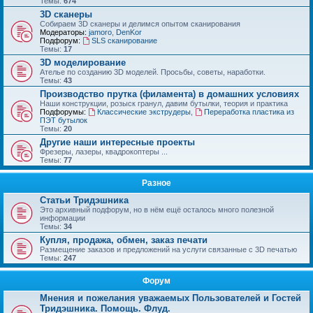
Темы:
674
3D сканеры
Собираем 3D сканеры и делимся опытом сканирования
Модераторы:
jamoro
,
DenKor
Подфорум:
SLS сканирование
Темы:
17
3D моделирование
Ателье по созданию 3D моделей. Просьбы, советы, наработки.
Темы:
43
Производство прутка (филамента) в домашних условиях
Наши конструкции, розыск гранул, давим бутылки, теория и практика
Подфорумы:
Классические экструдеры
,
Переработка пластика из
ПЭТ бутылок
Темы:
20
Другие наши интересные проекты
Фрезеры, лазеры, квадрокоптеры ...
Темы:
77
Разное
Статьи Тридэшника
Это архивный подфорум, но в нём ещё осталось много полезной
информации
Темы:
34
Купля, продажа, обмен, заказ печати
Размещение заказов и предложений на услуги связанные с 3D печатью
Темы:
247
Форум
Мнения и пожелания уважаемых Пользователей и Гостей
Тридэшника. Помощь. Флуд.