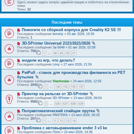
Здесь можно задать вопрос администрации и поболтать на отвлечённые
темы
Темы:
22
Последние темы
Помогите со сборкой корпуса для Creality K2 SE !!!
Последнее сообщение
borskiy
«
03 авг 2026, 19:30
Ответы:
1
3D-SPrinter Universal 2121/2621/2626
Последнее сообщение
3a-5648
«
01 авг 2026, 02:08
Ответы:
750
1
48
49
50
51
…
модели из игр, что делать?
Последнее сообщение
Lirey
«
27 июл 2026, 21:55
PetPull - cтанок для производства филамента из PET
бутылок
Последнее сообщение
Viacheslav
«
24 июл 2026, 12:55
Ответы:
2042
1
134
135
136
137
…
Принтер на рельсах от 3D-SPrinter
Последнее сообщение
3D-SPrinter
«
13 июл 2026, 09:04
Ответы:
9582
1
636
637
638
639
…
Полуавтоматический спайщик прутка
Последнее сообщение
PANTERA
«
13 июл 2026, 00:33
Ответы:
207
1
11
12
13
14
…
Проблема с автовыравниваем ender 3 v3 ke
Последнее сообщение
Пппп
«
10 июл 2026, 14:38