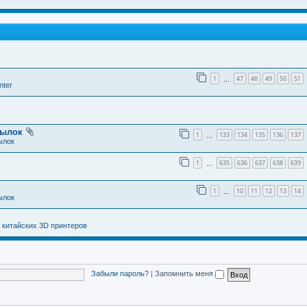
1
47
48
49
50
51
…
nter
тылок
1
133
134
135
136
137
…
ылок
1
635
636
637
638
639
…
1
10
11
12
13
14
…
ылок
 китайских 3D принтеров
Забыли пароль?
|
Запомнить меня