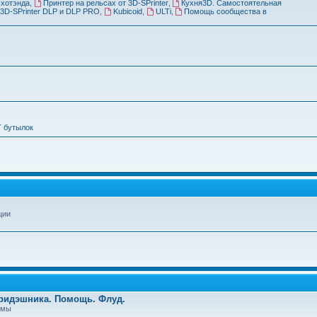
 хотэнда
,
Принтер на рельсах от 3D-SPrinter
,
Кухня3D. Самостоятельная
3D-SPrinter DLP и DLP PRO
,
Kubicoid
,
ULTi
,
Помощь сообщества в
Т бутылок
ции
Тридэшника. Помощь. Флуд.
емы