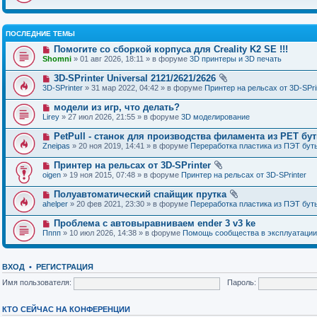
ПОСЛЕДНИЕ ТЕМЫ
Помогите со сборкой корпуса для Creality K2 SE !!!
Shomni
» 01 авг 2026, 18:11 » в форуме
3D принтеры и 3D печать
3D-SPrinter Universal 2121/2621/2626
3D-SPrinter
» 31 мар 2022, 04:42 » в форуме
Принтер на рельсах от 3D-SPri
модели из игр, что делать?
Lirey
» 27 июл 2026, 21:55 » в форуме
3D моделирование
PetPull - cтанок для производства филамента из PET бу
Zneipas
» 20 ноя 2019, 14:41 » в форуме
Переработка пластика из ПЭТ бут
Принтер на рельсах от 3D-SPrinter
oigen
» 19 ноя 2015, 07:48 » в форуме
Принтер на рельсах от 3D-SPrinter
Полуавтоматический спайщик прутка
ahelper
» 20 фев 2021, 23:30 » в форуме
Переработка пластика из ПЭТ бут
Проблема с автовыравниваем ender 3 v3 ke
Пппп
» 10 июл 2026, 14:38 » в форуме
Помощь сообщества в эксплуатации
ВХОД
•
РЕГИСТРАЦИЯ
Имя пользователя:
Пароль:
КТО СЕЙЧАС НА КОНФЕРЕНЦИИ