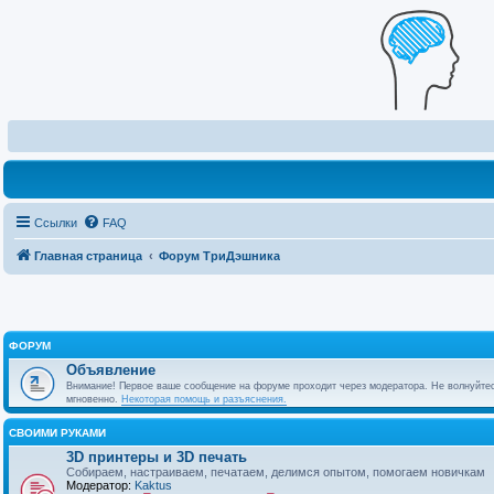
Ссылки
FAQ
Главная страница
Форум ТриДэшника
ФОРУМ
Объявление
Внимание! Первое ваше сообщение на форуме проходит через модератора. Не волнуйтес
мгновенно.
Некоторая помощь и разъяснения.
СВОИМИ РУКАМИ
3D принтеры и 3D печать
Собираем, настраиваем, печатаем, делимся опытом, помогаем новичкам
Модератор:
Kaktus