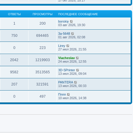
17 окт 2025, 15:17
н
о
д
о
р
и
б
н
с
е
ю
щ
е
л
й
е
м
ОТВЕТЫ
ПРОСМОТРЫ
ПОСЛЕДНЕЕ СООБЩЕНИЕ
е
т
н
у
д
и
и
с
borskiy
н
к
1
200
ю
о
03 авг 2026, 19:30
е
п
о
м
о
б
у
с
3a-5648
щ
750
694465
с
л
01 авг 2026, 02:08
е
о
е
н
о
д
Lirey
и
б
н
0
223
27 июл 2026, 21:55
ю
щ
е
е
м
н
у
Viacheslav
2042
1219903
и
с
24 июл 2026, 12:55
ю
о
о
3D-SPrinter
б
9582
3513565
13 июл 2026, 09:04
щ
е
н
PANTERA
207
321591
и
13 июл 2026, 00:33
ю
Пппп
0
497
10 июл 2026, 14:38