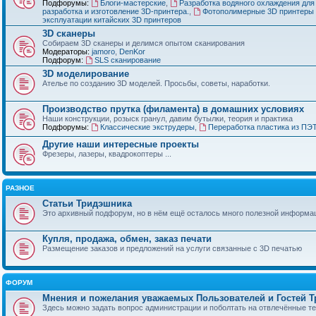
Подфорумы:
Блоги-мастерские
,
Разработка водяного охлаждения для
разработка и изготовление 3D-принтера.
,
Фотополимерные 3D принтеры 
эксплуатации китайских 3D принтеров
3D сканеры
Собираем 3D сканеры и делимся опытом сканирования
Модераторы:
jamoro
,
DenKor
Подфорум:
SLS сканирование
3D моделирование
Ателье по созданию 3D моделей. Просьбы, советы, наработки.
Производство прутка (филамента) в домашних условиях
Наши конструкции, розыск гранул, давим бутылки, теория и практика
Подфорумы:
Классические экструдеры
,
Переработка пластика из ПЭ
Другие наши интересные проекты
Фрезеры, лазеры, квадрокоптеры ...
РАЗНОЕ
Статьи Тридэшника
Это архивный подфорум, но в нём ещё осталось много полезной информа
Купля, продажа, обмен, заказ печати
Размещение заказов и предложений на услуги связанные с 3D печатью
ФОРУМ
Мнения и пожелания уважаемых Пользователей и Гостей 
Здесь можно задать вопрос администрации и поболтать на отвлечённые т