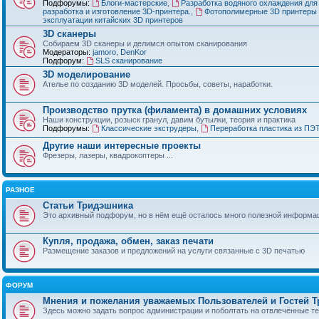
Подфорумы:
Блоги-мастерские
,
Разработка водяного охлаждения для
разработка и изготовление 3D-принтера.
,
Фотополимерные 3D принтеры 
эксплуатации китайских 3D принтеров
3D сканеры
Собираем 3D сканеры и делимся опытом сканирования
Модераторы:
jamoro
,
DenKor
Подфорум:
SLS сканирование
3D моделирование
Ателье по созданию 3D моделей. Просьбы, советы, наработки.
Производство прутка (филамента) в домашних условиях
Наши конструкции, розыск гранул, давим бутылки, теория и практика
Подфорумы:
Классические экструдеры
,
Переработка пластика из ПЭ
Другие наши интересные проекты
Фрезеры, лазеры, квадрокоптеры ...
РАЗНОЕ
Статьи Тридэшника
Это архивный подфорум, но в нём ещё осталось много полезной информа
Купля, продажа, обмен, заказ печати
Размещение заказов и предложений на услуги связанные с 3D печатью
ФОРУМ
Мнения и пожелания уважаемых Пользователей и Гостей 
Здесь можно задать вопрос администрации и поболтать на отвлечённые т