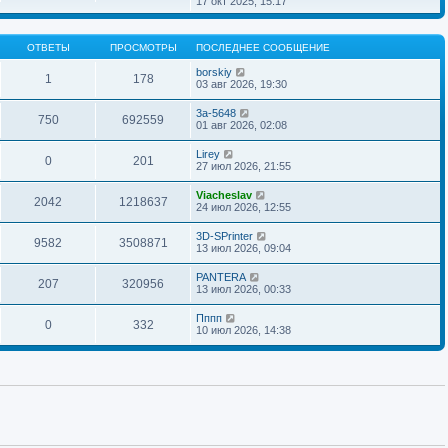
17 окт 2025, 15:17
н
о
д
о
р
и
б
н
с
е
ю
щ
е
л
й
е
м
ОТВЕТЫ
ПРОСМОТРЫ
ПОСЛЕДНЕЕ СООБЩЕНИЕ
е
т
н
у
д
и
и
с
borskiy
н
к
1
178
ю
о
03 авг 2026, 19:30
е
п
о
м
о
б
у
с
3a-5648
щ
750
692559
с
л
01 авг 2026, 02:08
е
о
е
н
о
д
Lirey
и
б
н
0
201
27 июл 2026, 21:55
ю
щ
е
е
м
н
у
Viacheslav
2042
1218637
и
с
24 июл 2026, 12:55
ю
о
о
3D-SPrinter
б
9582
3508871
13 июл 2026, 09:04
щ
е
н
PANTERA
207
320956
и
13 июл 2026, 00:33
ю
Пппп
0
332
10 июл 2026, 14:38