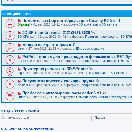
ПОСЛЕДНИЕ ТЕМЫ
Помогите со сборкой корпуса для Creality K2 SE !!!
Shomni
» 01 авг 2026, 18:11 » в форуме
3D принтеры и 3D печать
3D-SPrinter Universal 2121/2621/2626
3D-SPrinter
» 31 мар 2022, 04:42 » в форуме
Принтер на рельсах от 3D-SPri
модели из игр, что делать?
Lirey
» 27 июл 2026, 21:55 » в форуме
3D моделирование
PetPull - cтанок для производства филамента из PET бу
Zneipas
» 20 ноя 2019, 14:41 » в форуме
Переработка пластика из ПЭТ бут
Принтер на рельсах от 3D-SPrinter
oigen
» 19 ноя 2015, 07:48 » в форуме
Принтер на рельсах от 3D-SPrinter
Полуавтоматический спайщик прутка
ahelper
» 20 фев 2021, 23:30 » в форуме
Переработка пластика из ПЭТ бут
Проблема с автовыравниваем ender 3 v3 ke
Пппп
» 10 июл 2026, 14:38 » в форуме
Помощь сообщества в эксплуатации
ВХОД
•
РЕГИСТРАЦИЯ
Имя пользователя:
Пароль:
КТО СЕЙЧАС НА КОНФЕРЕНЦИИ