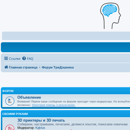
Ссылки
FAQ
Главная страница
Форум ТриДэшника
ФОРУМ
Объявление
Внимание! Первое ваше сообщение на форуме проходит через модератора. Не волнуйтес
мгновенно.
Некоторая помощь и разъяснения.
СВОИМИ РУКАМИ
3D принтеры и 3D печать
Собираем, настраиваем, печатаем, делимся опытом, помогаем новичкам
Модератор:
Kaktus