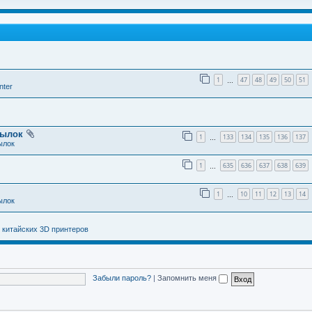
1
47
48
49
50
51
…
nter
тылок
1
133
134
135
136
137
…
ылок
1
635
636
637
638
639
…
1
10
11
12
13
14
…
ылок
 китайских 3D принтеров
Забыли пароль?
|
Запомнить меня