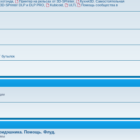
 хотэнда
,
Принтер на рельсах от 3D-SPrinter
,
Кухня3D. Самостоятельная
3D-SPrinter DLP и DLP PRO
,
Kubicoid
,
ULTi
,
Помощь сообщества в
Т бутылок
ции
Тридэшника. Помощь. Флуд.
емы