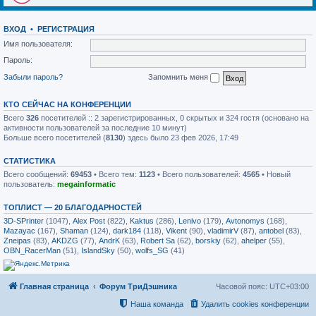
ВХОД
•
РЕГИСТРАЦИЯ
Имя пользователя:
Пароль:
Забыли пароль?
Запомнить меня
КТО СЕЙЧАС НА КОНФЕРЕНЦИИ
Всего
326
посетителей :: 2 зарегистрированных, 0 скрытых и 324 гостя (основано на
активности пользователей за последние 10 минут)
Больше всего посетителей (
8130
) здесь было 23 фев 2026, 17:49
СТАТИСТИКА
Всего сообщений:
69453
• Всего тем:
1123
• Всего пользователей:
4565
• Новый
пользователь:
megainformatic
ТОПЛИСТ — 20 БЛАГОДАРНОСТЕЙ
3D-SPrinter
(1047),
Alex Post
(822),
Kaktus
(286),
Lenivo
(179),
Avtonomys
(168),
Mazayac
(167),
Shaman
(124),
dark184
(118),
Vikent
(90),
vladimirV
(87),
antobel
(83),
Zneipas
(83),
AKDZG
(77),
AndrK
(63),
Robert Sa
(62),
borskiy
(62),
ahelper
(55),
OBN_RacerMan
(51),
IslandSky
(50),
wolfs_SG
(41)
Главная страница
Форум ТриДэшника
Часовой пояс:
UTC+03:00
Наша команда
Удалить cookies конференции