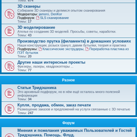
Темы:
674
3D сканеры
Собираем 3D сканеры и делимся опытом сканирования
Модераторы:
jamoro
,
DenKor
Подфорум:
SLS сканирование
Темы:
17
3D моделирование
Ателье по созданию 3D моделей. Просьбы, советы, наработки.
Темы:
43
Производство прутка (филамента) в домашних условиях
Наши конструкции, розыск гранул, давим бутылки, теория и практика
Подфорумы:
Классические экструдеры
,
Переработка пластика из
ПЭТ бутылок
Темы:
20
Другие наши интересные проекты
Фрезеры, лазеры, квадрокоптеры ...
Темы:
77
Разное
Статьи Тридэшника
Это архивный подфорум, но в нём ещё осталось много полезной
информации
Темы:
34
Купля, продажа, обмен, заказ печати
Размещение заказов и предложений на услуги связанные с 3D печатью
Темы:
247
Форум
Мнения и пожелания уважаемых Пользователей и Гостей
Тридэшника. Помощь. Флуд.