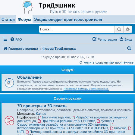
Статьи
Форум
Энциклопедия принтеростроителя
Поиск
Ра
FAQ
Регистрация
Вход
П
Главная страница
Форум ТриДэшника
о
Текущее время: 10 авг 2026, 17:28
Отметить форумы как прочтённые
и
Форум
с
Объявление
к
Внимание! Первое ваше сообщение на форуме проходит через модератора. Не
волнуйтесь, оно обязательно появится, но с задержкой. Второе и последующие
сообщения появляются мгновенно.
Некоторая помощь и разъяснения.
Своими руками
3D принтеры и 3D печать
Собираем, настраиваем, печатаем, делимся опытом, помогаем новичкам
Модератор:
Kaktus
Подфорумы:
Блоги-мастерские
,
Разработка водяного охлаждения
для хотэнда
,
Принтер на рельсах от 3D-SPrinter
,
Кухня3D.
Самостоятельная разработка и изготовление 3D-принтера.
,
Фотополимерные 3D принтеры 3D-SPrinter DLP и DLP PRO
,
Kubicoid
,
ULTi
,
Помощь сообщества в эксплуатации китайских 3D принтеров