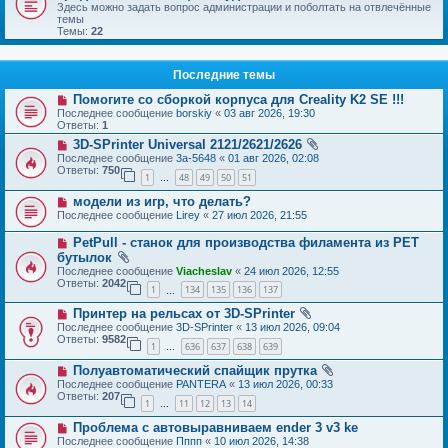
Здесь можно задать вопрос администрации и поболтать на отвлечённые
темы
Темы:
22
Последние темы
Помогите со сборкой корпуса для Creality K2 SE !!!
Последнее сообщение
borskiy
«
03 авг 2026, 19:30
Ответы:
1
3D-SPrinter Universal 2121/2621/2626
Последнее сообщение
3a-5648
«
01 авг 2026, 02:08
Ответы:
750
1
48
49
50
51
…
модели из игр, что делать?
Последнее сообщение
Lirey
«
27 июл 2026, 21:55
PetPull - cтанок для производства филамента из PET
бутылок
Последнее сообщение
Viacheslav
«
24 июл 2026, 12:55
Ответы:
2042
1
134
135
136
137
…
Принтер на рельсах от 3D-SPrinter
Последнее сообщение
3D-SPrinter
«
13 июл 2026, 09:04
Ответы:
9582
1
636
637
638
639
…
Полуавтоматический спайщик прутка
Последнее сообщение
PANTERA
«
13 июл 2026, 00:33
Ответы:
207
1
11
12
13
14
…
Проблема с автовыравниваем ender 3 v3 ke
Последнее сообщение
Пппп
«
10 июл 2026, 14:38