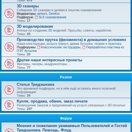
Темы:
674
3D сканеры
Собираем 3D сканеры и делимся опытом сканирования
Модераторы:
jamoro
,
DenKor
Подфорум:
SLS сканирование
Темы:
17
3D моделирование
Ателье по созданию 3D моделей. Просьбы, советы, наработки.
Темы:
43
Производство прутка (филамента) в домашних условиях
Наши конструкции, розыск гранул, давим бутылки, теория и практика
Подфорумы:
Классические экструдеры
,
Переработка пластика из
ПЭТ бутылок
Темы:
20
Другие наши интересные проекты
Фрезеры, лазеры, квадрокоптеры ...
Темы:
77
Разное
Статьи Тридэшника
Это архивный подфорум, но в нём ещё осталось много полезной
информации
Темы:
34
Купля, продажа, обмен, заказ печати
Размещение заказов и предложений на услуги связанные с 3D печатью
Темы:
247
Форум
Мнения и пожелания уважаемых Пользователей и Гостей
Тридэшника. Помощь. Флуд.