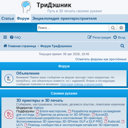
Статьи
Форум
Энциклопедия принтеростроителя
Поиск
Ра
FAQ
Регистрация
Вход
П
Главная страница
Форум ТриДэшника
о
Текущее время: 06 авг 2026, 18:45
Отметить форумы как прочтённые
и
Форум
с
Объявление
к
Внимание! Первое ваше сообщение на форуме проходит через модератора. Не
волнуйтесь, оно обязательно появится, но с задержкой. Второе и последующие
сообщения появляются мгновенно.
Некоторая помощь и разъяснения.
Своими руками
3D принтеры и 3D печать
Собираем, настраиваем, печатаем, делимся опытом, помогаем новичкам
Модератор:
Kaktus
Подфорумы:
Блоги-мастерские
,
Разработка водяного охлаждения
для хотэнда
,
Принтер на рельсах от 3D-SPrinter
,
Кухня3D.
Самостоятельная разработка и изготовление 3D-принтера.
,
Фотополимерные 3D принтеры 3D-SPrinter DLP и DLP PRO
,
Kubicoid
,
ULTi
,
Помощь сообщества в эксплуатации китайских 3D принтеров