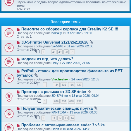
Здесь можно задать вопрос администрации и поболтать на отвлечённые
темы
Темы:
22
Последние темы
Помогите со сборкой корпуса для Creality K2 SE !!!
Последнее сообщение
borskiy
«
03 авг 2026, 19:30
Ответы:
1
3D-SPrinter Universal 2121/2621/2626
Последнее сообщение
3a-5648
«
01 авг 2026, 02:08
Ответы:
750
1
48
49
50
51
…
модели из игр, что делать?
Последнее сообщение
Lirey
«
27 июл 2026, 21:55
PetPull - cтанок для производства филамента из PET
бутылок
Последнее сообщение
Viacheslav
«
24 июл 2026, 12:55
Ответы:
2042
1
134
135
136
137
…
Принтер на рельсах от 3D-SPrinter
Последнее сообщение
3D-SPrinter
«
13 июл 2026, 09:04
Ответы:
9582
1
636
637
638
639
…
Полуавтоматический спайщик прутка
Последнее сообщение
PANTERA
«
13 июл 2026, 00:33
Ответы:
207
1
11
12
13
14
…
Проблема с автовыравниваем ender 3 v3 ke
Последнее сообщение
Пппп
«
10 июл 2026, 14:38