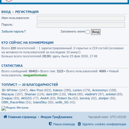
ВХОД
•
РЕГИСТРАЦИЯ
Имя пользователя:
Пароль:
Забыли пароль?
Запомнить меня
КТО СЕЙЧАС НА КОНФЕРЕНЦИИ
Всего
220
посетителей :: 1 зарегистрированный, 0 скрытых и 219 гостей (основано
на активности пользователей за последние 10 минут)
Больше всего посетителей (
8130
) здесь было 23 фев 2026, 17:49
СТАТИСТИКА
Всего сообщений:
69453
• Всего тем:
1123
• Всего пользователей:
4565
• Новый
пользователь:
megainformatic
ТОПЛИСТ — 20 БЛАГОДАРНОСТЕЙ
3D-SPrinter
(1047),
Alex Post
(822),
Kaktus
(286),
Lenivo
(179),
Avtonomys
(168),
Mazayac
(167),
Shaman
(124),
dark184
(118),
Vikent
(90),
vladimirV
(87),
antobel
(83),
Zneipas
(83),
AKDZG
(77),
AndrK
(63),
Robert Sa
(62),
borskiy
(62),
ahelper
(55),
OBN_RacerMan
(51),
IslandSky
(50),
wolfs_SG
(41)
Главная страница
Форум ТриДэшника
Часовой пояс:
UTC+03:00
Наша команда
Удалить cookies конференции