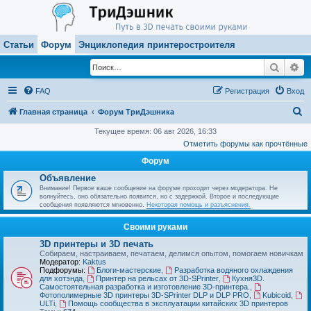
Статьи
Форум
Энциклопедия принтеростроителя
Поиск
Ра
FAQ
Регистрация
Вход
П
Главная страница
Форум ТриДэшника
о
Текущее время: 06 авг 2026, 16:33
Отметить форумы как прочтённые
и
Форум
с
Объявление
к
Внимание! Первое ваше сообщение на форуме проходит через модератора. Не
волнуйтесь, оно обязательно появится, но с задержкой. Второе и последующие
сообщения появляются мгновенно.
Некоторая помощь и разъяснения.
Своими руками
3D принтеры и 3D печать
Собираем, настраиваем, печатаем, делимся опытом, помогаем новичкам
Модератор:
Kaktus
Подфорумы:
Блоги-мастерские
,
Разработка водяного охлаждения
для хотэнда
,
Принтер на рельсах от 3D-SPrinter
,
Кухня3D.
Самостоятельная разработка и изготовление 3D-принтера.
,
Фотополимерные 3D принтеры 3D-SPrinter DLP и DLP PRO
,
Kubicoid
,
ULTi
,
Помощь сообщества в эксплуатации китайских 3D принтеров