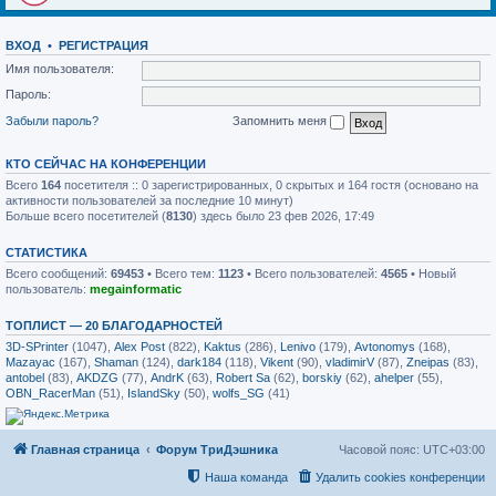
ВХОД
•
РЕГИСТРАЦИЯ
Имя пользователя:
Пароль:
Забыли пароль?
Запомнить меня
КТО СЕЙЧАС НА КОНФЕРЕНЦИИ
Всего
164
посетителя :: 0 зарегистрированных, 0 скрытых и 164 гостя (основано на
активности пользователей за последние 10 минут)
Больше всего посетителей (
8130
) здесь было 23 фев 2026, 17:49
СТАТИСТИКА
Всего сообщений:
69453
• Всего тем:
1123
• Всего пользователей:
4565
• Новый
пользователь:
megainformatic
ТОПЛИСТ — 20 БЛАГОДАРНОСТЕЙ
3D-SPrinter
(1047),
Alex Post
(822),
Kaktus
(286),
Lenivo
(179),
Avtonomys
(168),
Mazayac
(167),
Shaman
(124),
dark184
(118),
Vikent
(90),
vladimirV
(87),
Zneipas
(83),
antobel
(83),
AKDZG
(77),
AndrK
(63),
Robert Sa
(62),
borskiy
(62),
ahelper
(55),
OBN_RacerMan
(51),
IslandSky
(50),
wolfs_SG
(41)
Главная страница
Форум ТриДэшника
Часовой пояс:
UTC+03:00
Наша команда
Удалить cookies конференции