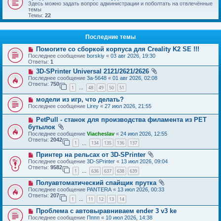
Здесь можно задать вопрос администрации и поболтать на отвлечённые
темы
Темы:
22
Последние темы
Помогите со сборкой корпуса для Creality K2 SE !!!
Последнее сообщение
borskiy
«
03 авг 2026, 19:30
Ответы:
1
3D-SPrinter Universal 2121/2621/2626
Последнее сообщение
3a-5648
«
01 авг 2026, 02:08
Ответы:
750
1
48
49
50
51
…
модели из игр, что делать?
Последнее сообщение
Lirey
«
27 июл 2026, 21:55
PetPull - cтанок для производства филамента из PET
бутылок
Последнее сообщение
Viacheslav
«
24 июл 2026, 12:55
Ответы:
2042
1
134
135
136
137
…
Принтер на рельсах от 3D-SPrinter
Последнее сообщение
3D-SPrinter
«
13 июл 2026, 09:04
Ответы:
9582
1
636
637
638
639
…
Полуавтоматический спайщик прутка
Последнее сообщение
PANTERA
«
13 июл 2026, 00:33
Ответы:
207
1
11
12
13
14
…
Проблема с автовыравниваем ender 3 v3 ke
Последнее сообщение
Пппп
«
10 июл 2026, 14:38