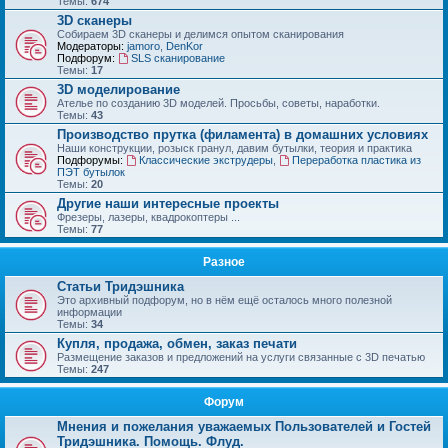
Темы:
674
3D сканеры
Собираем 3D сканеры и делимся опытом сканирования
Модераторы:
jamoro
,
DenKor
Подфорум:
SLS сканирование
Темы:
17
3D моделирование
Ателье по созданию 3D моделей. Просьбы, советы, наработки.
Темы:
43
Производство прутка (филамента) в домашних условиях
Наши конструкции, розыск гранул, давим бутылки, теория и практика
Подфорумы:
Классические экструдеры
,
Переработка пластика из
ПЭТ бутылок
Темы:
20
Другие наши интересные проекты
Фрезеры, лазеры, квадрокоптеры ...
Темы:
77
Разное
Статьи Тридэшника
Это архивный подфорум, но в нём ещё осталось много полезной
информации
Темы:
34
Купля, продажа, обмен, заказ печати
Размещение заказов и предложений на услуги связанные с 3D печатью
Темы:
247
Форум
Мнения и пожелания уважаемых Пользователей и Гостей
Тридэшника. Помощь. Флуд.