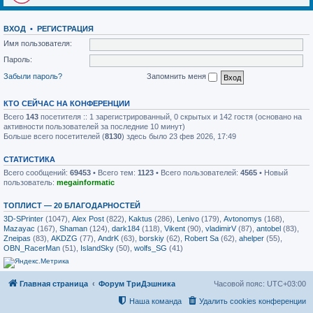
ВХОД
•
РЕГИСТРАЦИЯ
Имя пользователя:
Пароль:
Забыли пароль?
Запомнить меня
КТО СЕЙЧАС НА КОНФЕРЕНЦИИ
Всего
143
посетителя :: 1 зарегистрированный, 0 скрытых и 142 гостя (основано на
активности пользователей за последние 10 минут)
Больше всего посетителей (
8130
) здесь было 23 фев 2026, 17:49
СТАТИСТИКА
Всего сообщений:
69453
• Всего тем:
1123
• Всего пользователей:
4565
• Новый
пользователь:
megainformatic
ТОПЛИСТ — 20 БЛАГОДАРНОСТЕЙ
3D-SPrinter
(1047),
Alex Post
(822),
Kaktus
(286),
Lenivo
(179),
Avtonomys
(168),
Mazayac
(167),
Shaman
(124),
dark184
(118),
Vikent
(90),
vladimirV
(87),
antobel
(83),
Zneipas
(83),
AKDZG
(77),
AndrK
(63),
borskiy
(62),
Robert Sa
(62),
ahelper
(55),
OBN_RacerMan
(51),
IslandSky
(50),
wolfs_SG
(41)
Главная страница
Форум ТриДэшника
Часовой пояс:
UTC+03:00
Наша команда
Удалить cookies конференции