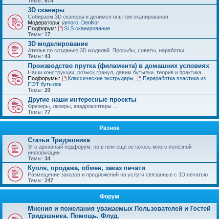
Темы:
674
3D сканеры
Собираем 3D сканеры и делимся опытом сканирования
Модераторы:
jamoro
,
DenKor
Подфорум:
SLS сканирование
Темы:
17
3D моделирование
Ателье по созданию 3D моделей. Просьбы, советы, наработки.
Темы:
43
Производство прутка (филамента) в домашних условиях
Наши конструкции, розыск гранул, давим бутылки, теория и практика
Подфорумы:
Классические экструдеры
,
Переработка пластика из
ПЭТ бутылок
Темы:
20
Другие наши интересные проекты
Фрезеры, лазеры, квадрокоптеры ...
Темы:
77
Разное
Статьи Тридэшника
Это архивный подфорум, но в нём ещё осталось много полезной
информации
Темы:
34
Купля, продажа, обмен, заказ печати
Размещение заказов и предложений на услуги связанные с 3D печатью
Темы:
247
Форум
Мнения и пожелания уважаемых Пользователей и Гостей
Тридэшника. Помощь. Флуд.