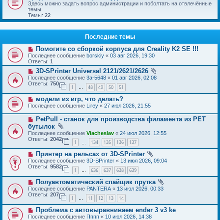
Здесь можно задать вопрос администрации и поболтать на отвлечённые
темы
Темы:
22
Последние темы
Помогите со сборкой корпуса для Creality K2 SE !!!
Последнее сообщение
borskiy
«
03 авг 2026, 19:30
Ответы:
1
3D-SPrinter Universal 2121/2621/2626
Последнее сообщение
3a-5648
«
01 авг 2026, 02:08
Ответы:
750
1
48
49
50
51
…
модели из игр, что делать?
Последнее сообщение
Lirey
«
27 июл 2026, 21:55
PetPull - cтанок для производства филамента из PET
бутылок
Последнее сообщение
Viacheslav
«
24 июл 2026, 12:55
Ответы:
2042
1
134
135
136
137
…
Принтер на рельсах от 3D-SPrinter
Последнее сообщение
3D-SPrinter
«
13 июл 2026, 09:04
Ответы:
9582
1
636
637
638
639
…
Полуавтоматический спайщик прутка
Последнее сообщение
PANTERA
«
13 июл 2026, 00:33
Ответы:
207
1
11
12
13
14
…
Проблема с автовыравниваем ender 3 v3 ke
Последнее сообщение
Пппп
«
10 июл 2026, 14:38