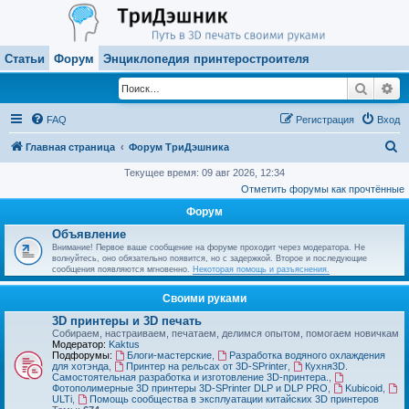
Статьи
Форум
Энциклопедия принтеростроителя
Поиск
Ра
FAQ
Регистрация
Вход
П
Главная страница
Форум ТриДэшника
о
Текущее время: 09 авг 2026, 12:34
Отметить форумы как прочтённые
и
Форум
с
Объявление
к
Внимание! Первое ваше сообщение на форуме проходит через модератора. Не
волнуйтесь, оно обязательно появится, но с задержкой. Второе и последующие
сообщения появляются мгновенно.
Некоторая помощь и разъяснения.
Своими руками
3D принтеры и 3D печать
Собираем, настраиваем, печатаем, делимся опытом, помогаем новичкам
Модератор:
Kaktus
Подфорумы:
Блоги-мастерские
,
Разработка водяного охлаждения
для хотэнда
,
Принтер на рельсах от 3D-SPrinter
,
Кухня3D.
Самостоятельная разработка и изготовление 3D-принтера.
,
Фотополимерные 3D принтеры 3D-SPrinter DLP и DLP PRO
,
Kubicoid
,
ULTi
,
Помощь сообщества в эксплуатации китайских 3D принтеров