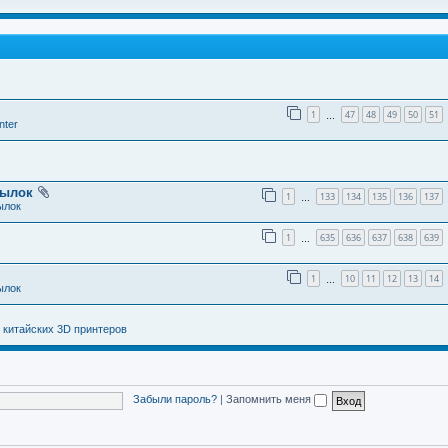
1
47
48
49
50
51
…
nter
тылок
1
133
134
135
136
137
…
ылок
1
635
636
637
638
639
…
1
10
11
12
13
14
…
ылок
 китайских 3D принтеров
Забыли пароль?
|
Запомнить меня