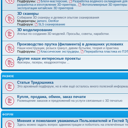
Подфорумы:
Блоги-мастерские
,
Разработка водяного охлаждения для
разработка и изготовление 3D-принтера.
,
Фотополимерные 3D принтеры 
эксплуатации китайских 3D принтеров
3D сканеры
Собираем 3D сканеры и делимся опытом сканирования
Модераторы:
jamoro
,
DenKor
Подфорум:
SLS сканирование
3D моделирование
Ателье по созданию 3D моделей. Просьбы, советы, наработки.
Производство прутка (филамента) в домашних условиях
Наши конструкции, розыск гранул, давим бутылки, теория и практика
Подфорумы:
Классические экструдеры
,
Переработка пластика из ПЭ
Другие наши интересные проекты
Фрезеры, лазеры, квадрокоптеры ...
РАЗНОЕ
Статьи Тридэшника
Это архивный подфорум, но в нём ещё осталось много полезной информа
Купля, продажа, обмен, заказ печати
Размещение заказов и предложений на услуги связанные с 3D печатью
ФОРУМ
Мнения и пожелания уважаемых Пользователей и Гостей 
Здесь можно задать вопрос администрации и поболтать на отвлечённые т