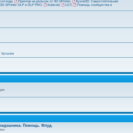
 хотэнда
,
Принтер на рельсах от 3D-SPrinter
,
Кухня3D. Самостоятельная
3D-SPrinter DLP и DLP PRO
,
Kubicoid
,
ULTi
,
Помощь сообщества в
Т бутылок
ции
Тридэшника. Помощь. Флуд.
емы