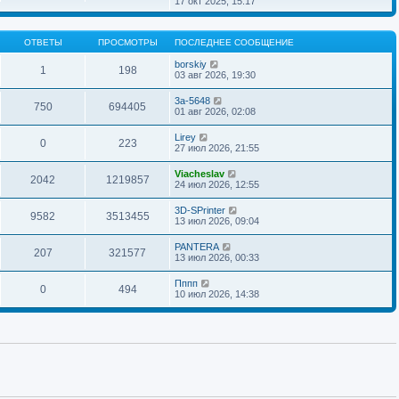
17 окт 2025, 15:17
н
о
д
о
р
и
б
н
с
е
ю
щ
е
л
й
е
м
ОТВЕТЫ
ПРОСМОТРЫ
ПОСЛЕДНЕЕ СООБЩЕНИЕ
е
т
н
у
д
и
и
с
borskiy
н
к
1
198
ю
о
03 авг 2026, 19:30
е
п
о
м
о
б
у
с
3a-5648
щ
750
694405
с
л
01 авг 2026, 02:08
е
о
е
н
о
д
Lirey
и
б
н
0
223
27 июл 2026, 21:55
ю
щ
е
е
м
н
у
Viacheslav
2042
1219857
и
с
24 июл 2026, 12:55
ю
о
о
3D-SPrinter
б
9582
3513455
13 июл 2026, 09:04
щ
е
н
PANTERA
207
321577
и
13 июл 2026, 00:33
ю
Пппп
0
494
10 июл 2026, 14:38