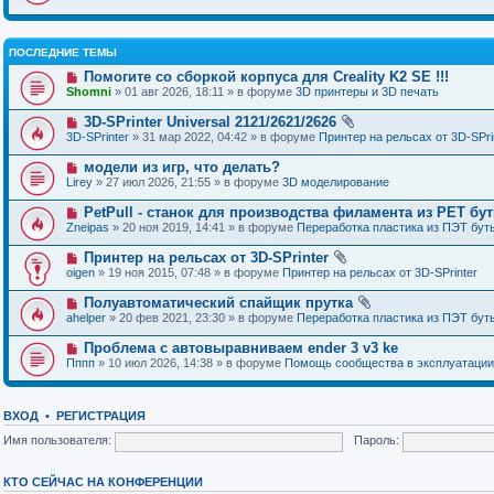
ПОСЛЕДНИЕ ТЕМЫ
Помогите со сборкой корпуса для Creality K2 SE !!!
Shomni
» 01 авг 2026, 18:11 » в форуме
3D принтеры и 3D печать
3D-SPrinter Universal 2121/2621/2626
3D-SPrinter
» 31 мар 2022, 04:42 » в форуме
Принтер на рельсах от 3D-SPri
модели из игр, что делать?
Lirey
» 27 июл 2026, 21:55 » в форуме
3D моделирование
PetPull - cтанок для производства филамента из PET бу
Zneipas
» 20 ноя 2019, 14:41 » в форуме
Переработка пластика из ПЭТ бут
Принтер на рельсах от 3D-SPrinter
oigen
» 19 ноя 2015, 07:48 » в форуме
Принтер на рельсах от 3D-SPrinter
Полуавтоматический спайщик прутка
ahelper
» 20 фев 2021, 23:30 » в форуме
Переработка пластика из ПЭТ бут
Проблема с автовыравниваем ender 3 v3 ke
Пппп
» 10 июл 2026, 14:38 » в форуме
Помощь сообщества в эксплуатации
ВХОД
•
РЕГИСТРАЦИЯ
Имя пользователя:
Пароль:
КТО СЕЙЧАС НА КОНФЕРЕНЦИИ