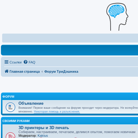
Ссылки
FAQ
Главная страница
Форум ТриДэшника
ФОРУМ
Объявление
Внимание! Первое ваше сообщение на форуме проходит через модератора. Не волнуйтес
мгновенно.
Некоторая помощь и разъяснения.
СВОИМИ РУКАМИ
3D принтеры и 3D печать
Собираем, настраиваем, печатаем, делимся опытом, помогаем новичкам
Модератор:
Kaktus