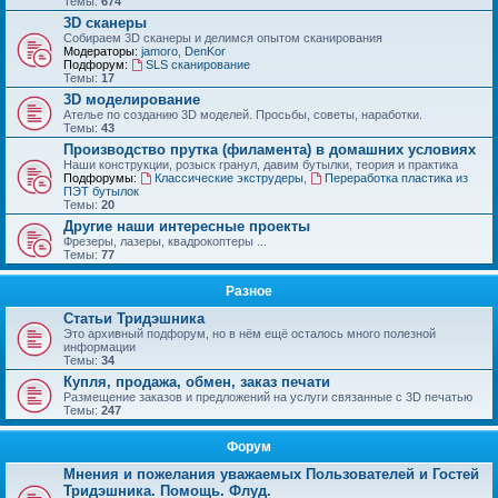
Темы:
674
3D сканеры
Собираем 3D сканеры и делимся опытом сканирования
Модераторы:
jamoro
,
DenKor
Подфорум:
SLS сканирование
Темы:
17
3D моделирование
Ателье по созданию 3D моделей. Просьбы, советы, наработки.
Темы:
43
Производство прутка (филамента) в домашних условиях
Наши конструкции, розыск гранул, давим бутылки, теория и практика
Подфорумы:
Классические экструдеры
,
Переработка пластика из
ПЭТ бутылок
Темы:
20
Другие наши интересные проекты
Фрезеры, лазеры, квадрокоптеры ...
Темы:
77
Разное
Статьи Тридэшника
Это архивный подфорум, но в нём ещё осталось много полезной
информации
Темы:
34
Купля, продажа, обмен, заказ печати
Размещение заказов и предложений на услуги связанные с 3D печатью
Темы:
247
Форум
Мнения и пожелания уважаемых Пользователей и Гостей
Тридэшника. Помощь. Флуд.