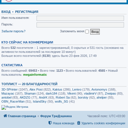
ВХОД
•
РЕГИСТРАЦИЯ
Имя пользователя:
Пароль:
Забыли пароль?
Запомнить меня
КТО СЕЙЧАС НА КОНФЕРЕНЦИИ
Всего
532
посетителя :: 1 зарегистрированный, 0 скрытых и 531 гость (основано на
активности пользователей за последние 10 минут)
Больше всего посетителей (
8130
) здесь было 23 фев 2026, 17:49
СТАТИСТИКА
Всего сообщений:
69453
• Всего тем:
1123
• Всего пользователей:
4565
• Новый
пользователь:
megainformatic
ТОПЛИСТ — 20 БЛАГОДАРНОСТЕЙ
3D-SPrinter
(1047),
Alex Post
(822),
Kaktus
(286),
Lenivo
(179),
Avtonomys
(168),
Mazayac
(167),
Shaman
(124),
dark184
(118),
Vikent
(90),
vladimirV
(87),
Zneipas
(83),
antobel
(83),
AKDZG
(77),
AndrK
(63),
Robert Sa
(62),
borskiy
(62),
ahelper
(55),
OBN_RacerMan
(51),
IslandSky
(50),
wolfs_SG
(41)
Главная страница
Форум ТриДэшника
Часовой пояс:
UTC+03:00
Наша команда
Удалить cookies конференции