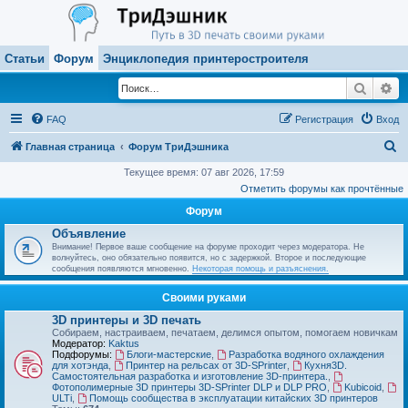
Статьи
Форум
Энциклопедия принтеростроителя
Поиск
Ра
FAQ
Регистрация
Вход
П
Главная страница
Форум ТриДэшника
о
Текущее время: 07 авг 2026, 17:59
Отметить форумы как прочтённые
и
Форум
с
Объявление
к
Внимание! Первое ваше сообщение на форуме проходит через модератора. Не
волнуйтесь, оно обязательно появится, но с задержкой. Второе и последующие
сообщения появляются мгновенно.
Некоторая помощь и разъяснения.
Своими руками
3D принтеры и 3D печать
Собираем, настраиваем, печатаем, делимся опытом, помогаем новичкам
Модератор:
Kaktus
Подфорумы:
Блоги-мастерские
,
Разработка водяного охлаждения
для хотэнда
,
Принтер на рельсах от 3D-SPrinter
,
Кухня3D.
Самостоятельная разработка и изготовление 3D-принтера.
,
Фотополимерные 3D принтеры 3D-SPrinter DLP и DLP PRO
,
Kubicoid
,
ULTi
,
Помощь сообщества в эксплуатации китайских 3D принтеров