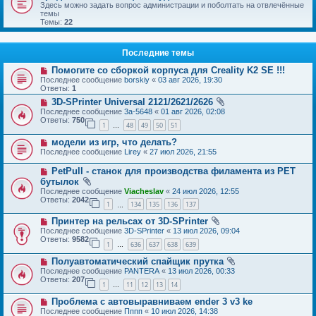
Здесь можно задать вопрос администрации и поболтать на отвлечённые
темы
Темы:
22
Последние темы
Помогите со сборкой корпуса для Creality K2 SE !!!
Последнее сообщение
borskiy
«
03 авг 2026, 19:30
Ответы:
1
3D-SPrinter Universal 2121/2621/2626
Последнее сообщение
3a-5648
«
01 авг 2026, 02:08
Ответы:
750
1
48
49
50
51
…
модели из игр, что делать?
Последнее сообщение
Lirey
«
27 июл 2026, 21:55
PetPull - cтанок для производства филамента из PET
бутылок
Последнее сообщение
Viacheslav
«
24 июл 2026, 12:55
Ответы:
2042
1
134
135
136
137
…
Принтер на рельсах от 3D-SPrinter
Последнее сообщение
3D-SPrinter
«
13 июл 2026, 09:04
Ответы:
9582
1
636
637
638
639
…
Полуавтоматический спайщик прутка
Последнее сообщение
PANTERA
«
13 июл 2026, 00:33
Ответы:
207
1
11
12
13
14
…
Проблема с автовыравниваем ender 3 v3 ke
Последнее сообщение
Пппп
«
10 июл 2026, 14:38