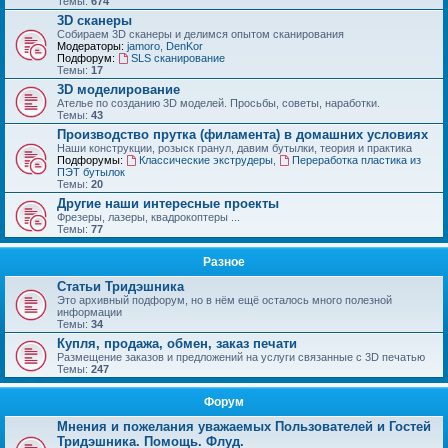
Темы:
674
3D сканеры
Собираем 3D сканеры и делимся опытом сканирования
Модераторы:
jamoro
,
DenKor
Подфорум:
SLS сканирование
Темы:
17
3D моделирование
Ателье по созданию 3D моделей. Просьбы, советы, наработки.
Темы:
43
Производство прутка (филамента) в домашних условиях
Наши конструкции, розыск гранул, давим бутылки, теория и практика
Подфорумы:
Классические экструдеры
,
Переработка пластика из
ПЭТ бутылок
Темы:
20
Другие наши интересные проекты
Фрезеры, лазеры, квадрокоптеры ...
Темы:
77
Разное
Статьи Тридэшника
Это архивный подфорум, но в нём ещё осталось много полезной
информации
Темы:
34
Купля, продажа, обмен, заказ печати
Размещение заказов и предложений на услуги связанные с 3D печатью
Темы:
247
Форум
Мнения и пожелания уважаемых Пользователей и Гостей
Тридэшника. Помощь. Флуд.