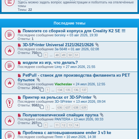
Здесь можно задать вопрос администрации и поболтать на отвлечённые
темы
Темы:
22
Последние темы
Помогите со сборкой корпуса для Creality K2 SE !!!
Последнее сообщение
borskiy
«
03 авг 2026, 19:30
Ответы:
1
3D-SPrinter Universal 2121/2621/2626
Последнее сообщение
3a-5648
«
01 авг 2026, 02:08
Ответы:
750
1
48
49
50
51
…
модели из игр, что делать?
Последнее сообщение
Lirey
«
27 июл 2026, 21:55
PetPull - cтанок для производства филамента из PET
бутылок
Последнее сообщение
Viacheslav
«
24 июл 2026, 12:55
Ответы:
2042
1
134
135
136
137
…
Принтер на рельсах от 3D-SPrinter
Последнее сообщение
3D-SPrinter
«
13 июл 2026, 09:04
Ответы:
9582
1
636
637
638
639
…
Полуавтоматический спайщик прутка
Последнее сообщение
PANTERA
«
13 июл 2026, 00:33
Ответы:
207
1
11
12
13
14
…
Проблема с автовыравниваем ender 3 v3 ke
Последнее сообщение
Пппп
«
10 июл 2026, 14:38