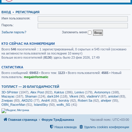
ВХОД
•
РЕГИСТРАЦИЯ
Имя пользователя:
Пароль:
Забыли пароль?
Запомнить меня
КТО СЕЙЧАС НА КОНФЕРЕНЦИИ
Всего
546
посетителей :: 1 зарегистрированный, 0 скрытых и 545 гостей (основано
на активности пользователей за последние 10 минут)
Больше всего посетителей (
8130
) здесь было 23 фев 2026, 17:49
СТАТИСТИКА
Всего сообщений:
69453
• Всего тем:
1123
• Всего пользователей:
4565
• Новый
пользователь:
megainformatic
ТОПЛИСТ — 20 БЛАГОДАРНОСТЕЙ
3D-SPrinter
(1047),
Alex Post
(822),
Kaktus
(286),
Lenivo
(179),
Avtonomys
(168),
Mazayac
(167),
Shaman
(124),
dark184
(118),
Vikent
(90),
vladimirV
(87),
antobel
(83),
Zneipas
(83),
AKDZG
(77),
AndrK
(63),
borskiy
(62),
Robert Sa
(62),
ahelper
(55),
OBN_RacerMan
(51),
IslandSky
(50),
wolfs_SG
(41)
Главная страница
Форум ТриДэшника
Часовой пояс:
UTC+03:00
Наша команда
Удалить cookies конференции