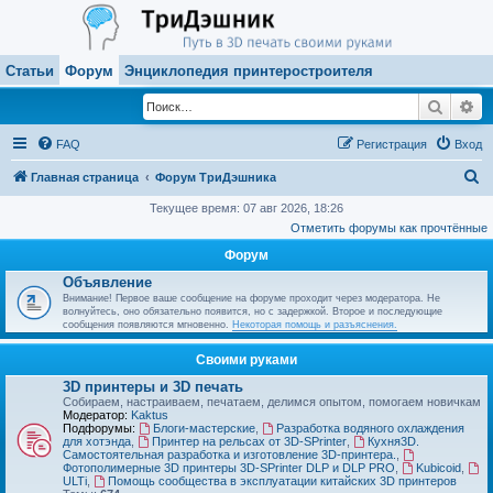
Статьи
Форум
Энциклопедия принтеростроителя
Поиск
Ра
FAQ
Регистрация
Вход
П
Главная страница
Форум ТриДэшника
о
Текущее время: 07 авг 2026, 18:26
Отметить форумы как прочтённые
и
Форум
с
Объявление
к
Внимание! Первое ваше сообщение на форуме проходит через модератора. Не
волнуйтесь, оно обязательно появится, но с задержкой. Второе и последующие
сообщения появляются мгновенно.
Некоторая помощь и разъяснения.
Своими руками
3D принтеры и 3D печать
Собираем, настраиваем, печатаем, делимся опытом, помогаем новичкам
Модератор:
Kaktus
Подфорумы:
Блоги-мастерские
,
Разработка водяного охлаждения
для хотэнда
,
Принтер на рельсах от 3D-SPrinter
,
Кухня3D.
Самостоятельная разработка и изготовление 3D-принтера.
,
Фотополимерные 3D принтеры 3D-SPrinter DLP и DLP PRO
,
Kubicoid
,
ULTi
,
Помощь сообщества в эксплуатации китайских 3D принтеров