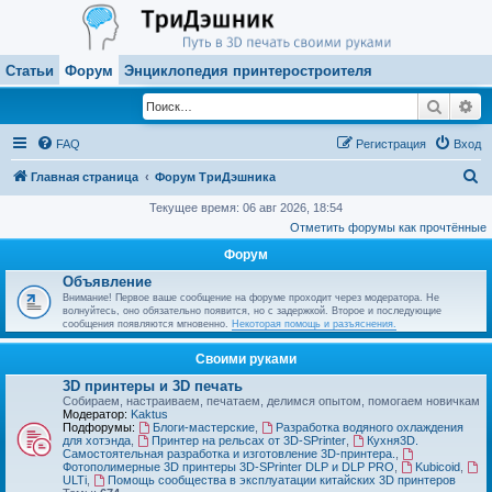
Статьи
Форум
Энциклопедия принтеростроителя
Поиск
Ра
FAQ
Регистрация
Вход
П
Главная страница
Форум ТриДэшника
о
Текущее время: 06 авг 2026, 18:54
Отметить форумы как прочтённые
и
Форум
с
Объявление
к
Внимание! Первое ваше сообщение на форуме проходит через модератора. Не
волнуйтесь, оно обязательно появится, но с задержкой. Второе и последующие
сообщения появляются мгновенно.
Некоторая помощь и разъяснения.
Своими руками
3D принтеры и 3D печать
Собираем, настраиваем, печатаем, делимся опытом, помогаем новичкам
Модератор:
Kaktus
Подфорумы:
Блоги-мастерские
,
Разработка водяного охлаждения
для хотэнда
,
Принтер на рельсах от 3D-SPrinter
,
Кухня3D.
Самостоятельная разработка и изготовление 3D-принтера.
,
Фотополимерные 3D принтеры 3D-SPrinter DLP и DLP PRO
,
Kubicoid
,
ULTi
,
Помощь сообщества в эксплуатации китайских 3D принтеров