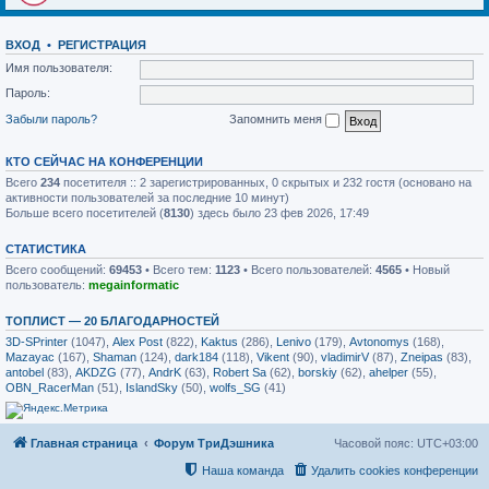
ВХОД
•
РЕГИСТРАЦИЯ
Имя пользователя:
Пароль:
Забыли пароль?
Запомнить меня
КТО СЕЙЧАС НА КОНФЕРЕНЦИИ
Всего
234
посетителя :: 2 зарегистрированных, 0 скрытых и 232 гостя (основано на
активности пользователей за последние 10 минут)
Больше всего посетителей (
8130
) здесь было 23 фев 2026, 17:49
СТАТИСТИКА
Всего сообщений:
69453
• Всего тем:
1123
• Всего пользователей:
4565
• Новый
пользователь:
megainformatic
ТОПЛИСТ — 20 БЛАГОДАРНОСТЕЙ
3D-SPrinter
(1047),
Alex Post
(822),
Kaktus
(286),
Lenivo
(179),
Avtonomys
(168),
Mazayac
(167),
Shaman
(124),
dark184
(118),
Vikent
(90),
vladimirV
(87),
Zneipas
(83),
antobel
(83),
AKDZG
(77),
AndrK
(63),
Robert Sa
(62),
borskiy
(62),
ahelper
(55),
OBN_RacerMan
(51),
IslandSky
(50),
wolfs_SG
(41)
Главная страница
Форум ТриДэшника
Часовой пояс:
UTC+03:00
Наша команда
Удалить cookies конференции