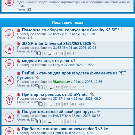
Здесь можно задать вопрос администрации и поболтать на отвлечённые
темы
Темы:
22
Последние темы
Помогите со сборкой корпуса для Creality K2 SE !!!
Последнее сообщение
borskiy
«
03 авг 2026, 19:30
Ответы:
1
3D-SPrinter Universal 2121/2621/2626
Последнее сообщение
3a-5648
«
01 авг 2026, 02:08
Ответы:
750
1
48
49
50
51
…
модели из игр, что делать?
Последнее сообщение
Lirey
«
27 июл 2026, 21:55
PetPull - cтанок для производства филамента из PET
бутылок
Последнее сообщение
Viacheslav
«
24 июл 2026, 12:55
Ответы:
2042
1
134
135
136
137
…
Принтер на рельсах от 3D-SPrinter
Последнее сообщение
3D-SPrinter
«
13 июл 2026, 09:04
Ответы:
9582
1
636
637
638
639
…
Полуавтоматический спайщик прутка
Последнее сообщение
PANTERA
«
13 июл 2026, 00:33
Ответы:
207
1
11
12
13
14
…
Проблема с автовыравниваем ender 3 v3 ke
Последнее сообщение
Пппп
«
10 июл 2026, 14:38