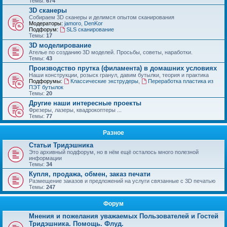
Темы:
674
3D сканеры
Собираем 3D сканеры и делимся опытом сканирования
Модераторы:
jamoro
,
DenKor
Подфорум:
SLS сканирование
Темы:
17
3D моделирование
Ателье по созданию 3D моделей. Просьбы, советы, наработки.
Темы:
43
Производство прутка (филамента) в домашних условиях
Наши конструкции, розыск гранул, давим бутылки, теория и практика
Подфорумы:
Классические экструдеры
,
Переработка пластика из
ПЭТ бутылок
Темы:
20
Другие наши интересные проекты
Фрезеры, лазеры, квадрокоптеры ...
Темы:
77
Разное
Статьи Тридэшника
Это архивный подфорум, но в нём ещё осталось много полезной
информации
Темы:
34
Купля, продажа, обмен, заказ печати
Размещение заказов и предложений на услуги связанные с 3D печатью
Темы:
247
Форум
Мнения и пожелания уважаемых Пользователей и Гостей
Тридэшника. Помощь. Флуд.