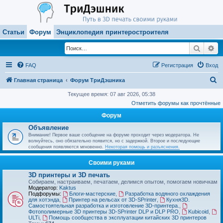
Статьи
Форум
Энциклопедия принтеростроителя
Поиск
Ра
FAQ
Регистрация
Вход
П
Главная страница
Форум ТриДэшника
о
Текущее время: 07 авг 2026, 05:38
Отметить форумы как прочтённые
и
Форум
с
Объявление
к
Внимание! Первое ваше сообщение на форуме проходит через модератора. Не
волнуйтесь, оно обязательно появится, но с задержкой. Второе и последующие
сообщения появляются мгновенно.
Некоторая помощь и разъяснения.
Своими руками
3D принтеры и 3D печать
Собираем, настраиваем, печатаем, делимся опытом, помогаем новичкам
Модератор:
Kaktus
Подфорумы:
Блоги-мастерские
,
Разработка водяного охлаждения
для хотэнда
,
Принтер на рельсах от 3D-SPrinter
,
Кухня3D.
Самостоятельная разработка и изготовление 3D-принтера.
,
Фотополимерные 3D принтеры 3D-SPrinter DLP и DLP PRO
,
Kubicoid
,
ULTi
,
Помощь сообщества в эксплуатации китайских 3D принтеров