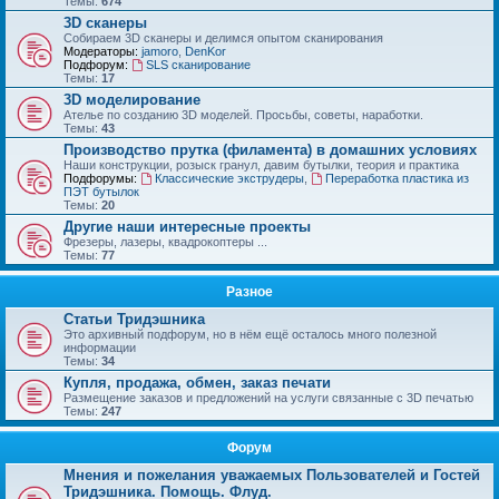
Темы:
674
3D сканеры
Собираем 3D сканеры и делимся опытом сканирования
Модераторы:
jamoro
,
DenKor
Подфорум:
SLS сканирование
Темы:
17
3D моделирование
Ателье по созданию 3D моделей. Просьбы, советы, наработки.
Темы:
43
Производство прутка (филамента) в домашних условиях
Наши конструкции, розыск гранул, давим бутылки, теория и практика
Подфорумы:
Классические экструдеры
,
Переработка пластика из
ПЭТ бутылок
Темы:
20
Другие наши интересные проекты
Фрезеры, лазеры, квадрокоптеры ...
Темы:
77
Разное
Статьи Тридэшника
Это архивный подфорум, но в нём ещё осталось много полезной
информации
Темы:
34
Купля, продажа, обмен, заказ печати
Размещение заказов и предложений на услуги связанные с 3D печатью
Темы:
247
Форум
Мнения и пожелания уважаемых Пользователей и Гостей
Тридэшника. Помощь. Флуд.