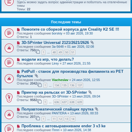
Здесь можно задать вопрос администрации и поболтать на отвлечённые
темы
Темы:
22
Последние темы
Помогите со сборкой корпуса для Creality K2 SE !!!
Последнее сообщение
borskiy
«
03 авг 2026, 19:30
Ответы:
1
3D-SPrinter Universal 2121/2621/2626
Последнее сообщение
3a-5648
«
01 авг 2026, 02:08
Ответы:
750
1
48
49
50
51
…
модели из игр, что делать?
Последнее сообщение
Lirey
«
27 июл 2026, 21:55
PetPull - cтанок для производства филамента из PET
бутылок
Последнее сообщение
Viacheslav
«
24 июл 2026, 12:55
Ответы:
2042
1
134
135
136
137
…
Принтер на рельсах от 3D-SPrinter
Последнее сообщение
3D-SPrinter
«
13 июл 2026, 09:04
Ответы:
9582
1
636
637
638
639
…
Полуавтоматический спайщик прутка
Последнее сообщение
PANTERA
«
13 июл 2026, 00:33
Ответы:
207
1
11
12
13
14
…
Проблема с автовыравниваем ender 3 v3 ke
Последнее сообщение
Пппп
«
10 июл 2026, 14:38