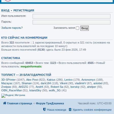
ВХОД
•
РЕГИСТРАЦИЯ
Имя пользователя:
Пароль:
Забыли пароль?
Запомнить меня
КТО СЕЙЧАС НА КОНФЕРЕНЦИИ
Всего
322
посетителя :: 1 зарегистрированный, 0 скрытых и 321 гость (основано на
активности пользователей за последние 10 минут)
Больше всего посетителей (
8130
) здесь было 23 фев 2026, 17:49
СТАТИСТИКА
Всего сообщений:
69453
• Всего тем:
1123
• Всего пользователей:
4565
• Новый
пользователь:
megainformatic
ТОПЛИСТ — 20 БЛАГОДАРНОСТЕЙ
3D-SPrinter
(1047),
Alex Post
(822),
Kaktus
(286),
Lenivo
(179),
Avtonomys
(168),
Mazayac
(167),
Shaman
(124),
dark184
(118),
Vikent
(90),
vladimirV
(87),
antobel
(83),
Zneipas
(83),
AKDZG
(77),
AndrK
(63),
Robert Sa
(62),
borskiy
(62),
ahelper
(55),
OBN_RacerMan
(51),
IslandSky
(50),
wolfs_SG
(41)
Главная страница
Форум ТриДэшника
Часовой пояс:
UTC+03:00
Наша команда
Удалить cookies конференции