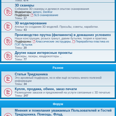
Темы:
674
3D сканеры
Собираем 3D сканеры и делимся опытом сканирования
Модераторы:
jamoro
,
DenKor
Подфорум:
SLS сканирование
Темы:
17
3D моделирование
Ателье по созданию 3D моделей. Просьбы, советы, наработки.
Темы:
43
Производство прутка (филамента) в домашних условиях
Наши конструкции, розыск гранул, давим бутылки, теория и практика
Подфорумы:
Классические экструдеры
,
Переработка пластика из
ПЭТ бутылок
Темы:
20
Другие наши интересные проекты
Фрезеры, лазеры, квадрокоптеры ...
Темы:
77
Разное
Статьи Тридэшника
Это архивный подфорум, но в нём ещё осталось много полезной
информации
Темы:
34
Купля, продажа, обмен, заказ печати
Размещение заказов и предложений на услуги связанные с 3D печатью
Темы:
247
Форум
Мнения и пожелания уважаемых Пользователей и Гостей
Тридэшника. Помощь. Флуд.