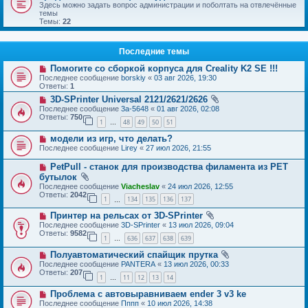
Здесь можно задать вопрос администрации и поболтать на отвлечённые
темы
Темы:
22
Последние темы
Помогите со сборкой корпуса для Creality K2 SE !!!
Последнее сообщение
borskiy
«
03 авг 2026, 19:30
Ответы:
1
3D-SPrinter Universal 2121/2621/2626
Последнее сообщение
3a-5648
«
01 авг 2026, 02:08
Ответы:
750
1
48
49
50
51
…
модели из игр, что делать?
Последнее сообщение
Lirey
«
27 июл 2026, 21:55
PetPull - cтанок для производства филамента из PET
бутылок
Последнее сообщение
Viacheslav
«
24 июл 2026, 12:55
Ответы:
2042
1
134
135
136
137
…
Принтер на рельсах от 3D-SPrinter
Последнее сообщение
3D-SPrinter
«
13 июл 2026, 09:04
Ответы:
9582
1
636
637
638
639
…
Полуавтоматический спайщик прутка
Последнее сообщение
PANTERA
«
13 июл 2026, 00:33
Ответы:
207
1
11
12
13
14
…
Проблема с автовыравниваем ender 3 v3 ke
Последнее сообщение
Пппп
«
10 июл 2026, 14:38