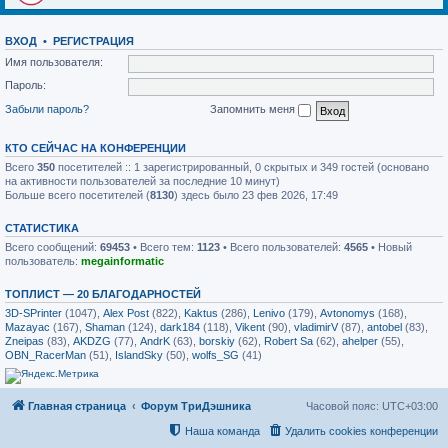
ВХОД
•
РЕГИСТРАЦИЯ
Имя пользователя:
Пароль:
Забыли пароль?
Запомнить меня
КТО СЕЙЧАС НА КОНФЕРЕНЦИИ
Всего
350
посетителей :: 1 зарегистрированный, 0 скрытых и 349 гостей (основано
на активности пользователей за последние 10 минут)
Больше всего посетителей (
8130
) здесь было 23 фев 2026, 17:49
СТАТИСТИКА
Всего сообщений:
69453
• Всего тем:
1123
• Всего пользователей:
4565
• Новый
пользователь:
megainformatic
ТОПЛИСТ — 20 БЛАГОДАРНОСТЕЙ
3D-SPrinter
(1047),
Alex Post
(822),
Kaktus
(286),
Lenivo
(179),
Avtonomys
(168),
Mazayac
(167),
Shaman
(124),
dark184
(118),
Vikent
(90),
vladimirV
(87),
antobel
(83),
Zneipas
(83),
AKDZG
(77),
AndrK
(63),
borskiy
(62),
Robert Sa
(62),
ahelper
(55),
OBN_RacerMan
(51),
IslandSky
(50),
wolfs_SG
(41)
Главная страница
Форум ТриДэшника
Часовой пояс:
UTC+03:00
Наша команда
Удалить cookies конференции