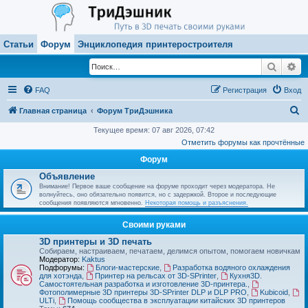
Статьи
Форум
Энциклопедия принтеростроителя
Поиск
Ра
FAQ
Регистрация
Вход
П
Главная страница
Форум ТриДэшника
о
Текущее время: 07 авг 2026, 07:42
Отметить форумы как прочтённые
и
Форум
с
Объявление
к
Внимание! Первое ваше сообщение на форуме проходит через модератора. Не
волнуйтесь, оно обязательно появится, но с задержкой. Второе и последующие
сообщения появляются мгновенно.
Некоторая помощь и разъяснения.
Своими руками
3D принтеры и 3D печать
Собираем, настраиваем, печатаем, делимся опытом, помогаем новичкам
Модератор:
Kaktus
Подфорумы:
Блоги-мастерские
,
Разработка водяного охлаждения
для хотэнда
,
Принтер на рельсах от 3D-SPrinter
,
Кухня3D.
Самостоятельная разработка и изготовление 3D-принтера.
,
Фотополимерные 3D принтеры 3D-SPrinter DLP и DLP PRO
,
Kubicoid
,
ULTi
,
Помощь сообщества в эксплуатации китайских 3D принтеров