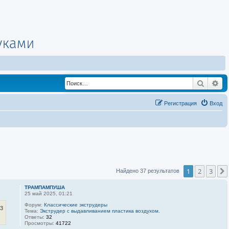
Поиск
Ра
Регистрация
Вход
1
2
3
Найдено 37 результатов
ТРАМПАМПУША
25 май 2025, 01:21
Форум:
Классические экструдеры
43
Тема:
Экструдер с выдавливанием пластика воздухом.
Ответы:
32
Просмотры:
41722