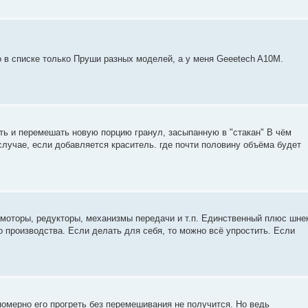
о в списке только Пруши разных моделей, а у меня Geeetech A10M.
еть и перемешать новую порцию гранул, засыпанную в "стакан" В чём
лучае, если добавляется краситель. где почти половину объёма будет
 моторы, редукторы, механизмы передачи и т.п. Единственный плюс шне
о производства. Если делать для себя, то можно всё упростить. Если
вномерно его прогреть без перемешивания не получится. Но ведь