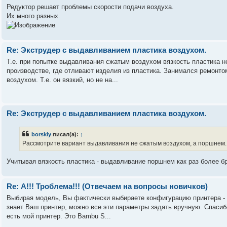
Редуктор решает проблемы скорости подачи воздуха.
Их много разных.
Re: Экструдер с выдавливанием пластика воздухом.
Т.е. при попытке выдавливания сжатым воздухом вязкость пластика не
производстве, где отливают изделия из пластика. Занимался ремонто
воздухом. Т.е. он вязкий, но не на...
Re: Экструдер с выдавливанием пластика воздухом.
borskiy
писал(а):
↑
Рассмотрите вариант выдавливания не сжатым воздухом, а поршнем
Учитывая вязкость пластика - выдавливание поршнем как раз более б
Re: А!!! Троблема!!! (Отвечаем на вопросы новичков)
Выбирая модель, Вы фактически выбираете конфигурацию принтера - р
знает Ваш принтер, можно все эти параметры задать вручную. Спасибо
есть мой принтер. Это Bambu S...