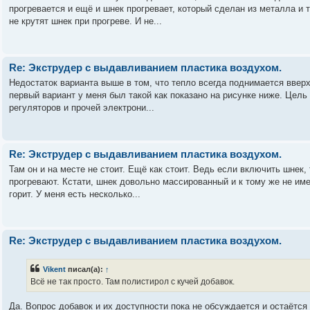
прогревается и ещё и шнек прогревает, который сделан из металла и т
не крутят шнек при прогреве. И не...
Re: Экструдер с выдавливанием пластика воздухом.
Недостаток варианта выше в том, что тепло всегда поднимается вверх
первый вариант у меня был такой как показано на рисунке ниже. Цель
регуляторов и прочей электрони...
Re: Экструдер с выдавливанием пластика воздухом.
Там он и на месте не стоит. Ещё как стоит. Ведь если включить шнек
прогревают. Кстати, шнек довольно массированный и к тому же не имее
горит. У меня есть несколько...
Re: Экструдер с выдавливанием пластика воздухом.
Vikent
писал(а):
↑
Всё не так просто. Там полистирол с кучей добавок.
Да. Вопрос добавок и их доступности пока не обсуждается и остаётся