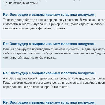
Т.е. не отходим от темы.
Re: Экструдер с выдавливанием пластика воздухом.
То пока дело дойдёт до конца порции, он уже сгорит. В машинах не го
килограмм выйдет минут за 10. Примерно. Не нужно строить аналогии
скоростью производили филамент, то цена...
Re: Экструдер с выдавливанием пластика воздухом.
Или Вы планируете производить филамент кусочками в единицы метро
себя килограмм пластика, то будет не несколько метров, но не буду
что нагретый пластик течёт. А раз т...
Re: Экструдер с выдавливанием пластика воздухом.
А у Вас задумка какая? Термопластавтомат, или экструдер для про
Пластавтомат будет в разы сложнее, да и годится для серийного про
определённо не для пенсионера. У меня есть...
Re: Экструдер с выдавливанием пластика воздухом.