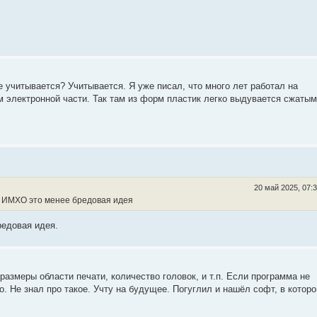
 учитывается? Учитывается. Я уже писал, что много лет работал на
м электронной части. Так там из форм пластик легко выдувается сжатым
20 май 2025, 07:
. ИМХО это менее бредовая идея
редовая идея.
азмеры области печати, количество головок, и т.п. Если программа не
. Не знал про такое. Учту на будущее. Погуглил и нашёл софт, в котор