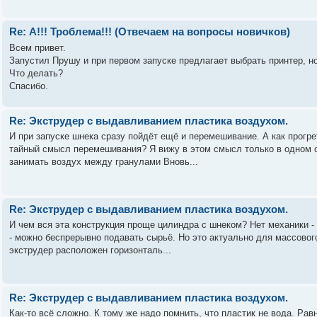
Re: А!!! Троблема!!! (Отвечаем на вопросы новичков)
Всем привет.
Запустил Прушу и при первом запуске предлагает выбрать принтер, н
Что делать?
Спасибо.
Re: Экструдер с выдавливанием пластика воздухом.
И при запуске шнека сразу пойдёт ещё и перемешивание. А как прогр
тайный смысл перемешивания? Я вижу в этом смысл только в одном с
занимать воздух между гранулами Вновь...
Re: Экструдер с выдавливанием пластика воздухом.
И чем вся эта конструкция проще цилиндра с шнеком? Нет механики -
- можно беспрерывно подавать сырьё. Но это актуально для массовог
экструдер расположен горизонталь...
Re: Экструдер с выдавливанием пластика воздухом.
Как-то всё сложно. К тому же надо помнить, что пластик не вода. Ра