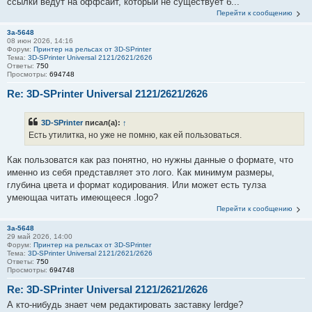
ссылки ведут на оффсайт, который не существует б...
Перейти к сообщению
3a-5648
08 июн 2026, 14:16
Форум:
Принтер на рельсах от 3D-SPrinter
Тема:
3D-SPrinter Universal 2121/2621/2626
Ответы:
750
Просмотры:
694748
Re: 3D-SPrinter Universal 2121/2621/2626
3D-SPrinter
писал(а):
↑
Есть утилитка, но уже не помню, как ей пользоваться.
Как пользоватся как раз понятно, но нужны данные о формате, что
именно из cебя представляет это лого. Как минимум размеры,
глубина цвета и формат кодирования. Или может есть тулза
умеющаа читать имеющееся .logo?
Перейти к сообщению
3a-5648
29 май 2026, 14:00
Форум:
Принтер на рельсах от 3D-SPrinter
Тема:
3D-SPrinter Universal 2121/2621/2626
Ответы:
750
Просмотры:
694748
Re: 3D-SPrinter Universal 2121/2621/2626
А кто-нибудь знает чем редактировать заставку lerdge?