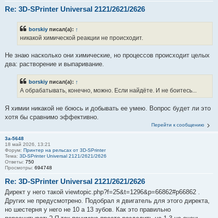
Re: 3D-SPrinter Universal 2121/2621/2626
borskiy
писал(а):
↑
никакой химической реакции не происходит.
Не знаю насколько они химические, но процессов происходит целых
два: растворение и выпаривание.
borskiy
писал(а):
↑
А обрабатывать, конечно, можно. Если найдёте. И не боитесь...
Я химии никакой не боюсь и добывать ее умею. Вопрос будет ли это
хотя бы сравнимо эффективно.
Перейти к сообщению
3a-5648
18 май 2026, 13:21
Форум:
Принтер на рельсах от 3D-SPrinter
Тема:
3D-SPrinter Universal 2121/2621/2626
Ответы:
750
Просмотры:
694748
Re: 3D-SPrinter Universal 2121/2621/2626
Директ у него такой viewtopic.php?f=25&t=1296&p=66862#p66862 .
Других не предусмотрено. Подобрал я двигатель для этого директа,
но шестерня у него не 10 а 13 зубов. Как это правильно