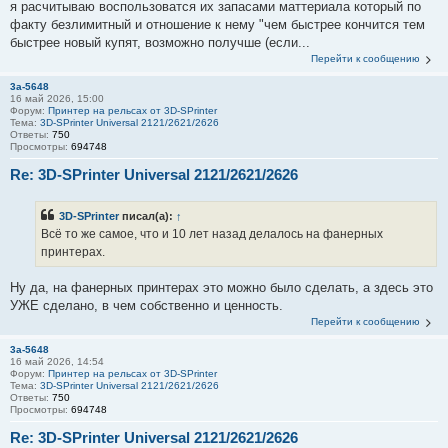
я расчитываю воспользоватся их запасами маттериала который по
факту безлимитный и отношение к нему "чем быстрее кончится тем
быстрее новый купят, возможно получше (если...
Перейти к сообщению
3a-5648
16 май 2026, 15:00
Форум:
Принтер на рельсах от 3D-SPrinter
Тема:
3D-SPrinter Universal 2121/2621/2626
Ответы:
750
Просмотры:
694748
Re: 3D-SPrinter Universal 2121/2621/2626
3D-SPrinter
писал(а):
↑
Всё то же самое, что и 10 лет назад делалось на фанерных
принтерах.
Ну да, на фанерных принтерах это можно было сделать, а здесь это
УЖЕ сделано, в чем собственно и ценность.
Перейти к сообщению
3a-5648
16 май 2026, 14:54
Форум:
Принтер на рельсах от 3D-SPrinter
Тема:
3D-SPrinter Universal 2121/2621/2626
Ответы:
750
Просмотры:
694748
Re: 3D-SPrinter Universal 2121/2621/2626