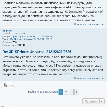
Полимер молочной кислоты (производимый из кукурузы) для
медицины более нейтрален, чем нефтяной АБС. Зато дихлорметан
охренительно нейтральная и медицинская субстанция (и заработу ей
в медучереждении поимеют если не телеграфным столбом то
штативом от ренгена :), в отличие от ацетона который в челове...
Перейти к сообщению
3a-5648
14 май 2026, 20:59
Форум:
Принтер на рельсах от 3D-SPrinter
Тема:
3D-SPrinter Universal 2121/2621/2626
Ответы:
750
Просмотры:
694748
Re: 3D-SPrinter Universal 2121/2621/2626
Нет, ничего уже нельзя заказать, я больше этой темой (принтерами)
не занимаюсь. Пичалька, ладно, буду что-нибудь придумывать.
Может тогда чертежом поделитесь? Попробую на лазере из плекса
вырезать. Кстати, жалею, что не закрыл эту тему раньше Ну это зря,
по крайней мере тот что у меня очень неплохо...
Перейти к сообщению
1
2
3
След.
Найдено 37 результатов
Перейти