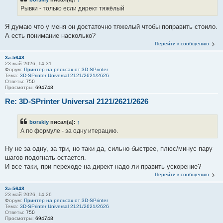
Рывки - только если директ тяжёлый
Я думаю что у меня он достаточно тяжелый чтобы поправить стоило.
А есть понимание насколько?
Перейти к сообщению
3a-5648
23 май 2026, 14:31
Форум:
Принтер на рельсах от 3D-SPrinter
Тема:
3D-SPrinter Universal 2121/2621/2626
Ответы:
750
Просмотры:
694748
Re: 3D-SPrinter Universal 2121/2621/2626
borskiy
писал(а):
↑
А по формуле - за одну итерацию.
Ну не за одну, за три, но таки да, сильно быстрее, плюс/минус пару
шагов подогнать остается.
И все-таки, при переходе на директ надо ли править ускорение?
Перейти к сообщению
3a-5648
23 май 2026, 14:26
Форум:
Принтер на рельсах от 3D-SPrinter
Тема:
3D-SPrinter Universal 2121/2621/2626
Ответы:
750
Просмотры:
694748