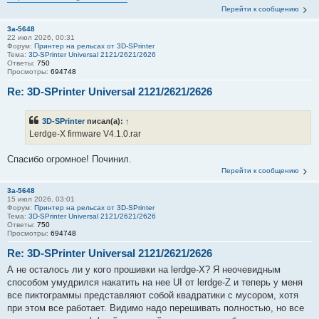
Перейти к сообщению
3a-5648
22 июл 2026, 00:31
Форум:
Принтер на рельсах от 3D-SPrinter
Тема:
3D-SPrinter Universal 2121/2621/2626
Ответы:
750
Просмотры:
694748
Re: 3D-SPrinter Universal 2121/2621/2626
3D-SPrinter
писал(а):
↑
Lerdge-X firmware V4.1.0.rar
Спасибо огромное! Починил.
Перейти к сообщению
3a-5648
15 июл 2026, 03:01
Форум:
Принтер на рельсах от 3D-SPrinter
Тема:
3D-SPrinter Universal 2121/2621/2626
Ответы:
750
Просмотры:
694748
Re: 3D-SPrinter Universal 2121/2621/2626
А не осталось ли у кого прошивки на lerdge-X? Я неочевидным
способом умудрился накатить на нее UI от lerdge-Z и теперь у меня
все пиктограммы представляют собой квадратики с мусором, хотя
при этом все работает. Видимо надо перешивать полностью, но все