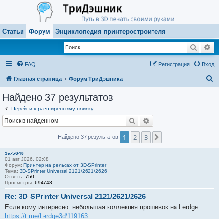
Статьи
Форум
Энциклопедия принтеростроителя
Поиск
Ра
FAQ
Регистрация
Вход
П
Главная страница
Форум ТриДэшника
о
Найдено 37 результатов
и
Перейти к расширенному поиску
с
Поиск
Расширенный поиск
к
1
2
3
След.
Найдено 37 результатов
3a-5648
01 авг 2026, 02:08
Форум:
Принтер на рельсах от 3D-SPrinter
Тема:
3D-SPrinter Universal 2121/2621/2626
Ответы:
750
Просмотры:
694748
Re: 3D-SPrinter Universal 2121/2621/2626
Если кому интересно: небольшая коллекция прошивок на Lerdge.
https://t.me/Lerdge3d/119163