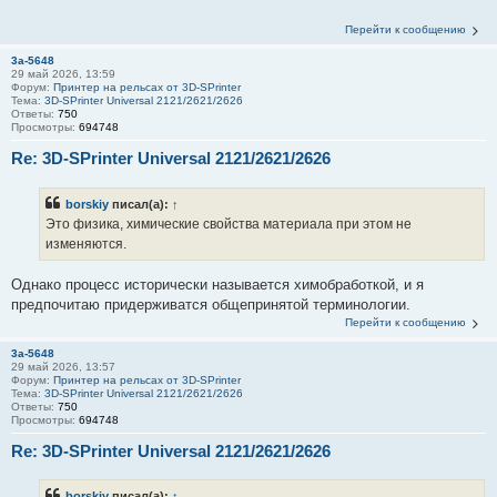
Перейти к сообщению
3a-5648
29 май 2026, 13:59
Форум:
Принтер на рельсах от 3D-SPrinter
Тема:
3D-SPrinter Universal 2121/2621/2626
Ответы:
750
Просмотры:
694748
Re: 3D-SPrinter Universal 2121/2621/2626
borskiy
писал(а):
↑
Это физика, химические свойства материала при этом не
изменяются.
Однако процесс исторически называется химобработкой, и я
предпочитаю придерживатся общепринятой терминологии.
Перейти к сообщению
3a-5648
29 май 2026, 13:57
Форум:
Принтер на рельсах от 3D-SPrinter
Тема:
3D-SPrinter Universal 2121/2621/2626
Ответы:
750
Просмотры:
694748
Re: 3D-SPrinter Universal 2121/2621/2626
borskiy
писал(а):
↑