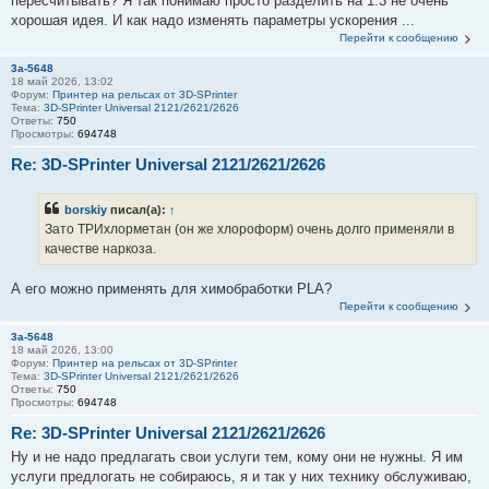
пересчитывать? Я так понимаю просто разделить на 1.3 не очень
хорошая идея. И как надо изменять параметры ускорения ...
Перейти к сообщению
3a-5648
18 май 2026, 13:02
Форум:
Принтер на рельсах от 3D-SPrinter
Тема:
3D-SPrinter Universal 2121/2621/2626
Ответы:
750
Просмотры:
694748
Re: 3D-SPrinter Universal 2121/2621/2626
borskiy
писал(а):
↑
Зато ТРИхлорметан (он же хлороформ) очень долго применяли в
качестве наркоза.
А его можно применять для химобработки PLA?
Перейти к сообщению
3a-5648
18 май 2026, 13:00
Форум:
Принтер на рельсах от 3D-SPrinter
Тема:
3D-SPrinter Universal 2121/2621/2626
Ответы:
750
Просмотры:
694748
Re: 3D-SPrinter Universal 2121/2621/2626
Ну и не надо предлагать свои услуги тем, кому они не нужны. Я им
услуги предлогать не собираюсь, я и так у них технику обслуживаю,