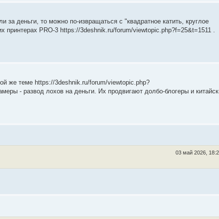
ли за деньги, то можно по-извращаться с "квадратное катить, круглое
 принтерах PRO-3 https://3deshnik.ru/forum/viewtopic.php?f=25&t=1511 .
же теме https://3deshnik.ru/forum/viewtopic.php?
амеры - развод лохов на деньги. Их продвигают долбо-блогеры и китайск
03 май 2026, 18: