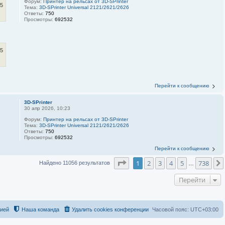
Форум:
Принтер на рельсах от 3D-SPrinter
15
Тема:
3D-SPrinter Universal 2121/2621/2626
Ответы:
750
Просмотры:
692532
15
Перейти к сообщению
3D-SPrinter
30 апр 2026, 10:23
Форум:
Принтер на рельсах от 3D-SPrinter
Тема:
3D-SPrinter Universal 2121/2621/2626
Ответы:
750
Просмотры:
692532
Перейти к сообщению
Страница
1
из
738
1
2
3
4
5
738
Найдено 11056 результатов
…
Перейти
цией
Наша команда
Удалить cookies конференции
Часовой пояс:
UTC+03:00