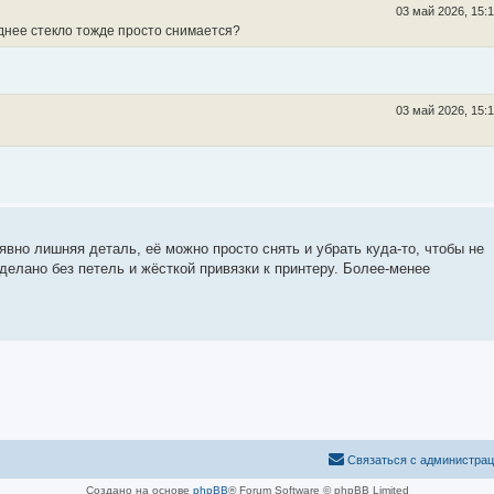
03 май 2026, 15:
еднее стекло тожде просто снимается?
03 май 2026, 15:
явно лишняя деталь, её можно просто снять и убрать куда-то, чтобы не
делано без петель и жёсткой привязки к принтеру. Более-менее
Связаться с администра
Создано на основе
phpBB
® Forum Software © phpBB Limited