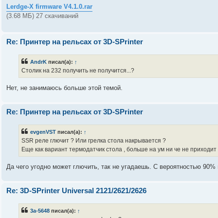
Lerdge-X firmware V4.1.0.rar
(3.68 МБ) 27 скачиваний
Re: Принтер на рельсах от 3D-SPrinter
AndrK
писал(а):
↑
Столик на 232 получить не получится...?
Нет, не занимаюсь больше этой темой.
Re: Принтер на рельсах от 3D-SPrinter
evgenVST
писал(а):
↑
SSR реле глючит ? Или грелка стола накрывается ?
Еще как вариант термодатчик стола , больше на ум ни че не приходит
Да чего угодно может глючить, так не угадаешь. С вероятностью 90%
Re: 3D-SPrinter Universal 2121/2621/2626
3a-5648
писал(а):
↑