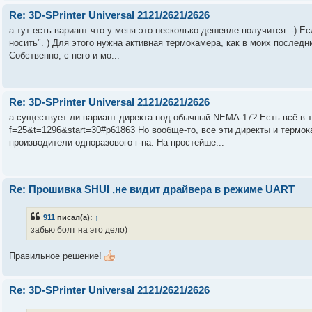
Re: 3D-SPrinter Universal 2121/2621/2626
а тут есть вариант что у меня это несколько дешевле получится :-) Ес
носить". ) Для этого нужна активная термокамера, как в моих последних
Собственно, с него и мо...
Re: 3D-SPrinter Universal 2121/2621/2626
а существует ли вариант директа под обычный NEMA-17? Есть всё в той 
f=25&t=1296&start=30#p61863 Но вообще-то, все эти директы и термок
производители одноразового г-на. На простейше...
Re: Прошивка SHUI ,не видит драйвера в режиме UART
911
писал(а):
↑
забью болт на это дело)
Правильное решение!
Re: 3D-SPrinter Universal 2121/2621/2626