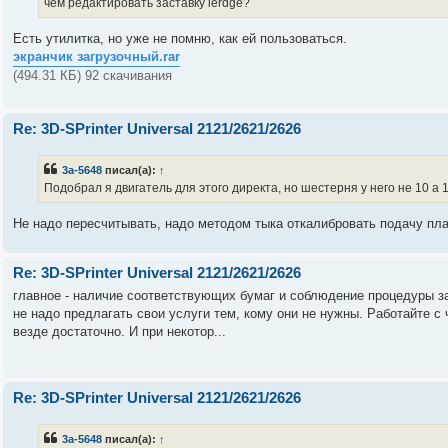
чем редактировать заставку lerdge?
Есть утилитка, но уже не помню, как ей пользоваться.
экранчик загрузочный.rar
(494.31 КБ) 92 скачивания
Re: 3D-SPrinter Universal 2121/2621/2626
3a-5648
писал(а):
↑
Подобрал я двигатель для этого директа, но шестерня у него не 10 а 
Не надо пересчитывать, надо методом тыка откалибровать подачу плас
Re: 3D-SPrinter Universal 2121/2621/2626
главное - наличие соответствующих бумаг и соблюдение процедуры за
не надо предлагать свои услуги тем, кому они не нужны. Работайте с 
везде достаточно. И при некотор...
Re: 3D-SPrinter Universal 2121/2621/2626
3a-5648
писал(а):
↑