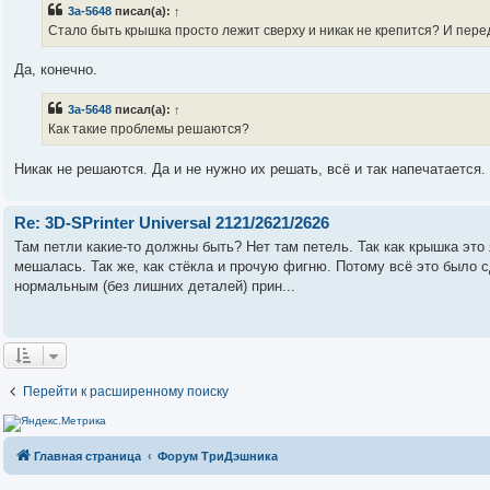
3a-5648
писал(а):
↑
Стало быть крышка просто лежит сверху и никак не крепится? И пер
Да, конечно.
3a-5648
писал(а):
↑
Как такие проблемы решаются?
Никак не решаются. Да и не нужно их решать, всё и так напечатается.
Re: 3D-SPrinter Universal 2121/2621/2626
Там петли какие-то должны быть? Нет там петель. Так как крышка это 
мешалась. Так же, как стёкла и прочую фигню. Потому всё это было с
нормальным (без лишних деталей) прин...
Перейти к расширенному поиску
Главная страница
Форум ТриДэшника