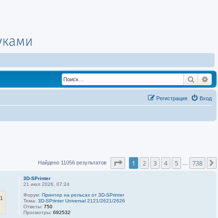
Поиск
Ра
Регистрация
Вход
Страница
1
из
738
1
2
3
4
5
738
Найдено 11056 результатов
…
3D-SPrinter
21 июл 2026, 07:24
Форум:
Принтер на рельсах от 3D-SPrinter
01
Тема:
3D-SPrinter Universal 2121/2621/2626
Ответы:
750
Просмотры:
692532