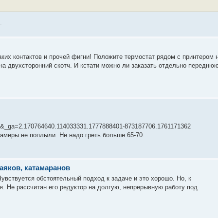
.
каких контактов и прочей фигни! Положите термостат рядом с принтером 
 на двухсторонний скотч. И кстати можно ли заказать отдельно передню
3&_ga=2.170764640.114033331.1777888401-873187706.1761171362
амеры не поплыли. Не надо греть больше 65-70...
аяков, катамаранов
увствуется обстоятельный подход к задаче и это хорошо. Но, к
я. Не рассчитан его редуктор на долгую, непрерывную работу под