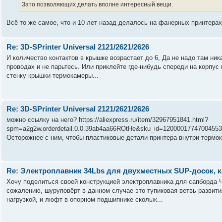
Зато позволяющих делать вполне интересный вещи.
Всё то же самое, что и 10 лет назад делалось на фанерных принтерах
Re: 3D-SPrinter Universal 2121/2621/2626
И количество контактов в крышке возрастает до 6, Да не надо там ни
проводах и не парьтесь. Или приклейте где-нибудь спереди на корпус
стенку крышки термокамеры...
Re: 3D-SPrinter Universal 2121/2621/2626
можно ссылку на него? https://aliexpress.ru/item/32967951841.html?
spm=a2g2w.orderdetail.0.0.39ab4aa66ROtHe&sku_id=1200001774700455
Осторожнее с ним, чтобы пластиковые детали принтера внутри термок
Re: Электроплавник 34Lbs для двухместных SUP-досок, к
Хочу поделиться своей конструкцией электроплавника для сапборда Ч
сожалению, шуруповёрт в данном случае это тупиковая ветвь развити
нагрузкой, и люфт в опорном подшипнике скольж...