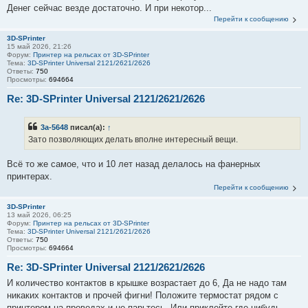
Денег сейчас везде достаточно. И при некотор...
Перейти к сообщению
3D-SPrinter
15 май 2026, 21:26
Форум:
Принтер на рельсах от 3D-SPrinter
Тема:
3D-SPrinter Universal 2121/2621/2626
Ответы:
750
Просмотры:
694664
Re: 3D-SPrinter Universal 2121/2621/2626
3a-5648
писал(а):
↑
Зато позволяющих делать вполне интересный вещи.
Всё то же самое, что и 10 лет назад делалось на фанерных
принтерах.
Перейти к сообщению
3D-SPrinter
13 май 2026, 06:25
Форум:
Принтер на рельсах от 3D-SPrinter
Тема:
3D-SPrinter Universal 2121/2621/2626
Ответы:
750
Просмотры:
694664
Re: 3D-SPrinter Universal 2121/2621/2626
И количество контактов в крышке возрастает до 6, Да не надо там
никаких контактов и прочей фигни! Положите термостат рядом с
принтером на проводах и не парьтесь. Или приклейте где-нибудь