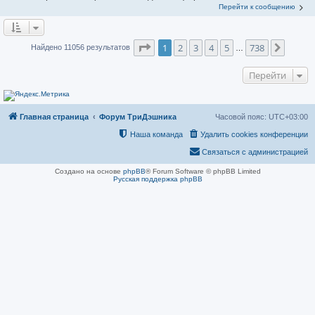
Перейти к сообщению
Страница
1
из
738
1
2
3
4
5
738
След.
Найдено 11056 результатов
…
Перейти
Главная страница
Форум ТриДэшника
Часовой пояс:
UTC+03:00
Наша команда
Удалить cookies конференции
Связаться с администрацией
Создано на основе
phpBB
® Forum Software © phpBB Limited
Русская поддержка phpBB