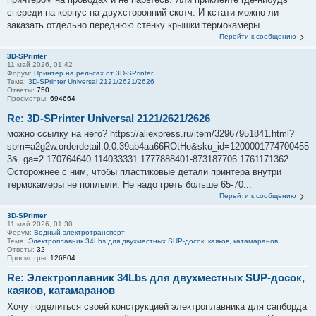
спереди на корпус на двухсторонний скотч. И кстати можно ли
заказать отдельно переднюю стенку крышки термокамеры...
Перейти к сообщению
3D-SPrinter
11 май 2026, 01:42
Форум:
Принтер на рельсах от 3D-SPrinter
Тема:
3D-SPrinter Universal 2121/2621/2626
Ответы:
750
Просмотры:
694664
Re: 3D-SPrinter Universal 2121/2621/2626
можно ссылку на него? https://aliexpress.ru/item/32967951841.html?
spm=a2g2w.orderdetail.0.0.39ab4aa66ROtHe&sku_id=1200001774700455
3&_ga=2.170764640.114033331.1777888401-873187706.1761171362
Осторожнее с ним, чтобы пластиковые детали принтера внутри
термокамеры не поплыли. Не надо греть больше 65-70...
Перейти к сообщению
3D-SPrinter
11 май 2026, 01:30
Форум:
Водный электротранспорт
Тема:
Электроплавник 34Lbs для двухместных SUP-досок, каяков, катамаранов
Ответы:
32
Просмотры:
126804
Re: Электроплавник 34Lbs для двухместных SUP-досок,
каяков, катамаранов
Хочу поделиться своей конструкцией электроплавника для сапборда