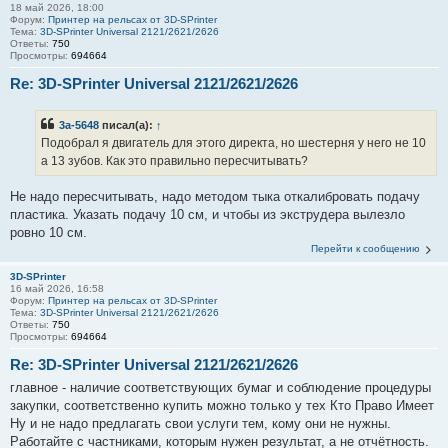
18 май 2026, 18:00
Форум:
Принтер на рельсах от 3D-SPrinter
Тема:
3D-SPrinter Universal 2121/2621/2626
Ответы:
750
Просмотры:
694664
Re: 3D-SPrinter Universal 2121/2621/2626
3a-5648
писал(а):
↑
Подобрал я двигатель для этого директа, но шестерня у него не 10
а 13 зубов. Как это правильно пересчитывать?
Не надо пересчитывать, надо методом тыка откалибровать подачу
пластика. Указать подачу 10 см, и чтобы из экструдера вылезло
ровно 10 см.
Перейти к сообщению
3D-SPrinter
16 май 2026, 16:58
Форум:
Принтер на рельсах от 3D-SPrinter
Тема:
3D-SPrinter Universal 2121/2621/2626
Ответы:
750
Просмотры:
694664
Re: 3D-SPrinter Universal 2121/2621/2626
главное - наличие соответствующих бумаг и соблюдение процедуры
закупки, соответственно купить можно только у тех Кто Право Имеет
Ну и не надо предлагать свои услуги тем, кому они не нужны.
Работайте с частниками, которым нужен результат, а не отчётность.