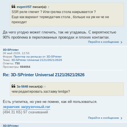
evgenVST
писал(а):
↑
SSR реле глючит ? Или грелка стола накрывается ?
Еще как вариант термодатчик стола , больше на ум ни че не
приходит
Да чего угодно может глючить, так не угадаешь. С вероятностью
90% проблема в переломанных проводах и плохих контактах.
Перейти к сообщению
3D-SPrinter
30 май 2026, 12:53
Форум:
Принтер на рельсах от 3D-SPrinter
Тема:
3D-SPrinter Universal 2121/2621/2626
Ответы:
750
Просмотры:
694664
Re: 3D-SPrinter Universal 2121/2621/2626
3a-5648
писал(а):
↑
чем редактировать заставку lerdge?
Есть утилитка, но уже не помню, как ей пользоваться.
экранчик загрузочный.rar
(494.31 КБ) 97 скачиваний
Перейти к сообщению
3D-SPrinter