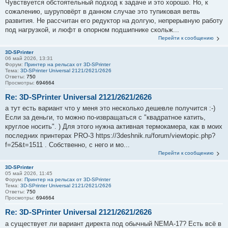
Чувствуется обстоятельный подход к задаче и это хорошо. Но, к
сожалению, шуруповёрт в данном случае это тупиковая ветвь
развития. Не рассчитан его редуктор на долгую, непрерывную работу
под нагрузкой, и люфт в опорном подшипнике скольж...
Перейти к сообщению
3D-SPrinter
06 май 2026, 13:31
Форум:
Принтер на рельсах от 3D-SPrinter
Тема:
3D-SPrinter Universal 2121/2621/2626
Ответы:
750
Просмотры:
694664
Re: 3D-SPrinter Universal 2121/2621/2626
а тут есть вариант что у меня это несколько дешевле получится :-)
Если за деньги, то можно по-извращаться с "квадратное катить,
круглое носить". ) Для этого нужна активная термокамера, как в моих
последних принтерах PRO-3 https://3deshnik.ru/forum/viewtopic.php?
f=25&t=1511 . Собственно, с него и мо...
Перейти к сообщению
3D-SPrinter
05 май 2026, 11:45
Форум:
Принтер на рельсах от 3D-SPrinter
Тема:
3D-SPrinter Universal 2121/2621/2626
Ответы:
750
Просмотры:
694664
Re: 3D-SPrinter Universal 2121/2621/2626
а существует ли вариант директа под обычный NEMA-17? Есть всё в