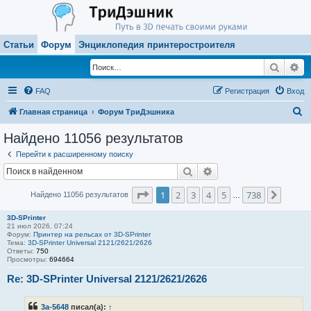
Статьи
Форум
Энциклопедия принтеростроителя
Поиск
Ра
FAQ
Регистрация
Вход
П
Главная страница
Форум ТриДэшника
о
Найдено 11056 результатов
и
Перейти к расширенному поиску
с
Поиск
Расширенный поиск
к
Страница
1
из
738
1
2
3
4
5
738
След.
Найдено 11056 результатов
…
3D-SPrinter
21 июл 2026, 07:24
Форум:
Принтер на рельсах от 3D-SPrinter
Тема:
3D-SPrinter Universal 2121/2621/2626
Ответы:
750
Просмотры:
694664
Re: 3D-SPrinter Universal 2121/2621/2626
3a-5648
писал(а):
↑