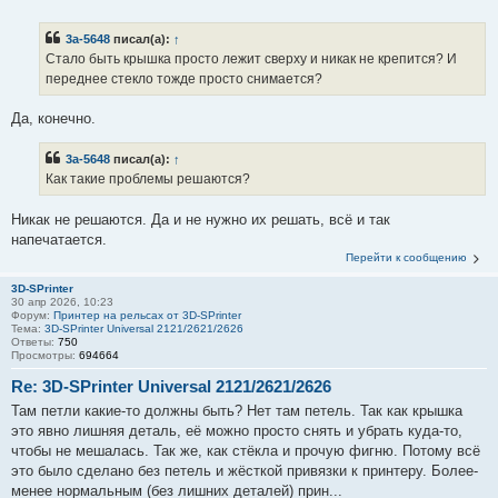
3a-5648
писал(а):
↑
Стало быть крышка просто лежит сверху и никак не крепится? И
переднее стекло тожде просто снимается?
Да, конечно.
3a-5648
писал(а):
↑
Как такие проблемы решаются?
Никак не решаются. Да и не нужно их решать, всё и так
напечатается.
Перейти к сообщению
3D-SPrinter
30 апр 2026, 10:23
Форум:
Принтер на рельсах от 3D-SPrinter
Тема:
3D-SPrinter Universal 2121/2621/2626
Ответы:
750
Просмотры:
694664
Re: 3D-SPrinter Universal 2121/2621/2626
Там петли какие-то должны быть? Нет там петель. Так как крышка
это явно лишняя деталь, её можно просто снять и убрать куда-то,
чтобы не мешалась. Так же, как стёкла и прочую фигню. Потому всё
это было сделано без петель и жёсткой привязки к принтеру. Более-
менее нормальным (без лишних деталей) прин...