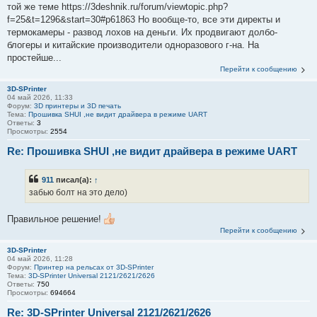
той же теме https://3deshnik.ru/forum/viewtopic.php?
f=25&t=1296&start=30#p61863 Но вообще-то, все эти директы и
термокамеры - развод лохов на деньги. Их продвигают долбо-
блогеры и китайские производители одноразового г-на. На
простейше...
Перейти к сообщению
3D-SPrinter
04 май 2026, 11:33
Форум:
3D принтеры и 3D печать
Тема:
Прошивка SHUI ,не видит драйвера в режиме UART
Ответы:
3
Просмотры:
2554
Re: Прошивка SHUI ,не видит драйвера в режиме UART
911
писал(а):
↑
забью болт на это дело)
Правильное решение!
Перейти к сообщению
3D-SPrinter
04 май 2026, 11:28
Форум:
Принтер на рельсах от 3D-SPrinter
Тема:
3D-SPrinter Universal 2121/2621/2626
Ответы:
750
Просмотры:
694664
Re: 3D-SPrinter Universal 2121/2621/2626