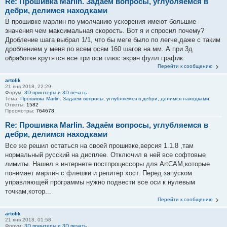
Re: Прошивка Marlin. Задаём вопросы, углубляемся в
дебри, делимся находками
В прошивке марлин по умолчанию ускорения имеют большие
значения чем максимальная скорость. Вот я и спросил почему?
Дробление шага выбрал 1/1, что бы меге было по легче,даже с таким
дроблением у меня по всем осям 160 шагов на мм. А при 3д
обработке крутятся все три оси плюс экран фулл график.
Перейти к сообщению
artolik
21 янв 2018, 22:29
Форум:
3D принтеры и 3D печать
Тема:
Прошивка Marlin. Задаём вопросы, углубляемся в дебри, делимся находками
Ответы:
1582
Просмотры:
764678
Re: Прошивка Marlin. Задаём вопросы, углубляемся в
дебри, делимся находками
Все же решил остаться на своей прошивке,версия 1.1.8 ,там
нормальный русский на дисплее. Отключил в ней все софтовые
лимиты. Нашел в интернете постпроцессоры для ArtCAM,которые
понимает марлин с флешки и репитер хост. Перед запуском
управляющей программы нужно подвести все оси к нулевым
точкам,котор...
Перейти к сообщению
artolik
21 янв 2018, 01:58
Форум:
3D принтеры и 3D печать