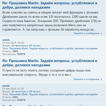
Re: Прошивка Marlin. Задаём вопросы, углубляемся в
дебри, делимся находками
Всем спасибо за советы,в общем поехал мой фрезерок с флешки.
Дробление шагов по всем осям 1/8 получилось 1280 шагов на мм.
Скоростя пока 5мм/сек. Ускорения 200. Пробовал дробление 1/16,но
уже появляются неприятные звуки,возможно Мега уже не
справляется. А так запускаю с флешки 3d обработку,иногда кр...
Перейти к сообщению
artolik
22 янв 2018, 09:39
Форум:
3D принтеры и 3D печать
Тема:
Прошивка Marlin. Задаём вопросы, углубляемся в дебри, делимся находками
Ответы:
1582
Просмотры:
764678
Re: Прошивка Marlin. Задаём вопросы, углубляемся в
дебри, делимся находками
Я просто не могу понять,почему ускорения цифры выше,чем
максимальная скорость. Вроде и то и то в мм.с.
Перейти к сообщению
artolik
22 янв 2018, 01:32
Форум:
3D принтеры и 3D печать
Тема:
Прошивка Marlin. Задаём вопросы, углубляемся в дебри, делимся находками
Ответы:
1582
Просмотры:
764678