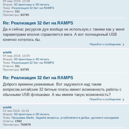
05 мар 2018, 13:39
Форум:
3D принтеры и 3D печать
Тема:
Реализация 32 бит на RAMPS
Ответы:
311
Просмотры:
93795
Re: Реализация 32 бит на RAMPS
Да я сейчас ресурсов дуе вообще не использую,с такими как у меня
параметрами вполне справляется мега. А вот полноценный USB
конечно хотелось бы.
Перейти к сообщению
artolik
05 мар 2018, 13:05
Форум:
3D принтеры и 3D печать
Тема:
Реализация 32 бит на RAMPS
Ответы:
311
Просмотры:
93795
Re: Реализация 32 бит на RAMPS
Доброго времени,уважаемые. Вот задумался над таким
вопросом,китайские 32 битные платы имеют возможность работы с
обычными USB флешками. А мы имеем такую возможность?
Перейти к сообщению
artolik
22 янв 2018, 19:18
Форум:
3D принтеры и 3D печать
Тема:
Прошивка Marlin. Задаём вопросы, углубляемся в дебри, делимся находками
Ответы:
1582
Просмотры:
764678