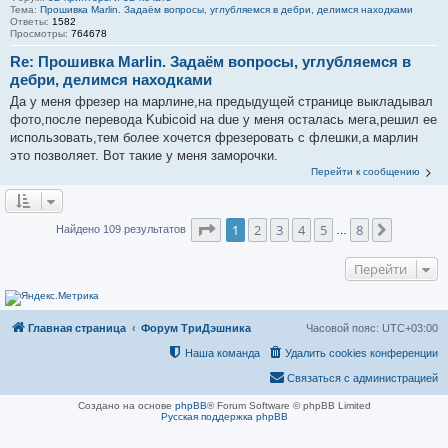
Тема:
Прошивка Marlin. Задаём вопросы, углубляемся в дебри, делимся находками
Ответы:
1582
Просмотры:
764678
Re: Прошивка Marlin. Задаём вопросы, углубляемся в
дебри, делимся находками
Да у меня фрезер на марлине,на предыдущей странице выкладывал
фото,после перевода Kubicoid на due у меня осталась мега,решил ее
использовать,тем более хочется фрезеровать с флешки,а марлин
это позволяет. Вот такие у меня заморочки.
Перейти к сообщению
Страница
1
из
8
1
2
3
4
5
8
След.
Найдено 109 результатов
…
Перейти
Главная страница
Форум ТриДэшника
Часовой пояс:
UTC+03:00
Наша команда
Удалить cookies конференции
Связаться с администрацией
Создано на основе
phpBB
® Forum Software © phpBB Limited
Русская поддержка phpBB