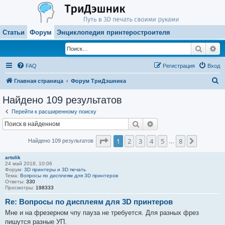
Статьи
Форум
Энциклопедия принтеростроителя
Поиск
Ра
FAQ
Регистрация
Вход
П
Главная страница
Форум ТриДэшника
о
Найдено 109 результатов
и
Перейти к расширенному поиску
с
Поиск
Расширенный поиск
к
Страница
1
из
8
1
2
3
4
5
8
След.
Найдено 109 результатов
…
artolik
24 май 2018, 10:06
Форум:
3D принтеры и 3D печать
Тема:
Вопросы по дисплеям для 3D принтеров
Ответы:
330
Просмотры:
198333
Re: Вопросы по дисплеям для 3D принтеров
Мне и на фрезерном чпу пауза не требуется. Для разных фрез
пишутся разные УП.