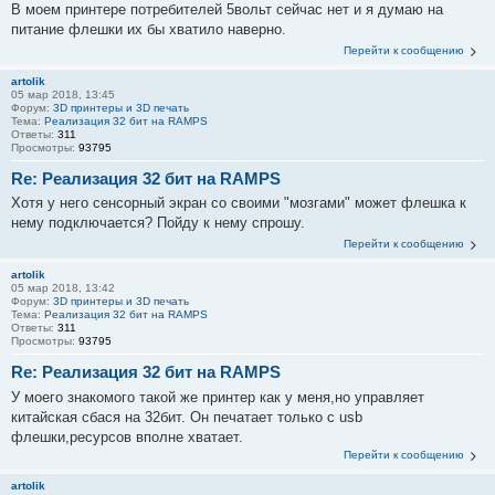
В моем принтере потребителей 5вольт сейчас нет и я думаю на
питание флешки их бы хватило наверно.
Перейти к сообщению
artolik
05 мар 2018, 13:45
Форум:
3D принтеры и 3D печать
Тема:
Реализация 32 бит на RAMPS
Ответы:
311
Просмотры:
93795
Re: Реализация 32 бит на RAMPS
Хотя у него сенсорный экран со своими "мозгами" может флешка к
нему подключается? Пойду к нему спрошу.
Перейти к сообщению
artolik
05 мар 2018, 13:42
Форум:
3D принтеры и 3D печать
Тема:
Реализация 32 бит на RAMPS
Ответы:
311
Просмотры:
93795
Re: Реализация 32 бит на RAMPS
У моего знакомого такой же принтер как у меня,но управляет
китайская сбася на 32бит. Он печатает только с usb
флешки,ресурсов вполне хватает.
Перейти к сообщению
artolik