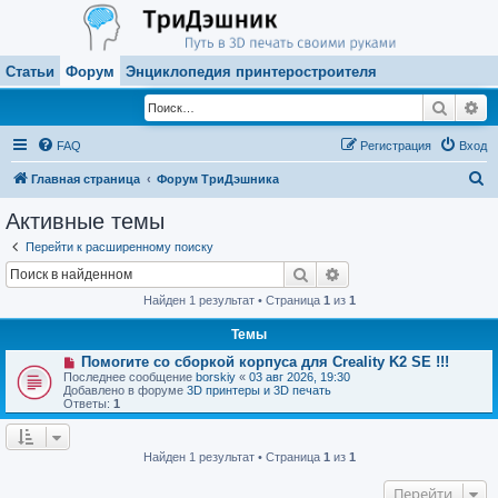
Статьи
Форум
Энциклопедия принтеростроителя
Поиск
Ра
FAQ
Регистрация
Вход
П
Главная страница
Форум ТриДэшника
о
Активные темы
и
Перейти к расширенному поиску
с
Поиск
Расширенный поиск
к
Найден 1 результат • Страница
1
из
1
Темы
Н
Помогите со сборкой корпуса для Creality K2 SE !!!
о
Последнее сообщение
borskiy
«
03 авг 2026, 19:30
в
Добавлено в форуме
3D принтеры и 3D печать
о
Ответы:
1
е
с
о
о
Найден 1 результат • Страница
1
из
1
б
щ
Перейти
е