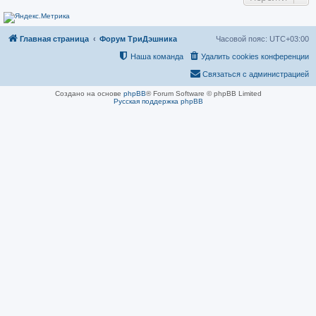
н
и
е
Главная страница
Форум ТриДэшника
Часовой пояс:
UTC+03:00
Наша команда
Удалить cookies конференции
Связаться с администрацией
Создано на основе
phpBB
® Forum Software © phpBB Limited
Русская поддержка phpBB