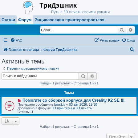
Статьи
Форум
Энциклопедия принтеростроителя
Поиск
Ра
FAQ
Регистрация
Вход
П
Главная страница
Форум ТриДэшника
о
Активные темы
и
Перейти к расширенному поиску
с
Поиск
Расширенный поиск
к
Найден 1 результат • Страница
1
из
1
Темы
Н
Помогите со сборкой корпуса для Creality K2 SE !!!
о
Последнее сообщение
borskiy
«
03 авг 2026, 19:30
в
Добавлено в форуме
3D принтеры и 3D печать
о
Ответы:
1
е
с
о
о
Найден 1 результат • Страница
1
из
1
б
щ
Перейти
е