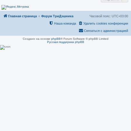
н
и
е
Главная страница
Форум ТриДэшника
Часовой пояс:
UTC+03:00
Наша команда
Удалить cookies конференции
Связаться с администрацией
Создано на основе
phpBB
® Forum Software © phpBB Limited
Русская поддержка phpBB