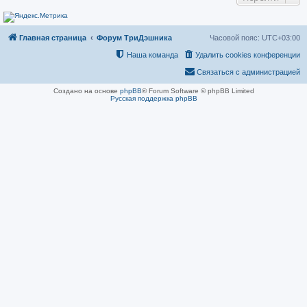
н
и
е
Главная страница
Форум ТриДэшника
Часовой пояс:
UTC+03:00
Наша команда
Удалить cookies конференции
Связаться с администрацией
Создано на основе
phpBB
® Forum Software © phpBB Limited
Русская поддержка phpBB