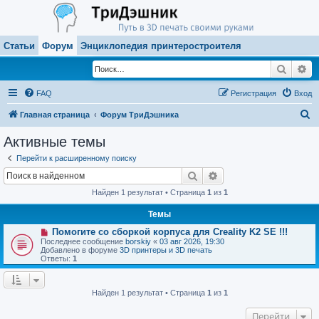
Статьи
Форум
Энциклопедия принтеростроителя
Поиск
Ра
FAQ
Регистрация
Вход
П
Главная страница
Форум ТриДэшника
о
Активные темы
и
Перейти к расширенному поиску
с
Поиск
Расширенный поиск
к
Найден 1 результат • Страница
1
из
1
Темы
Н
Помогите со сборкой корпуса для Creality K2 SE !!!
о
Последнее сообщение
borskiy
«
03 авг 2026, 19:30
в
Добавлено в форуме
3D принтеры и 3D печать
о
Ответы:
1
е
с
о
о
Найден 1 результат • Страница
1
из
1
б
щ
Перейти
е