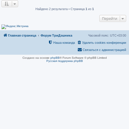
о
н
о
и
б
е
Найдено 2 результата • Страница
1
из
1
щ
е
Перейти
н
и
е
Главная страница
Форум ТриДэшника
Часовой пояс:
UTC+03:00
Наша команда
Удалить cookies конференции
Связаться с администрацией
Создано на основе
phpBB
® Forum Software © phpBB Limited
Русская поддержка phpBB