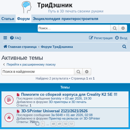
Статьи
Форум
Энциклопедия принтеростроителя
Поиск
Ра
FAQ
Регистрация
Вход
П
Главная страница
Форум ТриДэшника
о
Активные темы
и
Перейти к расширенному поиску
с
Поиск
Расширенный поиск
к
Найдено 2 результата • Страница
1
из
1
Темы
Н
Помогите со сборкой корпуса для Creality K2 SE !!!
о
Последнее сообщение
borskiy
«
03 авг 2026, 19:30
в
Добавлено в форуме
3D принтеры и 3D печать
о
Ответы:
1
е
Н
3D-SPrinter Universal 2121/2621/2626
с
о
о
Последнее сообщение
3a-5648
«
01 авг 2026, 02:08
в
о
Добавлено в форуме
Принтер на рельсах от 3D-SPrinter
о
б
Ответы:
750
1
48
49
50
51
е
…
щ
с
е