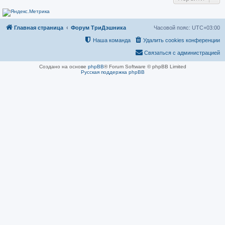
н
и
е
Главная страница
Форум ТриДэшника
Часовой пояс:
UTC+03:00
Наша команда
Удалить cookies конференции
Связаться с администрацией
Создано на основе
phpBB
® Forum Software © phpBB Limited
Русская поддержка phpBB