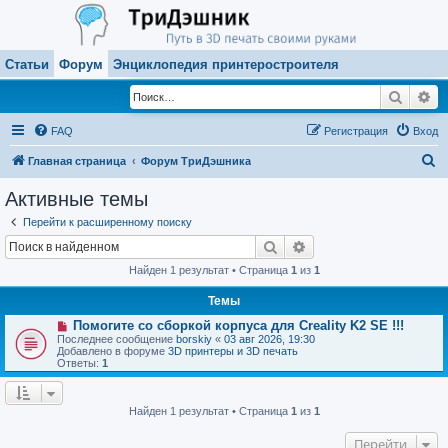
Статьи
Форум
Энциклопедия принтеростроителя
Поиск
Ра
FAQ
Регистрация
Вход
П
Главная страница
Форум ТриДэшника
о
Активные темы
и
Перейти к расширенному поиску
с
Поиск
Расширенный поиск
к
Найден 1 результат • Страница
1
из
1
Темы
Н
Помогите со сборкой корпуса для Creality K2 SE !!!
о
Последнее сообщение
borskiy
«
03 авг 2026, 19:30
в
Добавлено в форуме
3D принтеры и 3D печать
о
Ответы:
1
е
с
о
о
Найден 1 результат • Страница
1
из
1
б
щ
Перейти
е