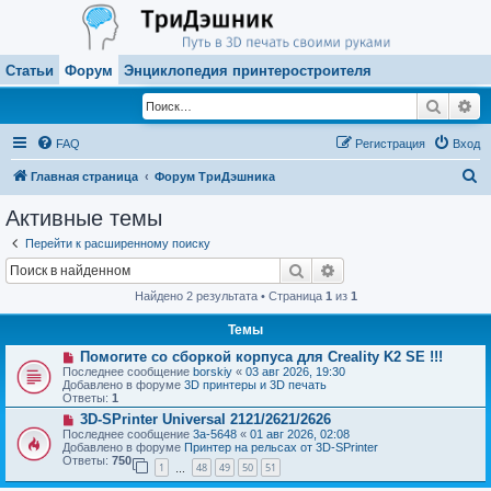
Статьи
Форум
Энциклопедия принтеростроителя
Поиск
Ра
FAQ
Регистрация
Вход
П
Главная страница
Форум ТриДэшника
о
Активные темы
и
Перейти к расширенному поиску
с
Поиск
Расширенный поиск
к
Найдено 2 результата • Страница
1
из
1
Темы
Н
Помогите со сборкой корпуса для Creality K2 SE !!!
о
Последнее сообщение
borskiy
«
03 авг 2026, 19:30
в
Добавлено в форуме
3D принтеры и 3D печать
о
Ответы:
1
е
Н
3D-SPrinter Universal 2121/2621/2626
с
о
о
Последнее сообщение
3a-5648
«
01 авг 2026, 02:08
в
о
Добавлено в форуме
Принтер на рельсах от 3D-SPrinter
о
б
Ответы:
750
1
48
49
50
51
е
…
щ
с
е