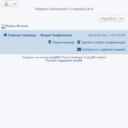
о
н
о
и
б
е
Найдено 2 результата • Страница
1
из
1
щ
е
Перейти
н
и
е
Главная страница
Форум ТриДэшника
Часовой пояс:
UTC+03:00
Наша команда
Удалить cookies конференции
Связаться с администрацией
Создано на основе
phpBB
® Forum Software © phpBB Limited
Русская поддержка phpBB