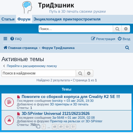
Статьи
Форум
Энциклопедия принтеростроителя
Поиск
Ра
FAQ
Регистрация
Вход
П
Главная страница
Форум ТриДэшника
о
Активные темы
и
Перейти к расширенному поиску
с
Поиск
Расширенный поиск
к
Найдено 2 результата • Страница
1
из
1
Темы
Н
Помогите со сборкой корпуса для Creality K2 SE !!!
о
Последнее сообщение
borskiy
«
03 авг 2026, 19:30
в
Добавлено в форуме
3D принтеры и 3D печать
о
Ответы:
1
е
Н
3D-SPrinter Universal 2121/2621/2626
с
о
о
Последнее сообщение
3a-5648
«
01 авг 2026, 02:08
в
о
Добавлено в форуме
Принтер на рельсах от 3D-SPrinter
о
б
Ответы:
750
1
48
49
50
51
е
…
щ
с
е