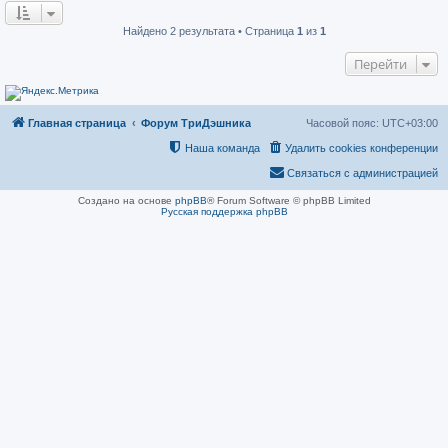
о
н
о
и
б
е
Найдено 2 результата • Страница
1
из
1
щ
е
Перейти
н
и
е
Главная страница
Форум ТриДэшника
Часовой пояс:
UTC+03:00
Наша команда
Удалить cookies конференции
Связаться с администрацией
Создано на основе
phpBB
® Forum Software © phpBB Limited
Русская поддержка phpBB