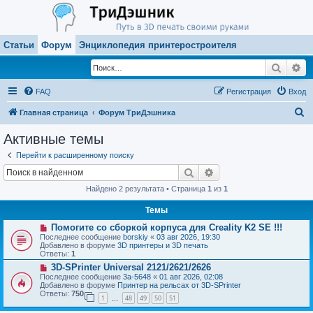
Статьи
Форум
Энциклопедия принтеростроителя
Поиск
Ра
FAQ
Регистрация
Вход
П
Главная страница
Форум ТриДэшника
о
Активные темы
и
Перейти к расширенному поиску
с
Поиск
Расширенный поиск
к
Найдено 2 результата • Страница
1
из
1
Темы
Н
Помогите со сборкой корпуса для Creality K2 SE !!!
о
Последнее сообщение
borskiy
«
03 авг 2026, 19:30
в
Добавлено в форуме
3D принтеры и 3D печать
о
Ответы:
1
е
Н
3D-SPrinter Universal 2121/2621/2626
с
о
о
Последнее сообщение
3a-5648
«
01 авг 2026, 02:08
в
о
Добавлено в форуме
Принтер на рельсах от 3D-SPrinter
о
б
Ответы:
750
1
48
49
50
51
е
…
щ
с
е