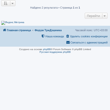
о
н
о
и
б
е
Найдено 2 результата • Страница
1
из
1
щ
е
Перейти
н
и
е
Главная страница
Форум ТриДэшника
Часовой пояс:
UTC+03:00
Наша команда
Удалить cookies конференции
Связаться с администрацией
Создано на основе
phpBB
® Forum Software © phpBB Limited
Русская поддержка phpBB