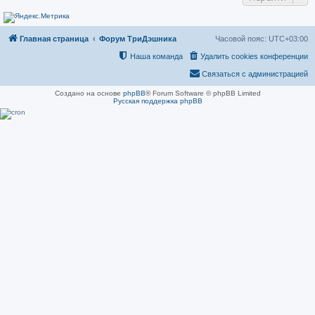
н
и
е
Главная страница
Форум ТриДэшника
Часовой пояс:
UTC+03:00
Наша команда
Удалить cookies конференции
Связаться с администрацией
Создано на основе
phpBB
® Forum Software © phpBB Limited
Русская поддержка phpBB