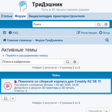
Статьи
Форум
Энциклопедия принтеростроителя
Поиск
Ра
FAQ
Регистрация
Вход
П
Главная страница
Форум ТриДэшника
о
Активные темы
и
Перейти к расширенному поиску
с
Поиск
Расширенный поиск
к
Найден 1 результат • Страница
1
из
1
Темы
Н
Помогите со сборкой корпуса для Creality K2 SE !!!
о
Последнее сообщение
borskiy
«
03 авг 2026, 19:30
в
Добавлено в форуме
3D принтеры и 3D печать
о
Ответы:
1
е
с
о
о
Найден 1 результат • Страница
1
из
1
б
щ
Перейти
е