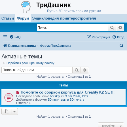
Статьи
Форум
Энциклопедия принтеростроителя
Поиск
Ра
FAQ
Регистрация
Вход
П
Главная страница
Форум ТриДэшника
о
Активные темы
и
Перейти к расширенному поиску
с
Поиск
Расширенный поиск
к
Найден 1 результат • Страница
1
из
1
Темы
Н
Помогите со сборкой корпуса для Creality K2 SE !!!
о
Последнее сообщение
borskiy
«
03 авг 2026, 19:30
в
Добавлено в форуме
3D принтеры и 3D печать
о
Ответы:
1
е
с
о
о
Найден 1 результат • Страница
1
из
1
б
щ
Перейти
е