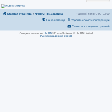
н
и
е
Главная страница
Форум ТриДэшника
Часовой пояс:
UTC+03:00
Наша команда
Удалить cookies конференции
Связаться с администрацией
Создано на основе
phpBB
® Forum Software © phpBB Limited
Русская поддержка phpBB