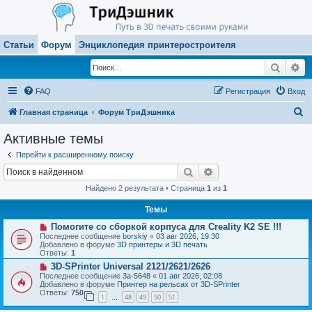
Статьи
Форум
Энциклопедия принтеростроителя
Поиск
Ра
FAQ
Регистрация
Вход
П
Главная страница
Форум ТриДэшника
о
Активные темы
и
Перейти к расширенному поиску
с
Поиск
Расширенный поиск
к
Найдено 2 результата • Страница
1
из
1
Темы
Н
Помогите со сборкой корпуса для Creality K2 SE !!!
о
Последнее сообщение
borskiy
«
03 авг 2026, 19:30
в
Добавлено в форуме
3D принтеры и 3D печать
о
Ответы:
1
е
Н
3D-SPrinter Universal 2121/2621/2626
с
о
о
Последнее сообщение
3a-5648
«
01 авг 2026, 02:08
в
о
Добавлено в форуме
Принтер на рельсах от 3D-SPrinter
о
б
Ответы:
750
1
48
49
50
51
е
…
щ
с
е