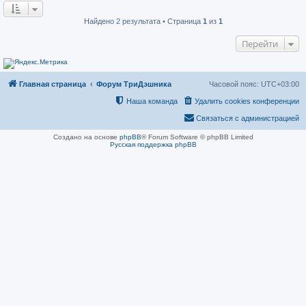
о
н
о
и
б
е
Найдено 2 результата • Страница
1
из
1
щ
е
Перейти
н
и
е
Главная страница
Форум ТриДэшника
Часовой пояс:
UTC+03:00
Наша команда
Удалить cookies конференции
Связаться с администрацией
Создано на основе
phpBB
® Forum Software © phpBB Limited
Русская поддержка phpBB