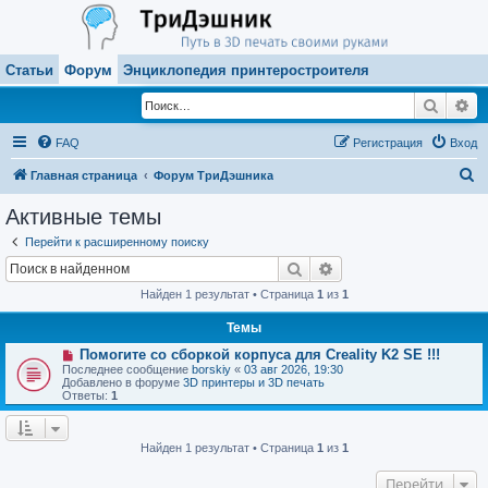
Статьи
Форум
Энциклопедия принтеростроителя
Поиск
Ра
FAQ
Регистрация
Вход
П
Главная страница
Форум ТриДэшника
о
Активные темы
и
Перейти к расширенному поиску
с
Поиск
Расширенный поиск
к
Найден 1 результат • Страница
1
из
1
Темы
Н
Помогите со сборкой корпуса для Creality K2 SE !!!
о
Последнее сообщение
borskiy
«
03 авг 2026, 19:30
в
Добавлено в форуме
3D принтеры и 3D печать
о
Ответы:
1
е
с
о
о
Найден 1 результат • Страница
1
из
1
б
щ
Перейти
е