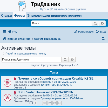
Статьи
Форум
Энциклопедия принтеростроителя
Поиск
Ра
FAQ
Регистрация
Вход
П
Главная страница
Форум ТриДэшника
о
Активные темы
и
Перейти к расширенному поиску
с
Поиск
Расширенный поиск
к
Найдено 2 результата • Страница
1
из
1
Темы
Н
Помогите со сборкой корпуса для Creality K2 SE !!!
о
Последнее сообщение
borskiy
«
03 авг 2026, 19:30
в
Добавлено в форуме
3D принтеры и 3D печать
о
Ответы:
1
е
Н
3D-SPrinter Universal 2121/2621/2626
с
о
о
Последнее сообщение
3a-5648
«
01 авг 2026, 02:08
в
о
Добавлено в форуме
Принтер на рельсах от 3D-SPrinter
о
б
Ответы:
750
1
48
49
50
51
е
…
щ
с
е