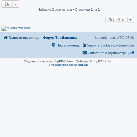
о
н
о
и
б
е
Найдено 2 результата • Страница
1
из
1
щ
е
Перейти
н
и
е
Главная страница
Форум ТриДэшника
Часовой пояс:
UTC+03:00
Наша команда
Удалить cookies конференции
Связаться с администрацией
Создано на основе
phpBB
® Forum Software © phpBB Limited
Русская поддержка phpBB