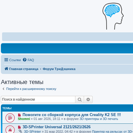
Ссылки
FAQ
Главная страница
Форум ТриДэшника
Активные темы
Перейти к расширенному поиску
Поиск
Расширенный поиск
ТЕМЫ
Н
Помогите со сборкой корпуса для Creality K2 SE !!!
о
Shomni
» 01 авг 2026, 18:11 » в форуме
3D принтеры и 3D печать
в
о
Н
3D-SPrinter Universal 2121/2621/2626
е
о
3D-SPrinter
» 31 мар 2022, 04:42 » в форуме
Принтер на рельсах от 3D-
с