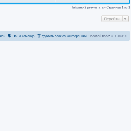
Найдено 2 результата • Страница
1
из
1
Перейти
цией
Наша команда
Удалить cookies конференции
Часовой пояс:
UTC+03:00