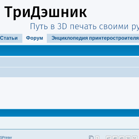
Статьи
Форум
Энциклопедия принтеростроителя
SPrinter
1
47
48
49
50
51
…