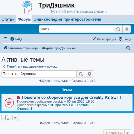
Статьи
Форум
Энциклопедия принтеростроителя
Поиск
Ра
FAQ
Регистрация
Вход
П
Главная страница
Форум ТриДэшника
о
Активные темы
и
Перейти к расширенному поиску
с
Поиск
Расширенный поиск
к
Найден 1 результат • Страница
1
из
1
Темы
Н
Помогите со сборкой корпуса для Creality K2 SE !!!
о
Последнее сообщение
borskiy
«
03 авг 2026, 19:30
в
Добавлено в форуме
3D принтеры и 3D печать
о
Ответы:
1
е
с
о
о
Найден 1 результат • Страница
1
из
1
б
щ
Перейти
е