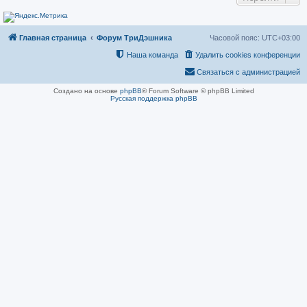
н
и
е
Главная страница
Форум ТриДэшника
Часовой пояс:
UTC+03:00
Наша команда
Удалить cookies конференции
Связаться с администрацией
Создано на основе
phpBB
® Forum Software © phpBB Limited
Русская поддержка phpBB