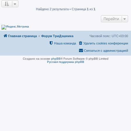
о
н
о
и
б
е
Найдено 2 результата • Страница
1
из
1
щ
е
Перейти
н
и
е
Главная страница
Форум ТриДэшника
Часовой пояс:
UTC+03:00
Наша команда
Удалить cookies конференции
Связаться с администрацией
Создано на основе
phpBB
® Forum Software © phpBB Limited
Русская поддержка phpBB