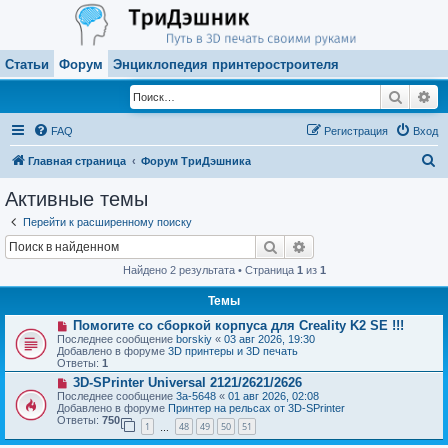
Статьи
Форум
Энциклопедия принтеростроителя
Поиск
Ра
FAQ
Регистрация
Вход
П
Главная страница
Форум ТриДэшника
о
Активные темы
и
Перейти к расширенному поиску
с
Поиск
Расширенный поиск
к
Найдено 2 результата • Страница
1
из
1
Темы
Н
Помогите со сборкой корпуса для Creality K2 SE !!!
о
Последнее сообщение
borskiy
«
03 авг 2026, 19:30
в
Добавлено в форуме
3D принтеры и 3D печать
о
Ответы:
1
е
Н
3D-SPrinter Universal 2121/2621/2626
с
о
о
Последнее сообщение
3a-5648
«
01 авг 2026, 02:08
в
о
Добавлено в форуме
Принтер на рельсах от 3D-SPrinter
о
б
Ответы:
750
1
48
49
50
51
е
…
щ
с
е