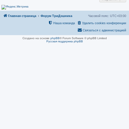
н
и
е
Главная страница
Форум ТриДэшника
Часовой пояс:
UTC+03:00
Наша команда
Удалить cookies конференции
Связаться с администрацией
Создано на основе
phpBB
® Forum Software © phpBB Limited
Русская поддержка phpBB