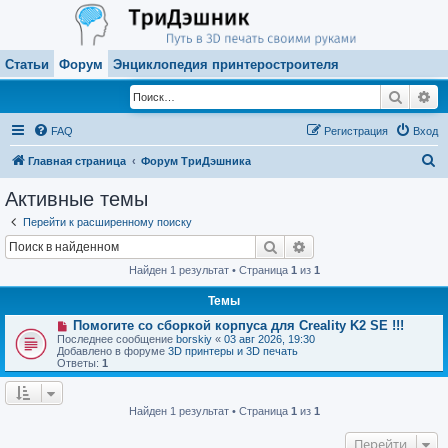
Статьи
Форум
Энциклопедия принтеростроителя
Поиск
Ра
FAQ
Регистрация
Вход
П
Главная страница
Форум ТриДэшника
о
Активные темы
и
Перейти к расширенному поиску
с
Поиск
Расширенный поиск
к
Найден 1 результат • Страница
1
из
1
Темы
Н
Помогите со сборкой корпуса для Creality K2 SE !!!
о
Последнее сообщение
borskiy
«
03 авг 2026, 19:30
в
Добавлено в форуме
3D принтеры и 3D печать
о
Ответы:
1
е
с
о
о
Найден 1 результат • Страница
1
из
1
б
щ
Перейти
е