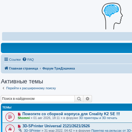
Ссылки
FAQ
Главная страница
Форум ТриДэшника
Активные темы
Перейти к расширенному поиску
Поиск
Расширенный поиск
ТЕМЫ
Н
Помогите со сборкой корпуса для Creality K2 SE !!!
о
Shomni
» 01 авг 2026, 18:11 » в форуме
3D принтеры и 3D печать
в
о
Н
3D-SPrinter Universal 2121/2621/2626
е
о
3D-SPrinter
» 31 мар 2022, 04:42 » в форуме
Принтер на рельсах от 3D-
с