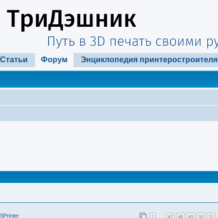
Статьи
Форум
Энциклопедия принтеростроителя
SPrinter
1
47
48
49
50
51
…