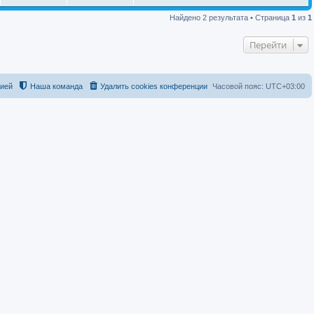
Найдено 2 результата • Страница
1
из
1
Перейти
цией
Наша команда
Удалить cookies конференции
Часовой пояс:
UTC+03:00