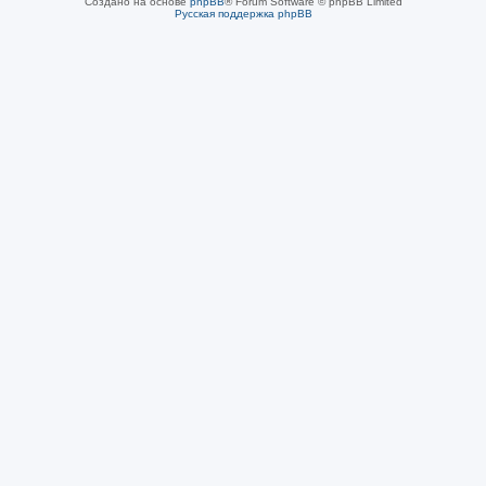
Создано на основе
phpBB
® Forum Software © phpBB Limited
Русская поддержка phpBB