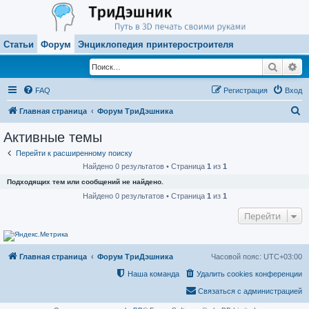
Статьи
Форум
Энциклопедия принтеростроителя
Поиск
Ра
FAQ
Регистрация
Вход
П
Главная страница
Форум ТриДэшника
о
Активные темы
и
Перейти к расширенному поиску
с
Найдено 0 результатов • Страница
1
из
1
к
Подходящих тем или сообщений не найдено.
Найдено 0 результатов • Страница
1
из
1
Перейти
Главная страница
Форум ТриДэшника
Часовой пояс:
UTC+03:00
Наша команда
Удалить cookies конференции
Связаться с администрацией