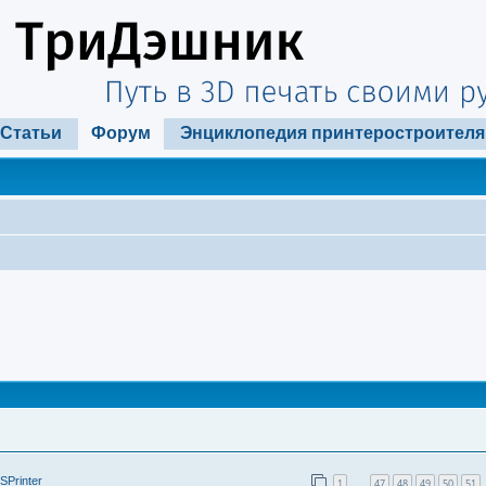
Статьи
Форум
Энциклопедия принтеростроителя
SPrinter
1
47
48
49
50
51
…