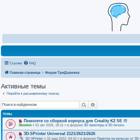
Ссылки
FAQ
Главная страница
Форум ТриДэшника
Активные темы
Перейти к расширенному поиску
Поиск
Расширенный поиск
ТЕМЫ
Н
Помогите со сборкой корпуса для Creality K2 SE !!!
о
Shomni
» 01 авг 2026, 18:11 » в форуме
3D принтеры и 3D печать
в
о
Н
3D-SPrinter Universal 2121/2621/2626
е
о
3D-SPrinter
» 31 мар 2022, 04:42 » в форуме
Принтер на рельсах от 3D-
с