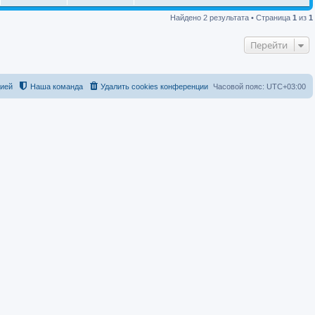
Найдено 2 результата • Страница
1
из
1
Перейти
цией
Наша команда
Удалить cookies конференции
Часовой пояс:
UTC+03:00