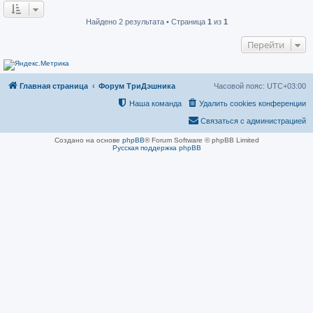
о
н
о
и
б
е
Найдено 2 результата • Страница
1
из
1
щ
е
Перейти
н
и
е
Главная страница
Форум ТриДэшника
Часовой пояс:
UTC+03:00
Наша команда
Удалить cookies конференции
Связаться с администрацией
Создано на основе
phpBB
® Forum Software © phpBB Limited
Русская поддержка phpBB