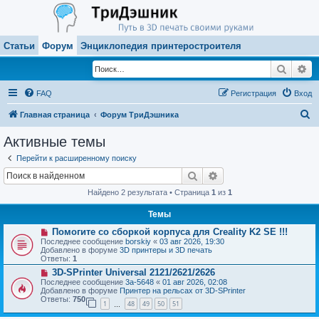
Статьи
Форум
Энциклопедия принтеростроителя
Поиск
Ра
FAQ
Регистрация
Вход
П
Главная страница
Форум ТриДэшника
о
Активные темы
и
Перейти к расширенному поиску
с
Поиск
Расширенный поиск
к
Найдено 2 результата • Страница
1
из
1
Темы
Н
Помогите со сборкой корпуса для Creality K2 SE !!!
о
Последнее сообщение
borskiy
«
03 авг 2026, 19:30
в
Добавлено в форуме
3D принтеры и 3D печать
о
Ответы:
1
е
Н
3D-SPrinter Universal 2121/2621/2626
с
о
о
Последнее сообщение
3a-5648
«
01 авг 2026, 02:08
в
о
Добавлено в форуме
Принтер на рельсах от 3D-SPrinter
о
б
Ответы:
750
1
48
49
50
51
е
…
щ
с
е