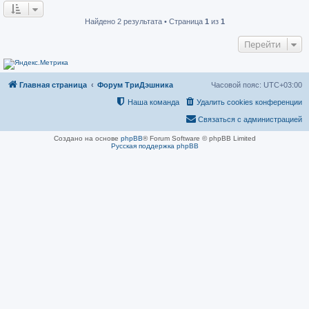
о
н
о
и
б
е
Найдено 2 результата • Страница
1
из
1
щ
е
Перейти
н
и
е
Главная страница
Форум ТриДэшника
Часовой пояс:
UTC+03:00
Наша команда
Удалить cookies конференции
Связаться с администрацией
Создано на основе
phpBB
® Forum Software © phpBB Limited
Русская поддержка phpBB