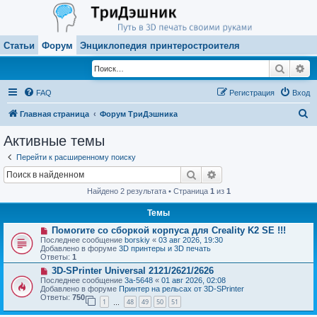
Статьи
Форум
Энциклопедия принтеростроителя
Поиск
Ра
FAQ
Регистрация
Вход
П
Главная страница
Форум ТриДэшника
о
Активные темы
и
Перейти к расширенному поиску
с
Поиск
Расширенный поиск
к
Найдено 2 результата • Страница
1
из
1
Темы
Н
Помогите со сборкой корпуса для Creality K2 SE !!!
о
Последнее сообщение
borskiy
«
03 авг 2026, 19:30
в
Добавлено в форуме
3D принтеры и 3D печать
о
Ответы:
1
е
Н
3D-SPrinter Universal 2121/2621/2626
с
о
о
Последнее сообщение
3a-5648
«
01 авг 2026, 02:08
в
о
Добавлено в форуме
Принтер на рельсах от 3D-SPrinter
о
б
Ответы:
750
1
48
49
50
51
е
…
щ
с
е