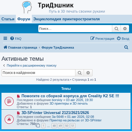
Статьи
Форум
Энциклопедия принтеростроителя
Поиск
Ра
FAQ
Регистрация
Вход
П
Главная страница
Форум ТриДэшника
о
Активные темы
и
Перейти к расширенному поиску
с
Поиск
Расширенный поиск
к
Найдено 2 результата • Страница
1
из
1
Темы
Н
Помогите со сборкой корпуса для Creality K2 SE !!!
о
Последнее сообщение
borskiy
«
03 авг 2026, 19:30
в
Добавлено в форуме
3D принтеры и 3D печать
о
Ответы:
1
е
Н
3D-SPrinter Universal 2121/2621/2626
с
о
о
Последнее сообщение
3a-5648
«
01 авг 2026, 02:08
в
о
Добавлено в форуме
Принтер на рельсах от 3D-SPrinter
о
б
Ответы:
750
1
48
49
50
51
е
…
щ
с
е