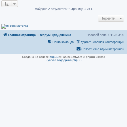
о
н
о
и
б
е
Найдено 2 результата • Страница
1
из
1
щ
е
Перейти
н
и
е
Главная страница
Форум ТриДэшника
Часовой пояс:
UTC+03:00
Наша команда
Удалить cookies конференции
Связаться с администрацией
Создано на основе
phpBB
® Forum Software © phpBB Limited
Русская поддержка phpBB