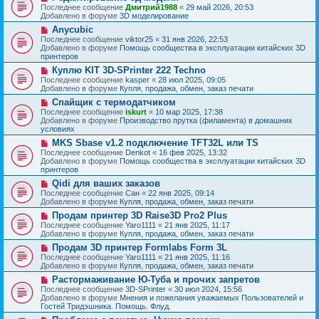
о
о
Последнее сообщение
Дмитрий1988
«
29 май 2026, 20:53
е
в
о
Добавлено в форуме
3D моделирование
н
о
б
и
Н
Anycubic
е
щ
е
о
с
Последнее сообщение
viktor25
«
31 янв 2026, 22:53
е
в
о
Добавлено в форуме
Помощь сообщества в эксплуатации китайских 3D
н
о
о
принтеров
и
е
б
е
Н
Куплю KIT 3D-SPrinter 222 Techno
с
щ
о
о
Последнее сообщение
kasper
«
28 июл 2025, 09:05
е
в
о
Добавлено в форуме
Купля, продажа, обмен, заказ печати
н
о
б
и
Н
Спайщик с термодатчиком
е
щ
е
о
с
Последнее сообщение
iskurt
«
10 мар 2025, 17:38
е
в
о
Добавлено в форуме
Производство прутка (филамента) в домашних
н
о
о
условиях
и
е
б
е
Н
MKS Sbase v1.2 подключение TFT32L или TS
с
щ
о
о
Последнее сообщение
Denkot
«
16 фев 2025, 13:32
е
в
о
Добавлено в форуме
Помощь сообщества в эксплуатации китайских 3D
н
о
б
принтеров
и
е
щ
е
Н
Qidi для ваших заказов
с
е
о
о
Последнее сообщение
Сан
«
22 янв 2025, 09:14
н
в
о
Добавлено в форуме
Купля, продажа, обмен, заказ печати
и
о
б
е
Н
Продам принтер 3D Raise3D Pro2 Plus
е
щ
о
с
Последнее сообщение
Yaro1111
«
21 янв 2025, 11:17
е
в
о
Добавлено в форуме
Купля, продажа, обмен, заказ печати
н
о
о
и
Н
Продам 3D принтер Formlabs Form 3L
е
б
е
о
с
Последнее сообщение
Yaro1111
«
21 янв 2025, 11:16
щ
в
о
Добавлено в форуме
Купля, продажа, обмен, заказ печати
е
о
о
н
Н
Растормаживание Ю-Туба и прочих запретов
е
б
и
о
с
Последнее сообщение
3D-SPrinter
«
30 июл 2024, 15:56
щ
е
в
о
Добавлено в форуме
Мнения и пожелания уважаемых Пользователей и
е
о
о
Гостей Тридэшника. Помощь. Флуд.
н
е
б
и
Н