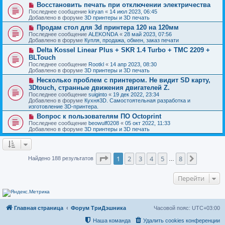
о
и
Н
Восстановить печать при отключении электричества
е
б
е
о
с
Последнее сообщение
kiryan
«
14 июл 2023, 06:45
щ
в
о
Добавлено в форуме
3D принтеры и 3D печать
е
о
о
н
Н
Продам стол для 3d принтера 120 на 120мм
е
б
и
о
с
Последнее сообщение
ALEKONDA
«
28 май 2023, 07:56
щ
е
в
о
Добавлено в форуме
Купля, продажа, обмен, заказ печати
е
о
о
н
Н
Delta Kossel Linear Plus + SKR 1.4 Turbo + TMC 2209 +
е
б
и
о
с
BLTouch
щ
е
в
о
е
Последнее сообщение
Rootkl
«
14 апр 2023, 08:30
о
о
н
Добавлено в форуме
3D принтеры и 3D печать
е
б
и
с
Н
Несколько проблем с принтером. Не видит SD карту,
щ
е
о
о
е
3Dtouch, странные движения двигателей Z.
о
в
н
Последнее сообщение
suiginto
«
19 дек 2022, 23:34
б
о
и
Добавлено в форуме
Кухня3D. Самостоятельная разработка и
щ
е
е
изготовление 3D-принтера.
е
с
н
о
Н
Вопрос к пользователям ПО Octoprint
и
о
о
Последнее сообщение
beowulf0208
«
05 окт 2022, 11:33
е
б
в
Добавлено в форуме
3D принтеры и 3D печать
щ
о
е
е
н
с
и
о
Страница
1
из
8
е
о
1
2
3
4
5
8
След.
Найдено 188 результатов
…
б
щ
е
Перейти
н
и
е
Главная страница
Форум ТриДэшника
Часовой пояс:
UTC+03:00
Наша команда
Удалить cookies конференции