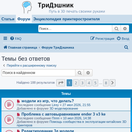
Статьи
Форум
Энциклопедия принтеростроителя
Поиск
Ра
FAQ
Регистрация
Вход
П
Главная страница
Форум ТриДэшника
о
Темы без ответов
и
Перейти к расширенному поиску
с
Поиск
Расширенный поиск
к
Страница
1
из
8
1
2
3
4
5
8
След.
Найдено 188 результатов
…
Темы
Н
модели из игр, что делать?
о
Последнее сообщение
Lirey
«
27 июл 2026, 21:55
в
Добавлено в форуме
3D моделирование
о
Н
Проблема с автовыравниваем ender 3 v3 ke
е
о
с
Последнее сообщение
Пппп
«
10 июл 2026, 14:38
в
о
Добавлено в форуме
Помощь сообщества в эксплуатации китайских 3D
о
о
принтеров
е
б
Н
Редактирование 3д модели
с
щ