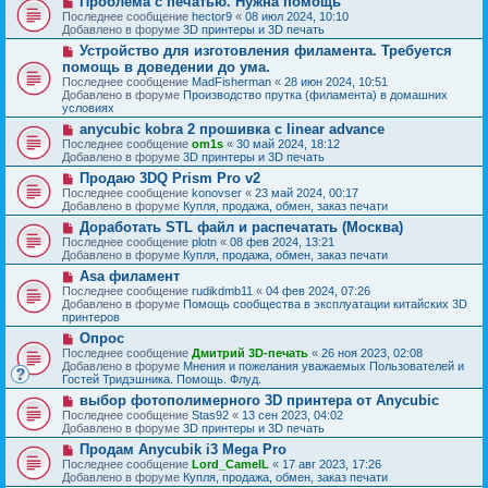
Проблема с печатью. Нужна помощь
с
щ
е
о
о
Последнее сообщение
hector9
«
08 июл 2024, 10:10
е
в
о
Добавлено в форуме
3D принтеры и 3D печать
н
о
б
и
Н
Устройство для изготовления филамента. Требуется
е
щ
е
о
с
помощь в доведении до ума.
е
в
о
н
Последнее сообщение
MadFisherman
«
28 июн 2024, 10:51
о
о
и
Добавлено в форуме
Производство прутка (филамента) в домашних
е
б
е
условиях
с
щ
о
Н
anycubic kobra 2 прошивка с linear advance
е
о
о
н
Последнее сообщение
om1s
«
30 май 2024, 18:12
б
в
и
Добавлено в форуме
3D принтеры и 3D печать
щ
о
е
Н
Продаю 3DQ Prism Pro v2
е
е
о
н
с
Последнее сообщение
konovser
«
23 май 2024, 00:17
в
и
о
Добавлено в форуме
Купля, продажа, обмен, заказ печати
о
е
о
Н
Доработать STL файл и распечатать (Москва)
е
б
о
с
Последнее сообщение
plotn
«
08 фев 2024, 13:21
щ
в
о
Добавлено в форуме
Купля, продажа, обмен, заказ печати
е
о
о
н
Н
Asa филамент
е
б
и
о
с
Последнее сообщение
rudikdmb11
«
04 фев 2024, 07:26
щ
е
в
о
Добавлено в форуме
Помощь сообщества в эксплуатации китайских 3D
е
о
о
принтеров
н
е
б
и
Н
Опрос
с
щ
е
о
о
Последнее сообщение
Дмитрий 3D-печать
«
26 ноя 2023, 02:08
е
в
о
Добавлено в форуме
Мнения и пожелания уважаемых Пользователей и
н
о
б
Гостей Тридэшника. Помощь. Флуд.
и
е
щ
е
Н
выбор фотополимерного 3D принтера от Anycubic
с
е
о
о
Последнее сообщение
Stas92
«
13 сен 2023, 04:02
н
в
о
Добавлено в форуме
3D принтеры и 3D печать
и
о
б
е
Н
Продам Anycubik i3 Mega Pro
е
щ
о
с
Последнее сообщение
Lord_CamelL
«
17 авг 2023, 17:26
е
в
о
Добавлено в форуме
Купля, продажа, обмен, заказ печати
н
о