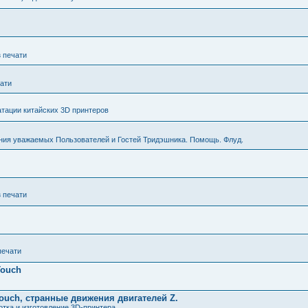
з печати
чати
тации китайских 3D принтеров
ния уважаемых Пользователей и Гостей Тридэшника. Помощь. Флуд.
з печати
печати
Touch
ouch, странные движения двигателей Z.
тка и изготовление 3D-принтера.