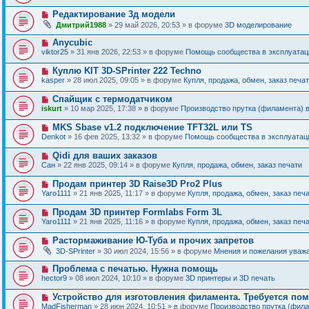
в
о
о
Н
Редактирование 3д модели
о
е
о
б
Дмитрий1988
» 29 май 2026, 20:53 » в форуме
3D моделирование
с
в
щ
о
о
е
Н
Anycubic
о
е
н
о
б
viktor25
» 31 янв 2026, 22:53 » в форуме
Помощь сообщества в эксплуатаци
с
и
в
щ
о
е
о
е
Н
Куплю KIT 3D-SPrinter 222 Techno
о
е
н
о
б
kasper
» 28 июл 2025, 09:05 » в форуме
Купля, продажа, обмен, заказ печа
с
и
в
щ
о
е
о
е
Н
Спайщик с термодатчиком
о
е
н
о
б
iskurt
» 10 мар 2025, 17:38 » в форуме
Производство прутка (филамента) 
с
и
в
щ
о
е
о
е
Н
MKS Sbase v1.2 подключение TFT32L или TS
о
е
н
о
б
Denkot
» 16 фев 2025, 13:32 » в форуме
Помощь сообщества в эксплуатаци
с
и
в
щ
о
е
о
е
Н
Qidi для ваших заказов
о
е
н
о
б
Сан
» 22 янв 2025, 09:14 » в форуме
Купля, продажа, обмен, заказ печати
с
и
в
щ
о
е
о
е
Н
Продам принтер 3D Raise3D Pro2 Plus
о
е
н
о
б
Yaro1111
» 21 янв 2025, 11:17 » в форуме
Купля, продажа, обмен, заказ печ
с
и
в
щ
о
е
о
е
Н
Продам 3D принтер Formlabs Form 3L
о
е
н
о
б
Yaro1111
» 21 янв 2025, 11:16 » в форуме
Купля, продажа, обмен, заказ печ
с
и
в
щ
о
е
о
е
Н
Растормаживание Ю-Туба и прочих запретов
о
е
н
о
б
3D-SPrinter
» 30 июл 2024, 15:56 » в форуме
Мнения и пожелания уваж
с
и
в
щ
о
е
о
е
Н
Проблема с печатью. Нужна помощь
о
е
н
о
б
hector9
» 08 июл 2024, 10:10 » в форуме
3D принтеры и 3D печать
с
и
в
щ
о
е
о
е
Н
Устройство для изготовления филамента. Требуется по
о
е
н
о
б
MadFisherman
» 28 июн 2024, 10:51 » в форуме
Производство прутка (фил
с