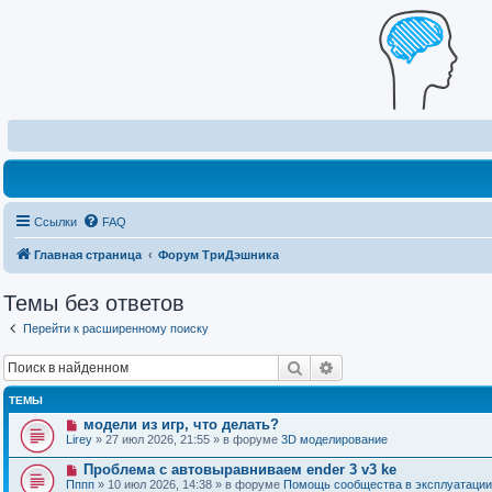
Ссылки
FAQ
Главная страница
Форум ТриДэшника
Темы без ответов
Перейти к расширенному поиску
Поиск
Расширенный поиск
ТЕМЫ
Н
модели из игр, что делать?
о
Lirey
» 27 июл 2026, 21:55 » в форуме
3D моделирование
в
о
Н
Проблема с автовыравниваем ender 3 v3 ke
е
о
Пппп
» 10 июл 2026, 14:38 » в форуме
Помощь сообщества в эксплуатации
с