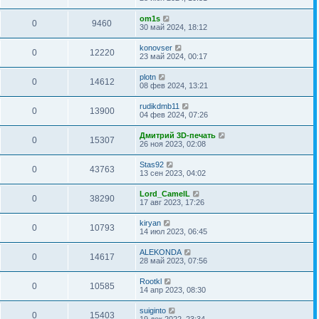
om1s
0
9460
30 май 2024, 18:12
konovser
0
12220
23 май 2024, 00:17
plotn
0
14612
08 фев 2024, 13:21
rudikdmb11
0
13900
04 фев 2024, 07:26
Дмитрий 3D-печать
0
15307
26 ноя 2023, 02:08
Stas92
0
43763
13 сен 2023, 04:02
Lord_CamelL
0
38290
17 авг 2023, 17:26
kiryan
0
10793
14 июл 2023, 06:45
ALEKONDA
0
14617
28 май 2023, 07:56
Rootkl
0
10585
14 апр 2023, 08:30
suiginto
0
15403
19 дек 2022, 23:34