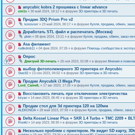
и
в
щ
о
е
о
е
Н
anycubic kobra 2 прошивка с linear advance
о
е
н
о
б
om1s
» 30 май 2024, 18:12 » в форуме
3D принтеры и 3D печать
с
и
в
щ
о
е
о
е
Н
Продаю 3DQ Prism Pro v2
о
е
н
о
б
konovser
» 23 май 2024, 00:17 » в форуме
Купля, продажа, обмен, зака
с
и
в
щ
о
е
о
е
Н
Доработать STL файл и распечатать (Москва)
о
е
н
о
б
plotn
» 08 фев 2024, 13:21 » в форуме
Купля, продажа, обмен, заказ пе
с
и
в
щ
о
е
о
е
Н
Asa филамент
о
е
н
о
б
rudikdmb11
» 04 фев 2024, 07:26 » в форуме
Помощь сообщества в эксплуа
с
и
в
щ
о
е
о
е
Н
Опрос
о
е
н
о
б
Дмитрий 3D-печать
» 26 ноя 2023, 02:08 » в форуме
Мнения и пожела
с
и
в
щ
о
е
о
е
Н
выбор фотополимерного 3D принтера от Anycubic
о
е
н
о
б
Stas92
» 13 сен 2023, 04:02 » в форуме
3D принтеры и 3D печать
с
и
в
щ
о
е
о
е
Н
Продам Anycubik i3 Mega Pro
о
е
н
о
б
Lord_CamelL
» 17 авг 2023, 17:26 » в форуме
Купля, продажа, обмен, зака
с
и
в
щ
о
е
о
е
Н
Восстановить печать при отключении электричества
о
е
н
о
б
kiryan
» 14 июл 2023, 06:45 » в форуме
3D принтеры и 3D печать
с
и
в
щ
о
е
о
е
Н
Продам стол для 3d принтера 120 на 120мм
о
е
н
о
б
ALEKONDA
» 28 май 2023, 07:56 » в форуме
Купля, продажа, обмен, заказ 
с
и
в
щ
о
е
о
е
Н
Delta Kossel Linear Plus + SKR 1.4 Turbo + TMC 2209 + BL
о
е
н
о
б
Rootkl
» 14 апр 2023, 08:30 » в форуме
3D принтеры и 3D печать
с
и
в
щ
о
е
о
е
Н
Несколько проблем с принтером. Не видит SD карту, 3Dt
о
е
н
о
б
suiginto
» 19 дек 2022, 23:34 » в форуме
Кухня3D. Самостоятельная разрабо