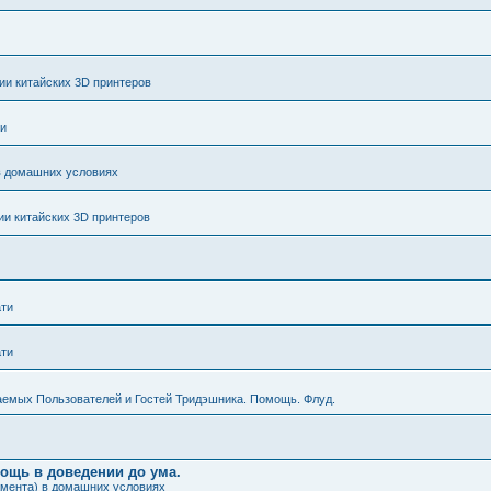
и китайских 3D принтеров
ти
в домашних условиях
и китайских 3D принтеров
ати
ати
аемых Пользователей и Гостей Тридэшника. Помощь. Флуд.
мощь в доведении до ума.
амента) в домашних условиях